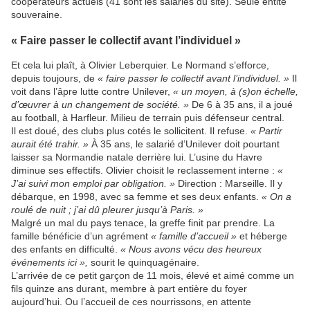
coopérateurs actuels (41 sont les salariés du site). Seule entité
souveraine.
« Faire passer le collectif avant l’individuel »
Et cela lui plaît, à Olivier Leberquier. Le Normand s’efforce,
depuis toujours, de
« faire passer le collectif avant l’individuel. »
Il
voit dans l’âpre lutte contre Unilever,
« un moyen, à (s)on échelle,
d’œuvrer à un changement de société. »
De 6 à 35 ans, il a joué
au football, à Harfleur. Milieu de terrain puis défenseur central.
Il est doué, des clubs plus cotés le sollicitent. Il refuse.
« Partir
aurait été trahir. »
À 35 ans, le salarié d’Unilever doit pourtant
laisser sa Normandie natale derrière lui. L’usine du Havre
diminue ses effectifs. Olivier choisit le reclassement interne :
«
J’ai suivi mon emploi par obligation. »
Direction : Marseille. Il y
débarque, en 1998, avec sa femme et ses deux enfants.
« On a
roulé de nuit ; j’ai dû pleurer jusqu’à Paris. »
Malgré un mal du pays tenace, la greffe finit par prendre. La
famille bénéficie d’un agrément
« famille d’accueil »
et héberge
des enfants en difficulté.
« Nous avons vécu des heureux
événements ici »,
sourit le quinquagénaire.
L’arrivée de ce petit garçon de 11 mois, élevé et aimé comme un
fils quinze ans durant, membre à part entière du foyer
aujourd’hui. Ou l’accueil de ces nourrissons, en attente