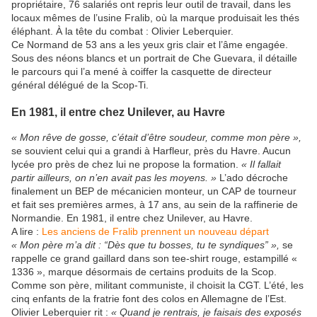
propriétaire, 76 salariés ont repris leur outil de travail, dans les
locaux mêmes de l’usine Fralib, où la marque produisait les thés
éléphant. À la tête du combat : Olivier Leberquier.
Ce Normand de 53 ans a les yeux gris clair et l’âme engagée.
Sous des néons blancs et un portrait de Che Guevara, il détaille
le parcours qui l’a mené à coiffer la casquette de directeur
général délégué de la Scop-Ti.
En 1981, il entre chez Unilever, au Havre
« Mon rêve de gosse, c’était d’être soudeur, comme mon père »,
se souvient celui qui a grandi à Harfleur, près du Havre. Aucun
lycée pro près de chez lui ne propose la formation.
« Il fallait
partir ailleurs, on n’en avait pas les moyens. »
L’ado décroche
finalement un BEP de mécanicien monteur, un CAP de tourneur
et fait ses premières armes, à 17 ans, au sein de la raffinerie de
Normandie. En 1981, il entre chez Unilever, au Havre.
A lire :
Les anciens de Fralib prennent un nouveau départ
« Mon père m’a dit : “Dès que tu bosses, tu te syndiques” »,
se
rappelle ce grand gaillard dans son tee-shirt rouge, estampillé «
1336 », marque désormais de certains produits de la Scop.
Comme son père, militant communiste, il choisit la CGT. L’été, les
cinq enfants de la fratrie font des colos en Allemagne de l’Est.
Olivier Leberquier rit :
« Quand je rentrais, je faisais des exposés