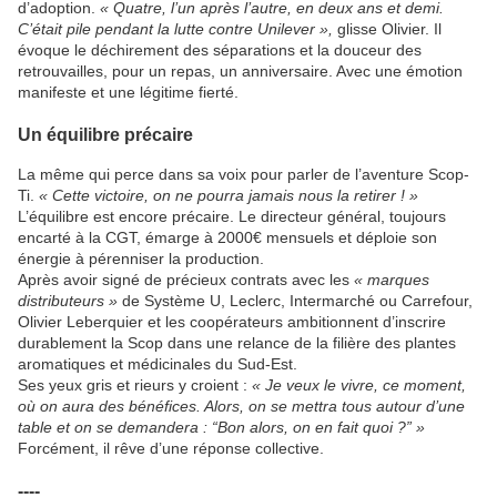
d’adoption.
« Quatre, l’un après l’autre, en deux ans et demi.
C’était pile pendant la lutte contre Unilever »,
glisse Olivier. Il
évoque le déchirement des séparations et la douceur des
retrouvailles, pour un repas, un anniversaire. Avec une émotion
manifeste et une légitime fierté.
Un équilibre précaire
La même qui perce dans sa voix pour parler de l’aventure Scop-
Ti.
« Cette victoire, on ne pourra jamais nous la retirer ! »
L’équilibre est encore précaire. Le directeur général, toujours
encarté à la CGT, émarge à 2000€ mensuels et déploie son
énergie à pérenniser la production.
Après avoir signé de précieux contrats avec les
« marques
distributeurs »
de Système U, Leclerc, Intermarché ou Carrefour,
Olivier Leberquier et les coopérateurs ambitionnent d’inscrire
durablement la Scop dans une relance de la filière des plantes
aromatiques et médicinales du Sud-Est.
Ses yeux gris et rieurs y croient :
« Je veux le vivre, ce moment,
où on aura des bénéfices. Alors, on se mettra tous autour d’une
table et on se demandera : “Bon alors, on en fait quoi ?” »
Forcément, il rêve d’une réponse collective.
----