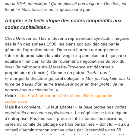
sur la RDA, au collège ! Ça ne plaisait pas toujours. Des fois, ça
fritait ! »
Mais ferrailler ne l’impressionne pas.
Adapter
« la belle utopie des codes coopératifs aux
codes capitalistes »
Chez Unilever au Havre, devenu représentant syndical, il négocie
dès la fin des années 1990, les plans sociaux décidés par le
géant de l’agroalimentaire. Dans son bureau qui surplombe
l’atelier de production le voilà, vingt-cinq ans plus tard, qui parle
équilibre financier, fonds de roulement, négociations du prix du
loyer (la métropole Aix-Marseille-Provence est désormais
propriétaire du foncier). Comme un patron ?
« Ah, non !
»,
rétorque le directeur général délégué.
« Moi, je n’exploite pas la
force de travail d’un autre travailleur pour en tirer profit ! Je ne
nourris aucun actionnaire. »
Relire :
Les Fralib obtiennent 20 millions d'euros pour leur
coopérative
Mais il en convient, il lui faut adapter
« la belle utopie des codes
coopératifs aux codes capitalistes ».
Le cégétiste se fait dirigeant
d’entreprise. Pas tout seul, précise-t-il. Ici toutes les décisions,
celles du comité de pilotage de trois personnes – dont lui – ou du
conseil d’administration sont validées par l’assemblée des 58