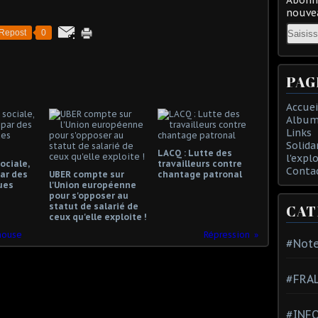
nouvea
Email
Repost
0
PAG
Accuei
Album
Links
Solida
LACQ : Lutte des
l'expl
ociale,
travailleurs contre
Conta
ar des
UBER compte sur
chantage patronal
ues
l'Union européenne
pour s'opposer au
statut de salarié de
CAT
ceux qu'elle exploite !
house
Répression
#Note
#FRA
#INFO