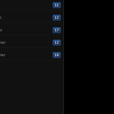
11
l
12
s
17
rier
12
vier
16