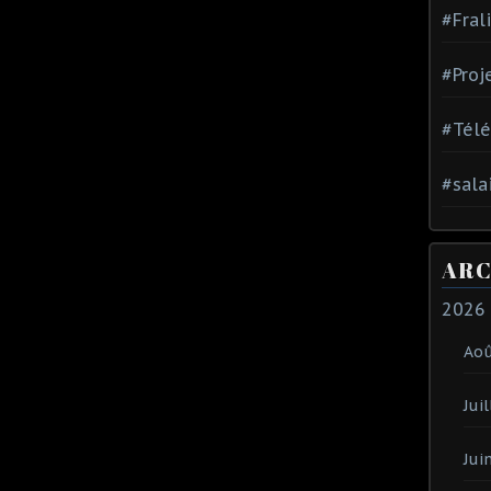
#Fral
#Proj
#Tél
#sala
ARC
2026
Ao
Juil
Jui