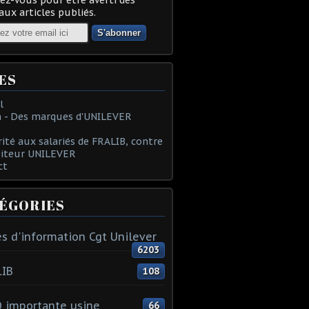
ux articles publiés.
ES
l
 - Des marques d'UNILEVER
rité aux salariés de FRALIB, contre
oiteur UNILEVER
ct
ÉGORIES
s d'information Cgt Unilever
6203
LIB
108
 importante usine
66