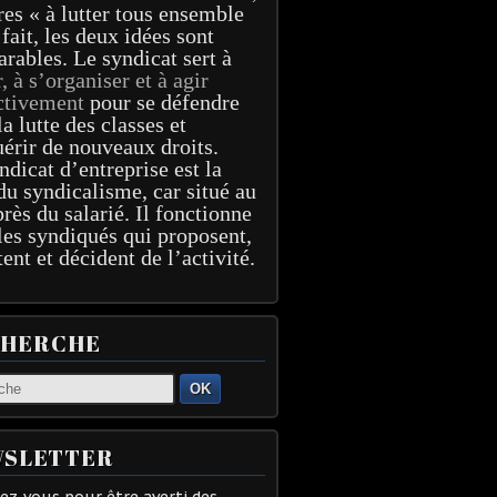
res « à lutter tous ensemble
 fait, les deux idées sont
arables. Le syndicat sert à
r, à s’organiser et à agir
ctivement
pour se défendre
la lutte des classes et
érir de nouveaux droits.
ndicat d’entreprise est la
du syndicalisme, car situé au
près du salarié. Il fonctionne
les syndiqués qui proposent,
tent et décident de l’activité.
CHERCHE
OK
SLETTER
z-vous pour être averti des