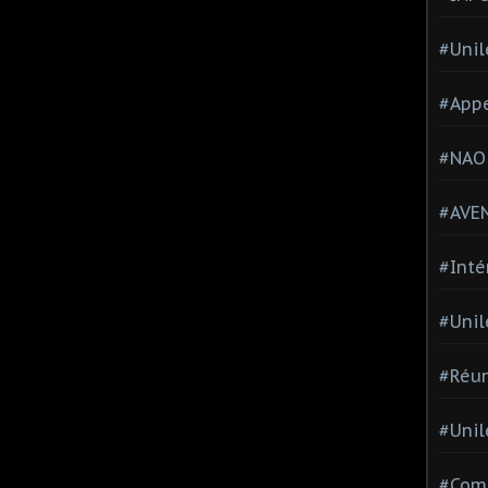
#Unil
#Appe
#NAO
#AVE
#Inté
#Unil
#Réun
#Unil
#Comi