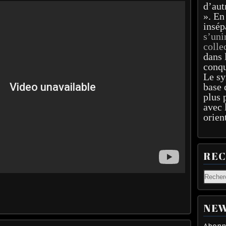
d’aut
». En
insép
s’uni
colle
dans 
conqu
Le sy
base 
plus 
avec 
orien
RE
NEW
Abonne