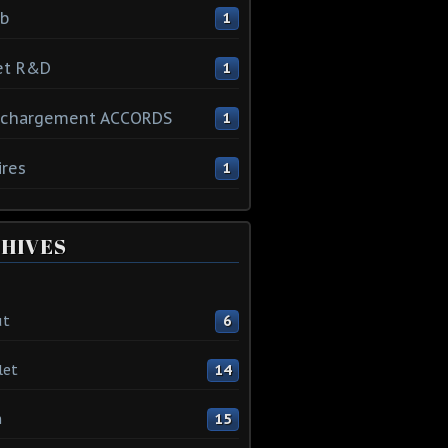
ib
1
et R&D
1
échargement ACCORDS
1
ires
1
HIVES
ût
6
let
14
n
15