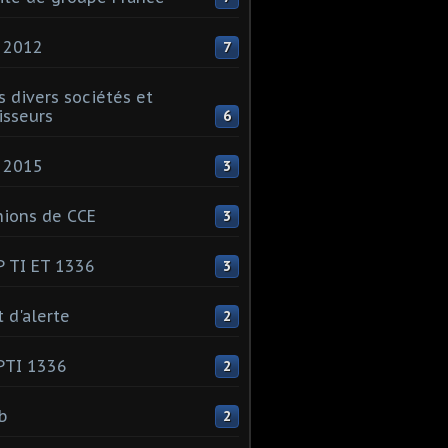
 2012
7
s divers sociétés et
isseurs
6
 2015
3
ions de CCE
3
 TI ET 1336
3
t d'alerte
2
PTI 1336
2
ib
2