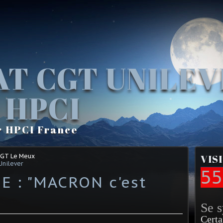
AT CGT UNILE
 HPCI
r HPCI France
CGT Le Meux
VIS
Unilever
55
E : "MACRON c'est
Se 
Certa