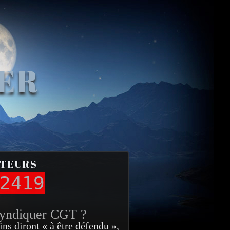
VER
ITEURS
2419
syndiquer CGT ?
ins diront « à être défendu »,