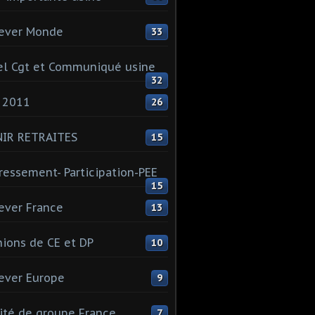
ever Monde
33
l Cgt et Communiqué usine
32
 2011
26
NIR RETRAITES
15
ressement- Participation-PEE
15
ever France
13
ions de CE et DP
10
ever Europe
9
té de groupe France
7