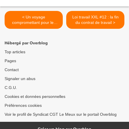
< Un voyage
Loi travail XXL #12 : la fin
compromettant pour les
du contrat de travail >
syndicats consentants à
l'exception de la CGT : celui
de Muriel Pénicaud en
Hébergé par Overblog
Suisse et au Danemark
Top articles
Pages
Contact
Signaler un abus
C.G.U.
Cookies et données personnelles
Préférences cookies
Voir le profil de Syndicat CGT Le Meux sur le portail Overblog
Créer un blog sur Overblog