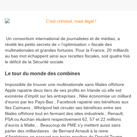
Un consortium international de journalistes et de médias, a
révélé les petits secrets de « l’optimisation » fiscale des
multinationales et grandes fortunes. Pour la France, 20 milliards
au bas mot échappent ainsi aux recettes fiscales, soit quatre fois
le déficit de la Sécurité sociale.
Le tour du monde des combines
Impossible de trouver une multinationale sans filiales
offshore
.
Apple rapatrie deux tiers de ses profits en Irlande où elle est
exonérée d’impôt sur les entreprises ; Nike économise un milliard
d’euros par les Pays-Bas ; Facebook rapatrie ses bénéfices aux
îles Caïmans ; Whirlpool fait circuler ses bénéfices entre ses
filiales
offshore
tout en fermant des sites industriels ; Renault,
PSA ou Auchan éludent respectivement 62, 57 et 22 millions
d’euros à Malte… Beaucoup de PME s’y mettent aussi sans
parler des milliardaires : de Bernard Arnault à la reine
d’Angleterre en passant par treize proches de Donald Trump,