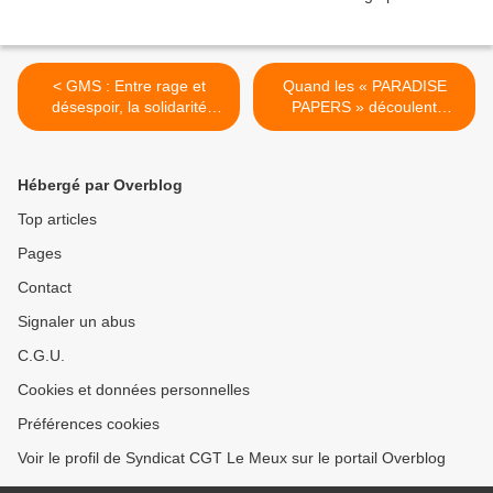
< GMS : Entre rage et
Quand les « PARADISE
désespoir, la solidarité
PAPERS » découlent
s’organise
directement des règles de
l'UNION EUROPÉENNE... >
Hébergé par Overblog
Top articles
Pages
Contact
Signaler un abus
C.G.U.
Cookies et données personnelles
Préférences cookies
Voir le profil de Syndicat CGT Le Meux sur le portail Overblog