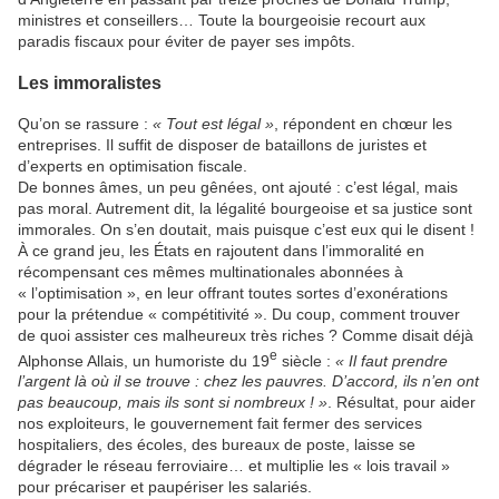
ministres et conseillers… Toute la bourgeoisie recourt aux
paradis fiscaux pour éviter de payer ses impôts.
Les immoralistes
Qu’on se rassure :
« Tout est légal »
, répondent en chœur les
entreprises. Il suffit de disposer de bataillons de juristes et
d’experts en optimisation fiscale.
De bonnes âmes, un peu gênées, ont ajouté : c’est légal, mais
pas moral. Autrement dit, la légalité bourgeoise et sa justice sont
immorales. On s’en doutait, mais puisque c’est eux qui le disent !
À ce grand jeu, les États en rajoutent dans l’immoralité en
récompensant ces mêmes multinationales abonnées à
« l’optimisation », en leur offrant toutes sortes d’exonérations
pour la prétendue « compétitivité ». Du coup, comment trouver
de quoi assister ces malheureux très riches ? Comme disait déjà
e
Alphonse Allais, un humoriste du 19
siècle :
« Il faut prendre
l’argent là où il se trouve : chez les pauvres. D’accord, ils n’en ont
pas beaucoup, mais ils sont si nombreux ! »
. Résultat, pour aider
nos exploiteurs, le gouvernement fait fermer des services
hospitaliers, des écoles, des bureaux de poste, laisse se
dégrader le réseau ferroviaire… et multiplie les « lois travail »
pour précariser et paupériser les salariés.