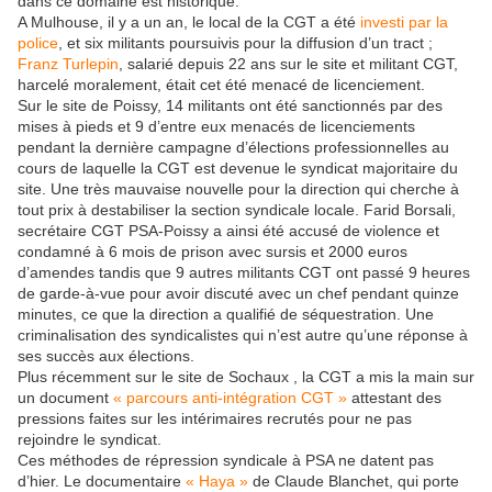
dans ce domaine est historique.
A Mulhouse, il y a un an, le local de la CGT a été
investi par la
police
, et six militants poursuivis pour la diffusion d’un tract ;
Franz Turlepin
, salarié depuis 22 ans sur le site et militant CGT,
harcelé moralement, était cet été menacé de licenciement.
Sur le site de Poissy, 14 militants ont été sanctionnés par des
mises à pieds et 9 d’entre eux menacés de licenciements
pendant la dernière campagne d’élections professionnelles au
cours de laquelle la CGT est devenue le syndicat majoritaire du
site. Une très mauvaise nouvelle pour la direction qui cherche à
tout prix à destabiliser la section syndicale locale. Farid Borsali,
secrétaire CGT PSA-Poissy a ainsi été accusé de violence et
condamné à 6 mois de prison avec sursis et 2000 euros
d’amendes tandis que 9 autres militants CGT ont passé 9 heures
de garde-à-vue pour avoir discuté avec un chef pendant quinze
minutes, ce que la direction a qualifié de séquestration. Une
criminalisation des syndicalistes qui n’est autre qu’une réponse à
ses succès aux élections.
Plus récemment sur le site de Sochaux , la CGT a mis la main sur
un document
« parcours anti-intégration CGT »
attestant des
pressions faites sur les intérimaires recrutés pour ne pas
rejoindre le syndicat.
Ces méthodes de répression syndicale à PSA ne datent pas
d’hier. Le documentaire
« Haya »
de Claude Blanchet, qui porte