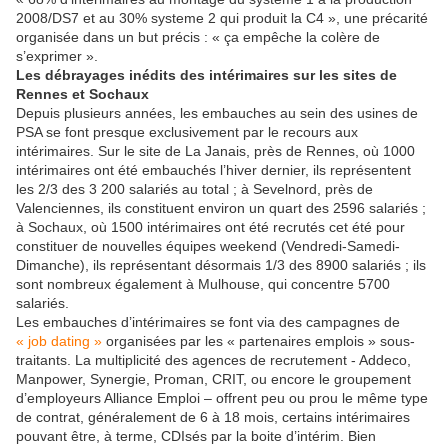
2008/DS7 et au 30% systeme 2 qui produit la C4 », une précarité
organisée dans un but précis : « ça empêche la colère de
s’exprimer ».
Les débrayages inédits des intérimaires sur les sites de
Rennes et Sochaux
Depuis plusieurs années, les embauches au sein des usines de
PSA se font presque exclusivement par le recours aux
intérimaires. Sur le site de La Janais, près de Rennes, où 1000
intérimaires ont été embauchés l’hiver dernier, ils représentent
les 2/3 des 3 200 salariés au total ; à Sevelnord, près de
Valenciennes, ils constituent environ un quart des 2596 salariés ;
à Sochaux, où 1500 intérimaires ont été recrutés cet été pour
constituer de nouvelles équipes weekend (Vendredi-Samedi-
Dimanche), ils représentant désormais 1/3 des 8900 salariés ; ils
sont nombreux également à Mulhouse, qui concentre 5700
salariés.
Les embauches d’intérimaires se font via des campagnes de
« job dating »
organisées par les « partenaires emplois » sous-
traitants. La multiplicité des agences de recrutement - Addeco,
Manpower, Synergie, Proman, CRIT, ou encore le groupement
d’employeurs Alliance Emploi – offrent peu ou prou le même type
de contrat, généralement de 6 à 18 mois, certains intérimaires
pouvant être, à terme, CDIsés par la boite d’intérim. Bien