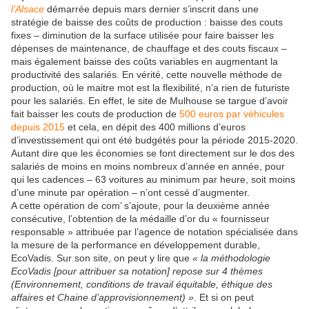
l’Alsace
démarrée depuis mars dernier s’inscrit dans une
stratégie de baisse des coûts de production : baisse des couts
fixes – diminution de la surface utilisée pour faire baisser les
dépenses de maintenance, de chauffage et des couts fiscaux –
mais également baisse des coûts variables en augmentant la
productivité des salariés. En vérité, cette nouvelle méthode de
production, où le maitre mot est la flexibilité, n’a rien de futuriste
pour les salariés. En effet, le site de Mulhouse se targue d’avoir
fait baisser les couts de production de
500 euros par véhicules
depuis 2015
et cela, en dépit des 400 millions d’euros
d’investissement qui ont été budgétés pour la période 2015-2020.
Autant dire que les économies se font directement sur le dos des
salariés de moins en moins nombreux d’année en année, pour
qui les cadences – 63 voitures au minimum par heure, soit moins
d’une minute par opération – n’ont cessé d’augmenter.
A cette opération de com’ s’ajoute, pour la deuxième année
consécutive, l’obtention de la médaille d’or du « fournisseur
responsable » attribuée par l’agence de notation spécialisée dans
la mesure de la performance en développement durable,
EcoVadis. Sur son site, on peut y lire que
« la méthodologie
EcoVadis [pour attribuer sa notation] repose sur 4 thèmes
(Environnement, conditions de travail équitable, éthique des
affaires et Chaine d’approvisionnement) »
. Et si on peut