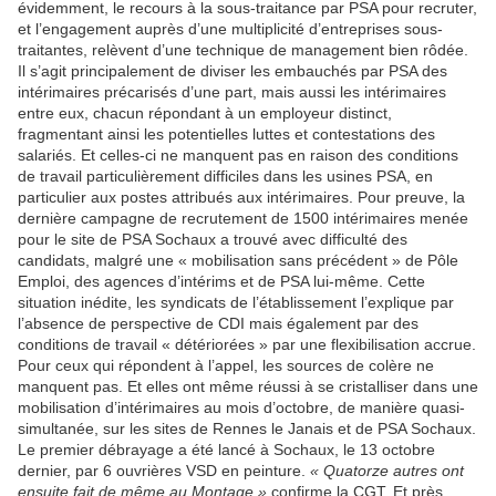
évidemment, le recours à la sous-traitance par PSA pour recruter,
et l’engagement auprès d’une multiplicité d’entreprises sous-
traitantes, relèvent d’une technique de management bien rôdée.
Il s’agit principalement de diviser les embauchés par PSA des
intérimaires précarisés d’une part, mais aussi les intérimaires
entre eux, chacun répondant à un employeur distinct,
fragmentant ainsi les potentielles luttes et contestations des
salariés. Et celles-ci ne manquent pas en raison des conditions
de travail particulièrement difficiles dans les usines PSA, en
particulier aux postes attribués aux intérimaires. Pour preuve, la
dernière campagne de recrutement de 1500 intérimaires menée
pour le site de PSA Sochaux a trouvé avec difficulté des
candidats, malgré une « mobilisation sans précédent » de Pôle
Emploi, des agences d’intérims et de PSA lui-même. Cette
situation inédite, les syndicats de l’établissement l’explique par
l’absence de perspective de CDI mais également par des
conditions de travail « détériorées » par une flexibilisation accrue.
Pour ceux qui répondent à l’appel, les sources de colère ne
manquent pas. Et elles ont même réussi à se cristalliser dans une
mobilisation d’intérimaires au mois d’octobre, de manière quasi-
simultanée, sur les sites de Rennes le Janais et de PSA Sochaux.
Le premier débrayage a été lancé à Sochaux, le 13 octobre
dernier, par 6 ouvrières VSD en peinture.
« Quatorze autres ont
ensuite fait de même au Montage »
confirme la CGT. Et près