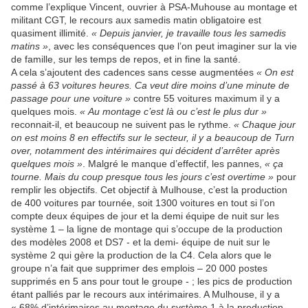
comme l’explique Vincent, ouvrier à PSA-Muhouse au montage et
militant CGT, le recours aux samedis matin obligatoire est
quasiment illimité.
« Depuis janvier, je travaille tous les samedis
matins »
, avec les conséquences que l’on peut imaginer sur la vie
de famille, sur les temps de repos, et in fine la santé.
A cela s’ajoutent des cadences sans cesse augmentées
« On est
passé à 63 voitures heures. Ca veut dire moins d’une minute de
passage pour une voiture »
contre 55 voitures maximum il y a
quelques mois.
« Au montage c’est là ou c’est le plus dur »
reconnait-il, et beaucoup ne suivent pas le rythme.
« Chaque jour
on est moins 8 en effectifs sur le secteur, il y a beaucoup de Turn
over, notamment des intérimaires qui décident d’arrêter après
quelques mois »
. Malgré le manque d’effectif, les pannes,
« ça
tourne. Mais du coup presque tous les jours c’est overtime »
pour
remplir les objectifs. Cet objectif à Mulhouse, c’est la production
de 400 voitures par tournée, soit 1300 voitures en tout si l’on
compte deux équipes de jour et la demi équipe de nuit sur les
système 1 – la ligne de montage qui s’occupe de la production
des modèles 2008 et DS7 - et la demi- équipe de nuit sur le
système 2 qui gère la production de la C4. Cela alors que le
groupe n’a fait que supprimer des emplois – 20 000 postes
supprimés en 5 ans pour tout le groupe - ; les pics de production
étant palliés par le recours aux intérimaires. A Mulhouse, il y a
« 68% d’intérimaires au montage du système 1 à la production