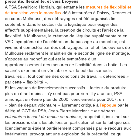
précarité, flexibilité, et vies broyées
A PSA SevelNord Hordain, qui entame les
mesures de flexibilité et
de transition vers le monoflux
déjà instaurées à Poissy, Rennes et
en cours Mulhouse, des débrayages ont été organisés fin
septembre dans le secteur de la logistique pour exiger des
effectifs supplémentaires, la création de circuits et l’arrêt de la
flexibilité. A Mulhouse, la création de l’équipe supplémentaire en
VSD, symptôme de l’accélération du passage au monoflux, est
vivement contestée par des débrayages. En effet, les ouvriers de
Mulhouse réclament le maintien de le seconde ligne de montage,
s’oppose au monoflux qui est le symptôme d’un
approfondissement des mesures de flexibilité dans la boite. Les
salariés expriment un véritable « raz le bol des samedis
travaillés », tout comme des conditions de travail « détériorées »
par cette « flexibilité ».
Et les vagues de licenciements successifs – facteur du produire
plus en étant moins - n’y sont pas pour rien. Il y a un an, PSA
annonçait un 4ème plan de 2000 licenciements pour 2017, un
« plan de départ volontaire » âprement critiqué à
l’époque
par le
délégué CGT de PSA, Jean-Pierre Mercier :
« les départs
volontaires le sont de moins en moins »
, rappelait-il, insistant sur
les pressions dans les ateliers en particulier, et sur le fait que ces
licenciements étaient partiellement compensés par le recours aux
intérimaires, provoquant une explosion de la précarité, ce qui