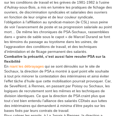
sur les conditions de travail et les grèves de 1981-1982 à l’usine
d’Aulnay-sous-Bois, a mis en lumière les pratiques de fichage des
ouvriers, de discrimination syndicales et salariales des ouvriers
en fonction de leur origine et de leur couleur syndicale,
l’obligation à l’affiliation au syndicat-maison (le CSL) sous peine
de voir l’avancement de poste et sa progression salariale au point
mort… De même les chroniques de PSA-Sochaux, rassemblées
dans « grains de sable sous le capot » de Marcel Durand se font
les témoins du passage au toyotisme dans les usines, de
l’aggravation des conditions de travail, et des techniques
d’intimidation et de flicage permanent des salariés.
Combattre la précarité, c’est aussi faire reculer PSA sur la
flexibilité
En
niant les débrayages
qui se sont déroulés sur le site de
Sochaux, la direction de PSA a montré à quel point elle souhaite
à tout prix minorer la contestation des intérimaires et ainsi éviter
l’effet tâche d’huile que cette mobilisation pourrait provoquer. Car,
de SevelNord, à Rennes, en passant par Poissy ou Sochaux, les
logiques de recrutement sont les mêmes et les techniques de
division identiques. Ce que la direction de PSA craint plus que
tout c’est bien entendu l’alliance des salariés CDIsés aux luttes
des intérimaires qui demandent
à minima
d’être payés sur les
bases fixés par leurs contrats de travail.
Pour calmer les esprits, à La Janais à Rennes, la direction a