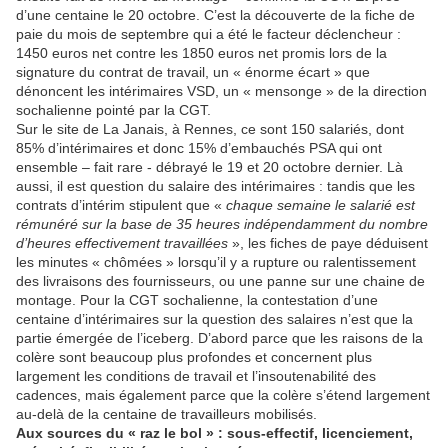
d’une centaine le 20 octobre. C’est la découverte de la fiche de
paie du mois de septembre qui a été le facteur déclencheur :
1450 euros net contre les 1850 euros net promis lors de la
signature du contrat de travail, un « énorme écart » que
dénoncent les intérimaires VSD, un « mensonge » de la direction
sochalienne pointé par la CGT.
Sur le site de La Janais, à Rennes, ce sont 150 salariés, dont
85% d’intérimaires et donc 15% d’embauchés PSA qui ont
ensemble – fait rare - débrayé le 19 et 20 octobre dernier. Là
aussi, il est question du salaire des intérimaires : tandis que les
contrats d’intérim stipulent que «
chaque semaine le salarié est
rémunéré sur la base de 35 heures indépendamment du nombre
d’heures effectivement travaillées
», les fiches de paye déduisent
les minutes « chômées » lorsqu’il y a rupture ou ralentissement
des livraisons des fournisseurs, ou une panne sur une chaine de
montage. Pour la CGT sochalienne, la contestation d’une
centaine d’intérimaires sur la question des salaires n’est que la
partie émergée de l’iceberg. D’abord parce que les raisons de la
colère sont beaucoup plus profondes et concernent plus
largement les conditions de travail et l’insoutenabilité des
cadences, mais également parce que la colère s’étend largement
au-delà de la centaine de travailleurs mobilisés.
Aux sources du « raz le bol » : sous-effectif, licenciement,