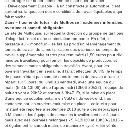
s’interroger sur la pertinence même d’attribuer un label
« Développement Durable » à un constructeur automobile, c’est
surtout ici, la question des « conditions de travail équitables » qui
fait mouche.
Dans « l’usine du futur » de Mulhouse : cadences infernales,
overtime et samedi obligatoire
Le site de Mulhouse, sur lequel la direction du groupe ne tarit pas
d’éloge fait l’objet d’une contestation rampante. En effet, le
passage au « monoflux » se fait au prix d’un réaménagement du
temps de travail, de la multiplication des
overtime
, ce temps de
travail supplémentaire et très peu rémunéré (1,50 euros pour dix
minutes travaillées) pour remplir les objectifs de production, et
des samedis matins obligatoires travaillés. Avant, pour les
ouvriers travaillant en semaine, il fallait effectuer 36h45 (le temps
de pause n’étant pas compté dans le temps de travail) à l’usine
réparti sur 5 jours, du lundi au vendredi, avec une équipe du
matin (5h15-13h06) et de l’après-midi (13h06-20h32), l’équipe de
nuit arrivant à 20h32 et sortant à 3h47. Et, si la mise en place
d’une équipe supplémentaire en VSD dit de week-end, très
contestée par les ouvriers était mise en place – celle-ci a pour
l’instant été reportée à septembre 2018 suite à des débrayages -
à Mulhouse, les équipes de semaines travailleraient sur 4 jours,
mais avec des journées rallongées - 5H-13H30 et 13h30-21h15 –
et également le samedi matin, de manière « cyclé ». En vérité,