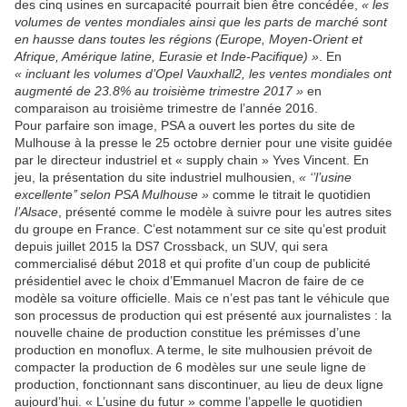
des cinq usines en surcapacité pourrait bien être concédée,
« les
volumes de ventes mondiales ainsi que les parts de marché sont
en hausse dans toutes les régions (Europe, Moyen-Orient et
Afrique, Amérique latine, Eurasie et Inde-Pacifique) »
. En
« incluant les volumes d’Opel Vauxhall2, les ventes mondiales ont
augmenté de 23.8% au troisième trimestre 2017 »
en
comparaison au troisième trimestre de l’année 2016.
Pour parfaire son image, PSA a ouvert les portes du site de
Mulhouse à la presse le 25 octobre dernier pour une visite guidée
par le directeur industriel et « supply chain » Yves Vincent. En
jeu, la présentation du site industriel mulhousien,
« ‘’l’usine
excellente’’ selon PSA Mulhouse »
comme le titrait le quotidien
l’Alsace
, présenté comme le modèle à suivre pour les autres sites
du groupe en France. C’est notamment sur ce site qu’est produit
depuis juillet 2015 la DS7 Crossback, un SUV, qui sera
commercialisé début 2018 et qui profite d’un coup de publicité
présidentiel avec le choix d’Emmanuel Macron de faire de ce
modèle sa voiture officielle. Mais ce n’est pas tant le véhicule que
son processus de production qui est présenté aux journalistes : la
nouvelle chaine de production constitue les prémisses d’une
production en monoflux. A terme, le site mulhousien prévoit de
compacter la production de 6 modèles sur une seule ligne de
production, fonctionnant sans discontinuer, au lieu de deux ligne
aujourd’hui. « L’usine du futur » comme l’appelle le quotidien