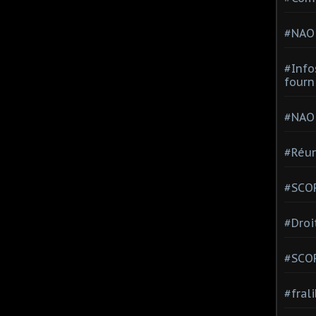
#NAO
#Info
fourn
#NAO
#Réun
#SCOP
#Droi
#SCO
#fral