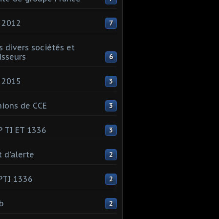
 2012
7
s divers sociétés et
isseurs
6
 2015
3
ions de CCE
3
 TI ET 1336
3
t d'alerte
2
PTI 1336
2
ib
2