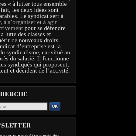
res « à lutter tous ensemble
 fait, les deux idées sont
arables. Le syndicat sert à
r, à s’organiser et à agir
ctivement
pour se défendre
la lutte des classes et
érir de nouveaux droits.
ndicat d’entreprise est la
du syndicalisme, car situé au
près du salarié. Il fonctionne
les syndiqués qui proposent,
tent et décident de l’activité.
CHERCHE
OK
SLETTER
z-vous pour être averti des