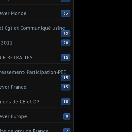
ever Monde
33
l Cgt et Communiqué usine
32
 2011
26
NIR RETRAITES
15
ressement- Participation-PEE
15
ever France
13
ions de CE et DP
10
ever Europe
9
té de groupe France
7