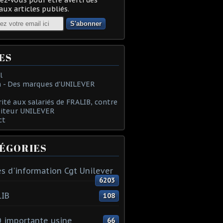
ux articles publiés.
ES
l
 - Des marques d'UNILEVER
rité aux salariés de FRALIB, contre
oiteur UNILEVER
ct
ÉGORIES
s d'information Cgt Unilever
6203
LIB
108
 importante usine
66