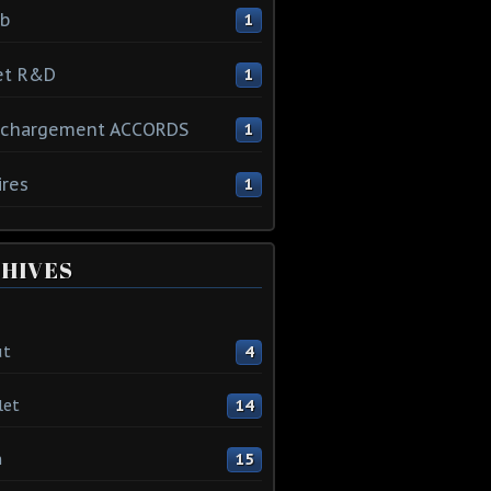
ib
1
et R&D
1
échargement ACCORDS
1
ires
1
HIVES
ût
4
let
14
n
15