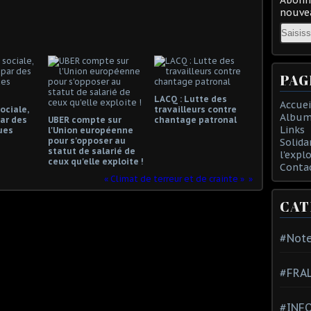
nouvea
Email
PAG
LACQ : Lutte des
Accuei
ociale,
travailleurs contre
Album
ar des
UBER compte sur
chantage patronal
Links
ues
l'Union européenne
pour s'opposer au
Solida
statut de salarié de
l'expl
ceux qu'elle exploite !
Conta
« Climat de terreur et de crainte »
CAT
#Note
#FRA
#INFO