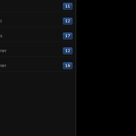
11
l
12
s
17
rier
12
vier
16