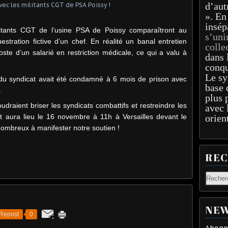
d’aut
». En
insép
itants CGT de l’usine PSA de Poissy comparaîtront au
s’uni
estration fictive d’un chef. En réalité un banal entretien
colle
e d’un salarié en restriction médicale, ce qui a valu à
dans 
conqu
Le sy
re du syndicat avait été condamné à 6 mois de prison avec
base 
.
plus 
raient briser les syndicats combattifs et restreindre les
avec 
t aura lieu le 16 novembre à 11h à Versailles devant le
orien
nombreux à manifester notre soutien !
RE
NEW
Repost
0
Abonne