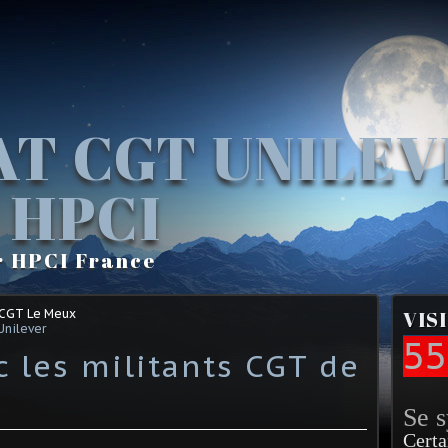
AT CGT UNILE
 HPCI
r HPCI France
 CGT Le Meux
VIS
Unilever
55
c les militants CGT de
Se 
Certa