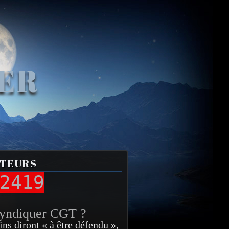
VER
ITEURS
2419
syndiquer CGT ?
ins diront « à être défendu »,