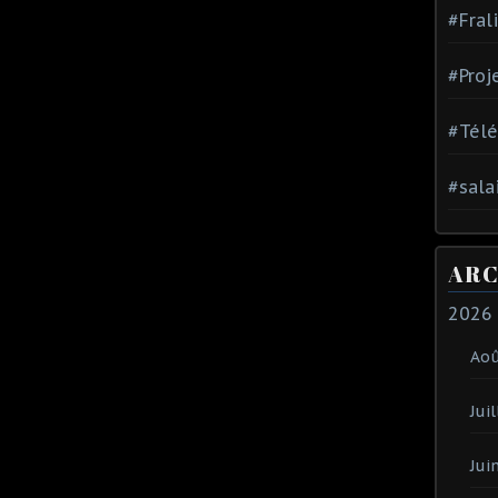
#Fral
#Proj
#Tél
#sala
ARC
2026
Ao
Juil
Jui