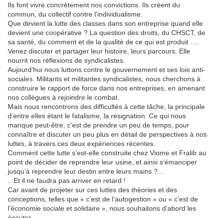
Ils font vivre concrètement nos convictions. Ils créent du
commun, du collectif contre l’individualisme.
Que devient la lutte des classes dans son entreprise quand elle
devient une coopérative ? La question des droits, du CHSCT, de
sa santé, du comment et de la qualité de ce qui est produit ….
Venez discuter et partager leur histoire, leurs parcours. Elle
nourrit nos réflexions de syndicalistes.
Aujourd’hui nous luttons contre le gouvernement et ses lois anti-
sociales. Militants et militantes syndicalistes, nous cherchons à
construire le rapport de force dans nos entreprises, en amenant
nos collègues à rejoindre le combat.
Mais nous rencontrons des difficultés à cette tâche, la principale
d’entre elles étant le fatalisme, la résignation. Ce qui nous
manque peut-être, c’est de prendre un peu de temps, pour
connaître et discuter un peu plus en détail de perspectives à nos
luttes, à travers ces deux expériences récentes.
Comment cette lutte s’est-elle construite chez Viome et Fralib au
point de décider de reprendre leur usine, et ainsi s’émanciper
jusqu’à reprendre leur destin entre leurs mains ?...
...Et il ne faudra pas arriver en retard !
Car avant de projeter sur ces luttes des théories et des
conceptions, telles que « c’est de l’autogestion » ou « c’est de
l’économie sociale et solidaire », nous souhaitons d’abord les
écouter.