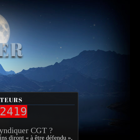
VER
ITEURS
2419
syndiquer CGT ?
ins diront « à être défendu »,