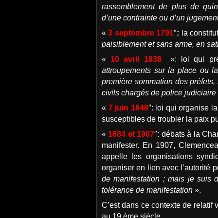
rassemblement de plus de quinz
d’une contrainte ou d’un jugemen
«
3 septembre 1791
″
:
la constitu
paisiblement et sans arme, en sati
«
10 avril 1838
»: loi qui p
attroupements sur la place ou l
première sommation des préfets, so
civils chargés de police judiciaire 
«
7 juin 1848
″: loi qui organise 
susceptibles de troubler la paix p
«
1884 et 1907
″: débats à la Cha
manifester. En 1907, Clemenceau
appelle les organisations syndi
organiser en lien avec l’autorité 
de manifestation ; mais je suis d
tolérance de manifestation
».
C’est dans ce contexte de relatif
au 19 ème siècle.