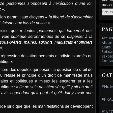
e personnes s’opposant à l’exécution d’une loi,
nouvea
t »
.
Email
tion garantit aux citoyens «
la liberté de s’assembler
sfaisant aux lois de police »
.
PAG
récise que «
toutes personnes qui formeront des
a voie publique seront tenues de se disperser à la
Accuei
us-préfets, maires, adjoints, magistrats et officiers
Album
Links
».
Solida
la répression des attroupements d’individus armés ou
l'expl
Conta
ublique.
mbre des députés qui posent la question du droit de
CAT
 refuse le principe d’un droit de manifester mais
cales et politiques à mieux les encadrer et à les
#Note
publique :
« Je ne suis pas bien sûr qu’il y ait un droit
’avis cependant qu’il peut et qu’il doit y avoir une
#FRA
 vide juridique que les manifestations se développent
#INFO