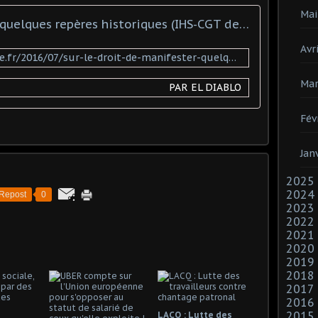
Mai
Sur le droit de manifester, quelques repères historiques (IHS-CGT de Seine-Maritime) - Action communiste
Avri
http://www.actioncommuniste.fr/2016/07/sur-le-droit-de-manifester-quelques-r
Mar
PAR EL DIABLO
Fév
Jan
2025
2024
Repost
0
2023
2022
2021
2020
2019
2018
2017
2016
2015
LACQ : Lutte des