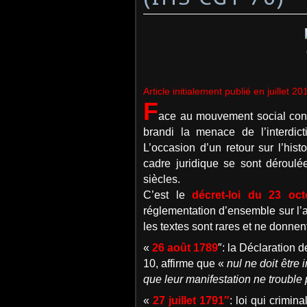
Article initialement publié en juillet 20
F
ace au mouvement social contr
brandi la menace de l’interdi
L’occasion d’un retour sur l’hi
cadre juridique se sont déroul
siècles.
C’est le
décret-loi du 23 oc
réglementation d’ensemble sur l’a
les textes sont rares et ne donnent
«
26 août 1789
″: la Déclaration 
10, affirme que «
nul ne doit être
que leur manifestation ne trouble p
«
27 juillet 1791″
: loi qui crimin