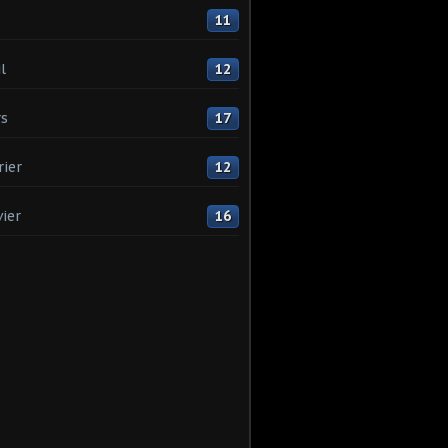
11
l
12
s
17
rier
12
vier
16