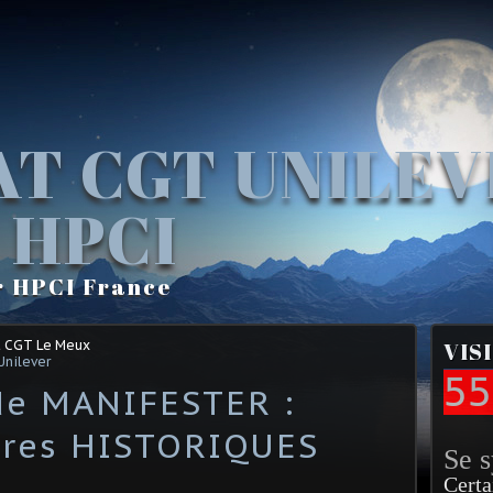
AT CGT UNILE
 HPCI
r HPCI France
t CGT Le Meux
VIS
Unilever
55
de MANIFESTER :
ères HISTORIQUES
Se 
Certa