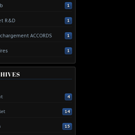
ib
1
et R&D
1
échargement ACCORDS
1
ires
1
HIVES
ût
4
let
14
n
15