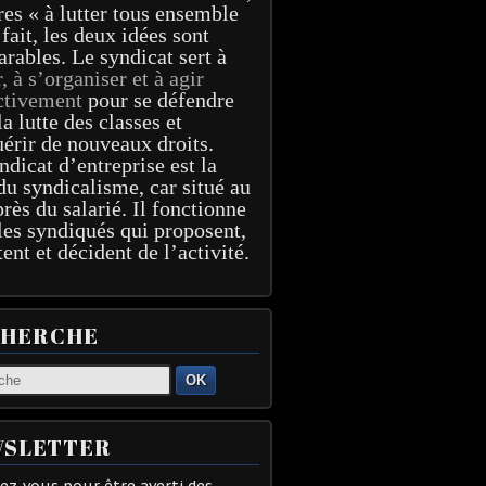
res « à lutter tous ensemble
 fait, les deux idées sont
arables. Le syndicat sert à
r, à s’organiser et à agir
ctivement
pour se défendre
la lutte des classes et
érir de nouveaux droits.
ndicat d’entreprise est la
du syndicalisme, car situé au
près du salarié. Il fonctionne
les syndiqués qui proposent,
tent et décident de l’activité.
CHERCHE
OK
SLETTER
z-vous pour être averti des