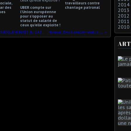
ociale,
travailleurs contre
2014
ar des
UBER compte sur
chantage patronal
2013
ues
l'Union européenne
2012
pour s'opposer au
statut de salarié de
2011
ceux qu'elle exploite !
2010
ENGIE veut une FIN RAPIDE des TARIFS RÉGLEMENTÉS du GAZ qui augmente de 6,9 % le 1er janvier 2018
Macron : Des licenciements simples comme bonjour
ART