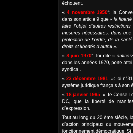
échouent.
«
4 novembre 1950
″: la Conv
dans son article 9 que «
la liberté
faire l’objet d’autres restrictio
mesures nécessaires, dans une s
protection de l’ordre, de la sant
droits et libertés d’autrui
».
«
8 juin 1970
″: loi dite «
anticas
dans les années 1970, porte attein
syndical.
«
23 décembre 1981
»: loi n°8
système juridique français à son éq
«
18 janvier 1995
»: le Conseil 
DC, que la liberté de manife
d’expression.
Tout au long du 20 ème siècle, 
d’action principaux du mouvemen
fonctionnement démocratique. Si la