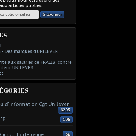
ux articles publiés.
ES
l
 - Des marques d'UNILEVER
rité aux salariés de FRALIB, contre
oiteur UNILEVER
ct
ÉGORIES
s d'information Cgt Unilever
6203
LIB
108
 importante usine
66