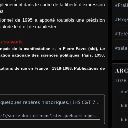
te pleinement dans le cadre de la liberté d’expression
#Fral
es.
#Proj
tionnel de 1995 a apporté toutefois une précision
nforte le droit de manifester.
#Tél
aux suivants
:
#sala
ançais de la manifestation », in Pierre Favre (sld),
La
ation nationale des sciences politiques, Paris, 1990,
tations de rue en France , 1918-1968, Publications de
ARC
2026
Ao
Sur le droit de manifester: quelques repères historiques. | IHS CGT 76 - LE FIL ROUGE
Juil
http://www.ihscgt76-lefilrouge.fr/sur-le-droit-de-manifester-quelques-reperes-historiques/
Jui