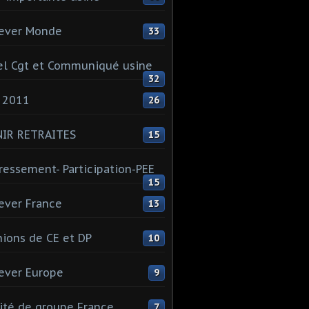
ever Monde
33
l Cgt et Communiqué usine
32
 2011
26
NIR RETRAITES
15
ressement- Participation-PEE
15
ever France
13
ions de CE et DP
10
ever Europe
9
té de groupe France
7