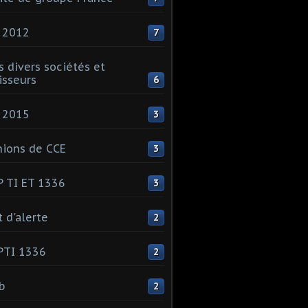
 2012
7
s divers sociétés et
isseurs
6
 2015
3
ions de CCE
3
 TI ET 1336
3
t d'alerte
2
PTI 1336
2
ib
2