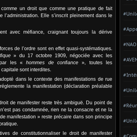
s comme un droit que comme une pratique de fait
#Unil
 l’administration. Elle s’inscrit pleinement dans le
#Appe
ent avec méfiance, craignant toujours la dérive
#NAO
forces de l’ordre sont en effet quasi-systématiques.
fique
» du 17 octobre 1909, négociée avec les
#AVE
 par les «
hommes de confiance
», toutes les
capitale sont interdites.
#Inté
, adopté dans le contexte des manifestations de rue
 réglemente la manifestation (déclaration préalable
#Unil
droit de manifester reste très ambiguë. Du point de
#Réun
n n’est pas condamnée, rien ne la consacre et ne la
é de manifestation » reste précaire dans son principe
#Unil
pratique.
ives de constitutionnaliser le droit de manifester
#Comi