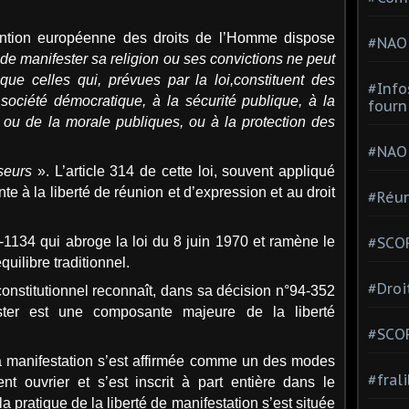
ention européenne des droits de l’Homme dispose
#NAO
 de manifester sa religion ou ses convictions ne peut
ns que celles qui, prévues par la loi,constituent des
#Info
ociété démocratique, à la sécurité publique, à la
fourn
é ou de la morale publiques, ou à la protection des
#NAO
seurs
». L’article 314 de cette loi, souvent appliqué
te à la liberté de réunion et d’expression et au droit
#Réun
1-1134 qui abroge la loi du 8 juin 1970 et ramène le
#SCOP
uilibre traditionnel.
#Droi
constitutionnel reconnaît, dans sa décision n°94-352
ster est une composante majeure de la liberté
#SCO
la manifestation s’est affirmée comme un des modes
#fral
t ouvrier et s’est inscrit à part entière dans le
 pratique de la liberté de manifestation s’est située