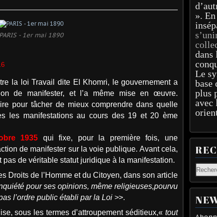
d’aut
». En
insép
s’uni
PARIS - 1er mai 1890
colle
dans 
conqu
16
Le sy
e la loi Travail dite El Khomri, le gouvernement a
base 
plus 
ction de manifester, et l’a même mise en œuvre.
avec 
stoire pour tâcher de mieux comprendre dans quelle
orien
ées les manifestations au cours des 19 et 20 ème
tobre 1935
qui fixe, pour la première fois, une
RE
ction de manifester sur la voie publique. Avant cela,
 pas de véritable statut juridique à la manifestation.
des Droits de l’Homme et du Citoyen, dans son article
 inquiété pour ses opinions, même religieuses,pourvu
as l’ordre public établi par la Loi >
>.
NEW
alise, sous les termes d’attroupement séditieux,«
tout
Abonne