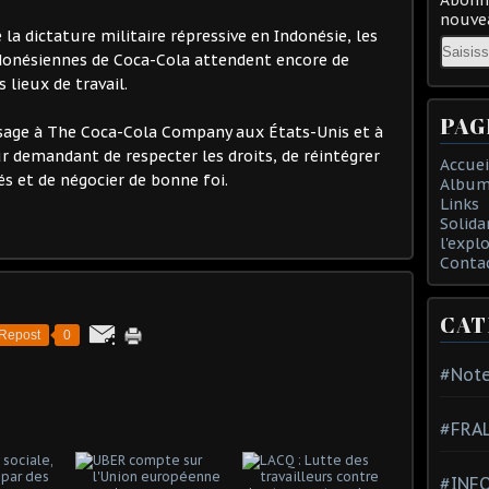
nouvea
 la dictature militaire répressive en Indonésie, les
Email
ndonésiennes de Coca-Cola attendent encore de
 lieux de travail.
PAG
age à The Coca-Cola Company aux États-Unis et à
r demandant de respecter les droits, de réintégrer
Accuei
és et de négocier de bonne foi.
Album
Links
Solida
l'expl
Conta
CAT
Repost
0
#Note
#FRA
#INFO