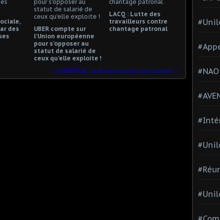
LACQ : Lutte des
#Unil
ociale,
travailleurs contre
ar des
UBER compte sur
chantage patronal
ues
l'Union européenne
pour s'opposer au
#Appe
statut de salarié de
ceux qu'elle exploite !
#NAO
CARREFOUR : la Bourse contre les salariés
#AVE
#Inté
#Unil
#Réun
#Unil
#Comi