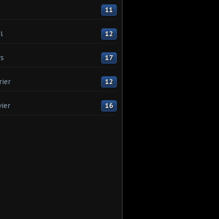
11
l
12
s
17
rier
12
vier
16