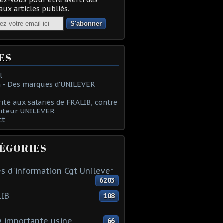
ux articles publiés.
ES
l
 - Des marques d'UNILEVER
rité aux salariés de FRALIB, contre
oiteur UNILEVER
ct
ÉGORIES
s d'information Cgt Unilever
6203
LIB
108
 importante usine
66