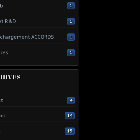
ib
1
et R&D
1
échargement ACCORDS
1
ires
1
HIVES
ût
4
let
14
n
15