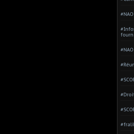
#NAO
#Info
fourn
#NAO
#Réun
#SCOP
#Droi
#SCO
#fral