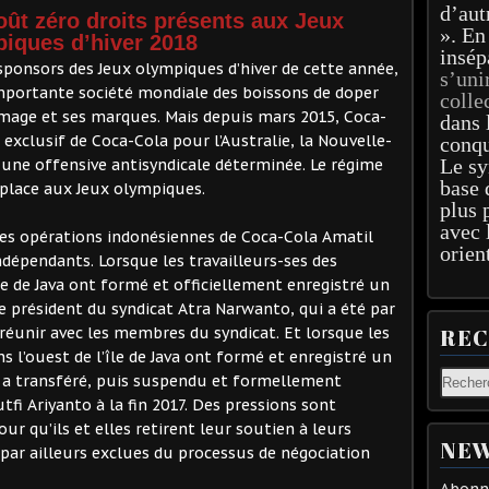
d’aut
oût zéro droits présents aux Jeux
». En
iques d’hiver 2018
insép
sponsors des Jeux olympiques d’hiver de cette année,
s’uni
mportante société mondiale des boissons de doper
colle
mage et ses marques. Mais depuis mars 2015, Coca-
dans 
 exclusif de Coca-Cola pour l’Australie, la Nouvelle-
conqu
Le sy
 une offensive antisyndicale déterminée. Le régime
base 
a place aux Jeux olympiques.
plus 
avec 
 des opérations indonésiennes de Coca-Cola Amatil
orien
dépendants. Lorsque les travailleurs-ses des
le de Java ont formé et officiellement enregistré un
le président du syndicat Atra Narwanto, qui a été par
 réunir avec les membres du syndicat. Et lorsque les
RE
ns l’ouest de l’île de Java ont formé et enregistré un
té a transféré, puis suspendu et formellement
utfi Ariyanto à la fin 2017. Des pressions sont
our qu’ils et elles retirent leur soutien à leurs
NEW
 par ailleurs exclues du processus de négociation
Abonne