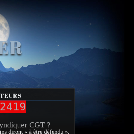
VER
ITEURS
2419
syndiquer CGT ?
ins diront « à être défendu »,