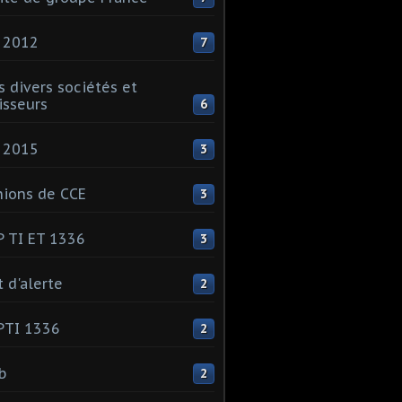
 2012
7
s divers sociétés et
isseurs
6
 2015
3
ions de CCE
3
 TI ET 1336
3
t d'alerte
2
PTI 1336
2
ib
2