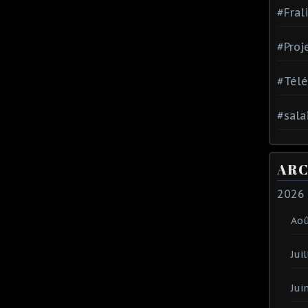
#Fral
#Proj
#Tél
#sala
ARC
2026
Ao
Juil
Jui