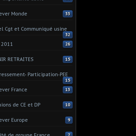
ever Monde
33
l Cgt et Communiqué usine
32
 2011
26
NIR RETRAITES
15
ressement- Participation-PEE
15
ever France
13
ions de CE et DP
10
ever Europe
9
té de groupe France
7