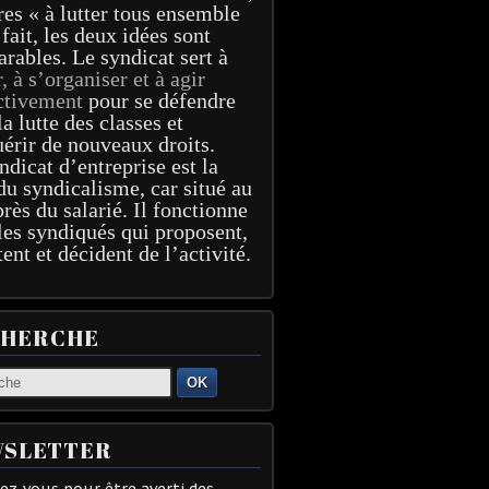
res « à lutter tous ensemble
 fait, les deux idées sont
arables. Le syndicat sert à
r, à s’organiser et à agir
ctivement
pour se défendre
la lutte des classes et
érir de nouveaux droits.
ndicat d’entreprise est la
du syndicalisme, car situé au
près du salarié. Il fonctionne
les syndiqués qui proposent,
tent et décident de l’activité.
CHERCHE
OK
SLETTER
z-vous pour être averti des