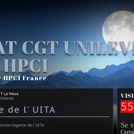
AT CGT UNILE
 HPCI
r HPCI France
GT Le Meux
VIS
Unilever
55
 de l' UITA
Se 
Certa