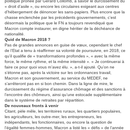
politique prônée par Gérard Collomb, à savoir le durcissement du
« droit d’asile », ou encore les circulaires exigeant aux centres
d’hébergement de dénoncer les sans-papiers. Plus encore que la
chasse enclenchée par les précédents gouvernements, c’est
désormais la politique que le FN a toujours revendiqué que
Macron compte instaurer, en digne héritier de la déchéance de
nationalité.
Quid de Macron 2018 ?
Pas de grandes annonces en guise de vœux, cependant le chef
de l’Etat a tenu à réaffirmer sa volonté de poursuivre, en 2018, ce
qu’il qualifie de « transformations profondes », « avec la même
force, le même rythme, et la même intensité ». « Je continuerai à
faire ce pour quoi vous m’avez élu. », a-t-il ajouté. Qu’on ne
s’étonne pas, après la victoire sur les ordonnances travail,
Macron et son gouvernement, au service du MEDEF, ne
s’arrêteront pas en si bon chemin. Dans la ligne de mire, le
durcissement du régime d’assurance chômage et des sanctions à
l’encontre des chômeurs, ainsi qu’une estocade supplémentaire
dans le système de retraites par répartition.
De nouveaux fronts à venir
Citant, pèle mêle, les territoires ruraux, les quartiers populaires,
les agriculteurs, les outre-mer, les entrepreneurs, les
indépendants, les fonctionnaires, ou encore la question de
l’égalité femmes-hommes, Macron a listé les « défis » de l’année