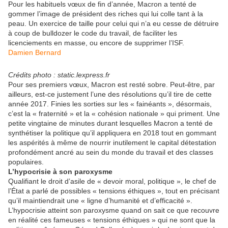
Pour les habituels vœux de fin d’année, Macron a tenté de
gommer l’image de président des riches qui lui colle tant à la
peau. Un exercice de taille pour celui qui n’a eu cesse de détruire
à coup de bulldozer le code du travail, de faciliter les
licenciements en masse, ou encore de supprimer l’ISF.
Damien Bernard
Crédits photo : static.lexpress.fr
Pour ses premiers vœux, Macron est resté sobre. Peut-être, par
ailleurs, est-ce justement l’une des résolutions qu’il tire de cette
année 2017. Finies les sorties sur les « fainéants », désormais,
c’est la « fraternité » et la « cohésion nationale » qui priment. Une
petite vingtaine de minutes durant lesquelles Macron a tenté de
synthétiser la politique qu’il appliquera en 2018 tout en gommant
les aspérités à même de nourrir inutilement le capital détestation
profondément ancré au sein du monde du travail et des classes
populaires.
L’hypocrisie à son paroxysme
Qualifiant le droit d’asile de « devoir moral, politique », le chef de
l’État a parlé de possibles « tensions éthiques », tout en précisant
qu’il maintiendrait une « ligne d’humanité et d’efficacité ».
L’hypocrisie atteint son paroxysme quand on sait ce que recouvre
en réalité ces fameuses « tensions éthiques » qui ne sont que la