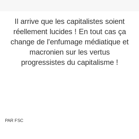
Il arrive que les capitalistes soient
réellement lucides ! En tout cas ça
change de l'enfumage médiatique et
macronien sur les vertus
progressistes du capitalisme !
Natixis, c'est la banque qui a perdu 3 milliards pendant
la crise des subprimes parce qu'elle avait fait joujou
dans des activités spéculatives, qui a été condamnée
pour avoir puni un lanceur d'alerte, et qui doit sa
survie aux aides de l'État (320 milliards à l'époque
Sarkozy)
PAR FSC