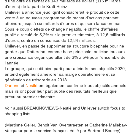
d'une offre de rachat de 143 milliards de dollars (115 milliards
d'euros) de la part de Kraft Heinz.
Unilever a annoncé jeudi qu'il consacrerait le produit de cette
vente à un nouveau programme de rachat d'actions pouvant
atteindre jusqu'à six milliards d'euros et qui sera lancé en mai.
Sous le coup d'effets de change négatifs, le chiffre d'affaires
publié a reculé de 5,2% sur le premier trimestre, à 12,6 milliards
d'euros, contre un consensus de 12,84 milliards.
Unilever, en passe de supprimer sa structure bicéphale pour ne
garder que Rotterdam comme base principale, anticipe toujours
une croissance organique allant de 3% à 5% pour l'ensemble de
l'année.
Le groupe, qui se dit bien parti pour atteindre ses objectifs 2020,
entend également améliorer sa marge opérationnelle et sa
génération de trésorerie en 2018.
Danone
et
Nestlé
ont également confirmé leurs objectifs annuels
mais ils ont pour leur part publié des résultats meilleurs que
prévu au premier trimestre.
Voir aussi BREAKINGVIEWS-Nestlé and Unilever switch focus to
shopping lists
(Martinne Geller, Benoit Van Overstraeten et Catherine Mallebay-
Vacqueur pour le service français, édité par Bertrand Boucey)