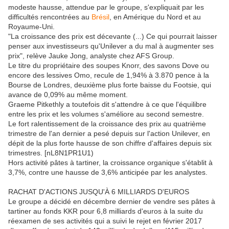
modeste hausse, attendue par le groupe, s'expliquait par les
difficultés rencontrées au
Brésil
, en Amérique du Nord et au
Royaume-Uni.
"La croissance des prix est décevante (...) Ce qui pourrait laisser
penser aux investisseurs qu'Unilever a du mal à augmenter ses
prix", relève Jauke Jong, analyste chez AFS Group.
Le titre du propriétaire des soupes Knorr, des savons Dove ou
encore des lessives Omo, recule de 1,94% à 3.870 pence à la
Bourse de Londres, deuxième plus forte baisse du Footsie, qui
avance de 0,09% au même moment.
Graeme Pitkethly a toutefois dit s'attendre à ce que l'équilibre
entre les prix et les volumes s'améliore au second semestre.
Le fort ralentissement de la croissance des prix au quatrième
trimestre de l'an dernier a pesé depuis sur l'action Unilever, en
dépit de la plus forte hausse de son chiffre d'affaires depuis six
trimestres. [nL8N1PR1U1)
Hors activité pâtes à tartiner, la croissance organique s'établit à
3,7%, contre une hausse de 3,6% anticipée par les analystes.
RACHAT D'ACTIONS JUSQU'À 6 MILLIARDS D'EUROS
Le groupe a décidé en décembre dernier de vendre ses pâtes à
tartiner au fonds KKR pour 6,8 milliards d'euros à la suite du
réexamen de ses activités qui a suivi le rejet en février 2017