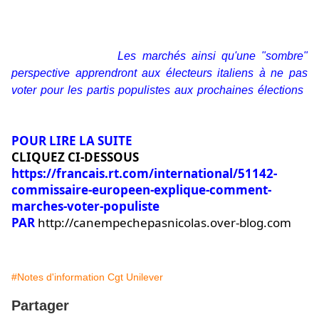
Alors que la phrase a attiré l'attention de certains
internautes, le journaliste allemand a dans un premier
temps décidé de supprimer son tweet, ne tardant pas à le
reformuler ainsi : «"
Les marchés ainsi qu'une "sombre"
perspective apprendront aux électeurs italiens à ne pas
voter pour les partis populistes aux prochaines élections
"
m'a dit le commissaire Oettinger dans une interview
exclusive réalisée à Strasbourg.
»
POUR LIRE LA SUITE
CLIQUEZ CI-DESSOUS
https://francais.rt.com/international/51142-
commissaire-europeen-explique-comment-
marches-voter-populiste
PAR
http://canempechepasnicolas.over-blog.com
#Notes d'information Cgt Unilever
Partager