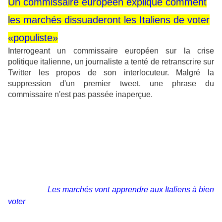
Un commissaire européen explique comment
les marchés dissuaderont les Italiens de voter
«populiste»
I
nterrogeant un commissaire européen sur la crise
politique italienne, un journaliste a tenté de retranscrire sur
Twitter les propos de son interlocuteur. Malgré la
suppression d'un premier tweet, une phrase du
commissaire n'est pas passée inaperçue.
Le commissaire
Günther Oettinger
s'entretenait ce mardi
29 mai avec un correspondant de la
Deutsche Welle
. Avant
la diffusion de l'émission prévue le soir même, une bande
annonce pour le moins polémique a été diffusée sur
Twitter par le correspondant Bernd Thomas Riegert.
Rapportant les propos du commissaire européen sur la
crise politique italienne, un premier tweet était ainsi
formulé : «"
Les marchés vont apprendre aux Italiens à bien
voter
"
m'a dit le commissaire Oettinger dans une interview
exclusive réalisée à Strasbourg.
».