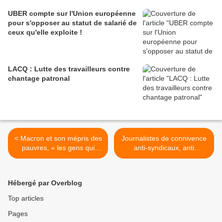
UBER compte sur l'Union européenne
pour s'opposer au statut de salarié de
ceux qu'elle exploite !
LACQ : Lutte des travailleurs contre
chantage patronal
< Macron et son mépris des
Journalistes de connivence
pauvres, « les gens qui
anti-syndicaux, anti
pensent que (…) le
cégétistes ! >
summum de la lutte, c’est
les 50 euros d’APL ». par
Hébergé par Overblog
Jean LEVY
Top articles
Pages