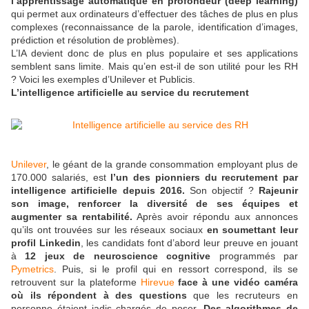
l’apprentissage automatique en profondeur (deep learning)
qui permet aux ordinateurs d’effectuer des tâches de plus en plus
complexes (reconnaissance de la parole, identification d’images,
prédiction et résolution de problèmes)
.
L’IA devient donc de plus en plus populaire et ses applications
semblent sans limite. Mais qu’en est-il de son utilité pour les RH
?
Voici les exemples d’Unilever et Publicis.
L’intelligence artificielle au service du recrutement
Unilever
, le géant de la grande consommation employant plus de
170.000 salariés
, est
l’un des pionniers du recrutement par
intelligence artificielle depuis 2016.
Son objectif ?
Rajeunir
son image, renforcer la diversité de ses équipes et
augmenter sa rentabilité.
Après avoir répondu aux
annonces
qu’ils ont trouvées sur les réseaux sociaux
en soumettant leur
profil Linkedin
, les candidats font d’abord leur preuve en jouant
à
12 jeux de neuroscience cognitive
programmés par
Pymetrics
. Puis,
si le profil qui en ressort correspond, ils se
retrouvent sur la plateforme
Hirevue
face à une vidéo caméra
où ils répondent à des questions
que les recruteurs en
personne étaient jadis chargés de poser.
Des algorithmes de