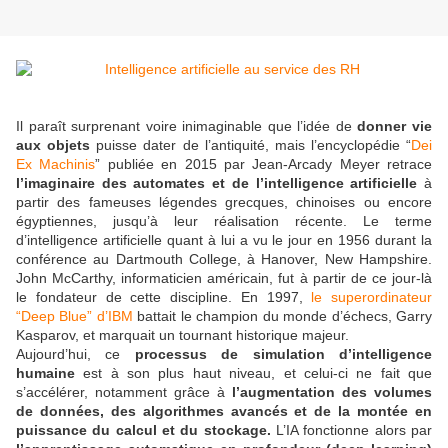
Il paraît surprenant voire inimaginable que l’idée de
donner vie
aux objets
puisse dater de l’antiquité, mais l’encyclopédie “
Dei
Ex Machinis
” publiée en 2015 par Jean-Arcady Meyer retrace
l’imaginaire des automates et de l’intelligence artificielle
à
partir des fameuses légendes grecques, chinoises ou encore
égyptiennes, jusqu’à leur réalisation récente. Le terme
d’intelligence artificielle quant à lui a vu le jour en 1956 durant la
conférence au Dartmouth College, à Hanover, New Hampshire.
John McCarthy, informaticien américain, fut à partir de ce jour-là
le fondateur de cette discipline. En 1997,
le superordinateur
“Deep Blue” d’IBM
battait le champion du monde d’échecs, Garry
Kasparov, et marquait un tournant historique majeur.
Aujourd’hui, ce
processus de simulation d’intelligence
humaine
est à son plus haut niveau, et celui-ci ne fait que
s’accélérer, notamment grâce à
l’augmentation des volumes
de données, des algorithmes avancés et de la montée en
puissance du calcul et du stockage.
L’IA fonctionne alors par