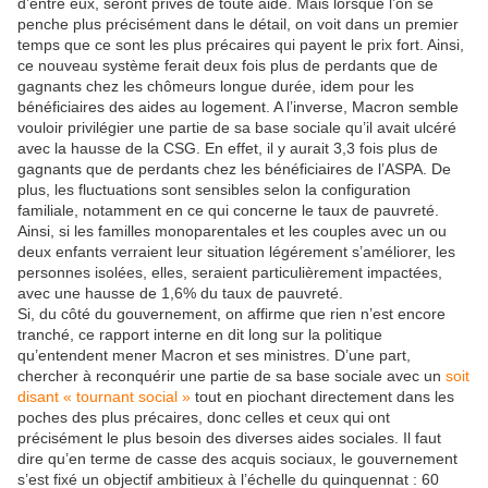
d’entre eux, seront privés de toute aide. Mais lorsque l’on se
penche plus précisément dans le détail, on voit dans un premier
temps que ce sont les plus précaires qui payent le prix fort. Ainsi,
ce nouveau système ferait deux fois plus de perdants que de
gagnants chez les chômeurs longue durée, idem pour les
bénéficiaires des aides au logement. A l’inverse, Macron semble
vouloir privilégier une partie de sa base sociale qu’il avait ulcéré
avec la hausse de la CSG. En effet, il y aurait 3,3 fois plus de
gagnants que de perdants chez les bénéficiaires de l’ASPA. De
plus, les fluctuations sont sensibles selon la configuration
familiale, notamment en ce qui concerne le taux de pauvreté.
Ainsi, si les familles monoparentales et les couples avec un ou
deux enfants verraient leur situation légérement s’améliorer, les
personnes isolées, elles, seraient particulièrement impactées,
avec une hausse de 1,6% du taux de pauvreté.
Si, du côté du gouvernement, on affirme que rien n’est encore
tranché, ce rapport interne en dit long sur la politique
qu’entendent mener Macron et ses ministres. D’une part,
chercher à reconquérir une partie de sa base sociale avec un
soit
disant « tournant social »
tout en piochant directement dans les
poches des plus précaires, donc celles et ceux qui ont
précisément le plus besoin des diverses aides sociales. Il faut
dire qu’en terme de casse des acquis sociaux, le gouvernement
s’est fixé un objectif ambitieux à l’échelle du quinquennat : 60