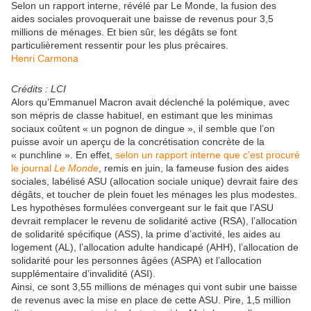
Selon un rapport interne, révélé par Le Monde, la fusion des
aides sociales provoquerait une baisse de revenus pour 3,5
millions de ménages. Et bien sûr, les dégâts se font
particulièrement ressentir pour les plus précaires.
Henri Carmona
Crédits : LCI
Alors qu’Emmanuel Macron avait déclenché la polémique, avec
son mépris de classe habituel, en estimant que les minimas
sociaux coûtent « un pognon de dingue », il semble que l’on
puisse avoir un aperçu de la concrétisation concrète de la
« punchline ». En effet,
selon un rapport interne que c’est procuré
le journal
Le Monde
, remis en juin, la fameuse fusion des aides
sociales, labélisé ASU (allocation sociale unique) devrait faire des
dégâts, et toucher de plein fouet les ménages les plus modestes.
Les hypothèses formulées convergeant sur le fait que l’ASU
devrait remplacer le revenu de solidarité active (RSA), l’allocation
de solidarité spécifique (ASS), la prime d’activité, les aides au
logement (AL), l’allocation adulte handicapé (AHH), l’allocation de
solidarité pour les personnes âgées (ASPA) et l’allocation
supplémentaire d’invalidité (ASI).
Ainsi, ce sont 3,55 millions de ménages qui vont subir une baisse
de revenus avec la mise en place de cette ASU. Pire, 1,5 million