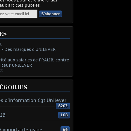
ux articles publiés.
ES
l
 - Des marques d'UNILEVER
rité aux salariés de FRALIB, contre
oiteur UNILEVER
ct
ÉGORIES
s d'information Cgt Unilever
6203
LIB
108
 importante usine
66