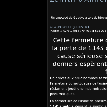
Un employé de Goodyear lors du blocus
A LA UNE
POLITIQUE
JUSTICE
Publié le
02/10/2018 à 9h40
par
SudOues
Cette fermeture d
la perte de 1.143
cause sérieuse 
derniers espèren
Un procès aux prud’hommes se tie
fermeture tumultueuse de l’usine
réclament jeudi une indemnisation 
pneumatiques.
La fermeture de l’usine de pneumat
1.143 emplois
, devient le symbole