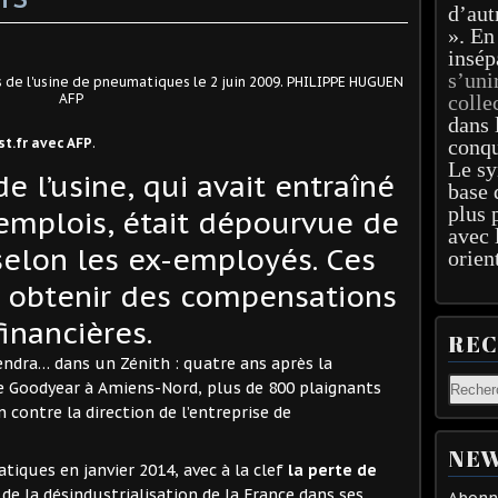
d’aut
». En
insép
s’uni
 de l'usine de pneumatiques le 2 juin 2009. PHILIPPE HUGUEN
AFP
colle
dans 
t.fr avec AFP
.
conqu
Le sy
e l’usine, qui avait entraîné
base 
plus 
 emplois, était dépourvue de
avec 
selon les ex-employés. Ces
orien
t obtenir des compensations
financières.
RE
ndra… dans un Zénith : quatre ans après la
 Goodyear à Amiens-Nord, plus de 800 plaignants
contre la direction de l’entreprise de
NEW
iques en janvier 2014, avec à la clef
la perte de
 de la désindustrialisation de la France dans ses
Abonne