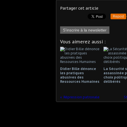
Partager cet article
Repost
S'inscrire à la newsletter
Vous aimerez aussi :
Didier Bille dénonce
La Sécurité s
les pratiques
assassinée p
abusives des
choix politiq
Ressources Humaines
délibérés
Répression patronale
S