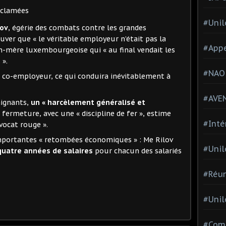
éclamées
#Unil
lov
, égérie des combats contre les grandes
ver que « le véritable employeur n’était pas la
#Appe
on-mère luxembourgeoise qui « au final vendait les
 ».
#NAO
 co-employeur, ce qui conduira inévitablement à
#AVE
aignants,
un « harcèlement généralisé et
fermeture, avec une « discipline de fer », estime
#Inté
vocat rouge ».
importantes « retombées économiques » : Me Rilov
#Unil
quatre années de salaires
pour chacun des salariés
#Réun
#Unil
#Comi