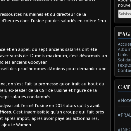
nouvea
Email
 ressources humaines et du directeur de la
’heures dans l’usine par des salariés en colère fera
PAG
Accuei
Album
ce et en appel, où sept anciens salariés ont été
Links
 avec sursis de 12 mois maximum, c’est désormais un
Solida
nd les anciens Goodyear.
l'expl
 conseil des prud’hommes d’Amiens pour demander une
Conta
ine, on s’est fait la promesse qu’on irait au bout du
CAT
n, ex-leader de la CGT de l’usine et figure de la
s sept salariés condamnés.
#Note
odyear ait fermé l’usine en 2014 alors qu’il y avait
éfices
. C’est inadmissible qu’un groupe qui fait près
#FRA
net après impôt, après avoir payé les actionnaires,
», ajoute Wamen.
#INFO