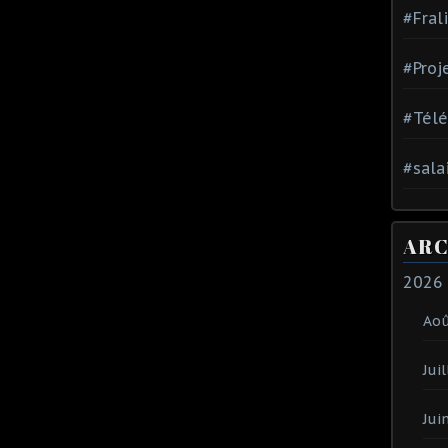
#Fral
#Proj
#Tél
#sala
ARC
2026
Ao
Juil
Jui