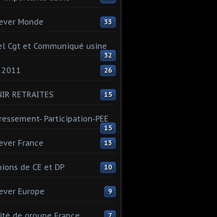
ever Monde
33
l Cgt et Communiqué usine
32
 2011
26
NIR RETRAITES
15
ressement- Participation-PEE
15
ever France
13
ions de CE et DP
10
ever Europe
9
té de groupe France
7