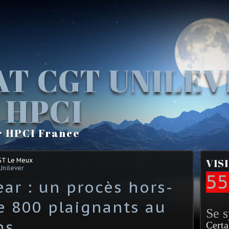
AT CGT UNILE
 HPCI
r HPCI France
GT Le Meux
VIS
Unilever
55
ar : un procès hors-
e 800 plaignants au
Se 
ns
Certa