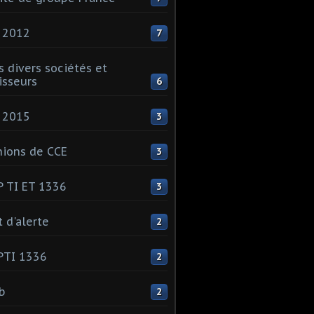
 2012
7
s divers sociétés et
isseurs
6
 2015
3
ions de CCE
3
 TI ET 1336
3
t d'alerte
2
PTI 1336
2
ib
2