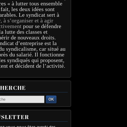
res « à lutter tous ensemble
 fait, les deux idées sont
arables. Le syndicat sert à
r, à s’organiser et à agir
ctivement
pour se défendre
la lutte des classes et
érir de nouveaux droits.
ndicat d’entreprise est la
du syndicalisme, car situé au
près du salarié. Il fonctionne
les syndiqués qui proposent,
tent et décident de l’activité.
CHERCHE
OK
SLETTER
z-vous pour être averti des