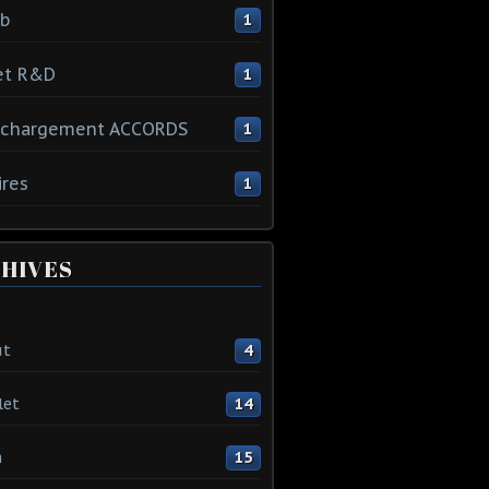
ib
1
et R&D
1
échargement ACCORDS
1
ires
1
HIVES
ût
4
let
14
n
15