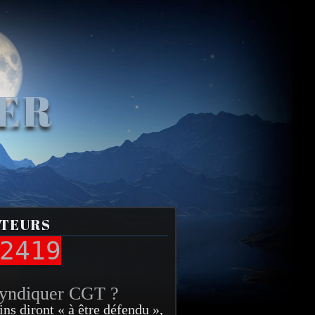
VER
ITEURS
2419
syndiquer CGT ?
ins diront « à être défendu »,