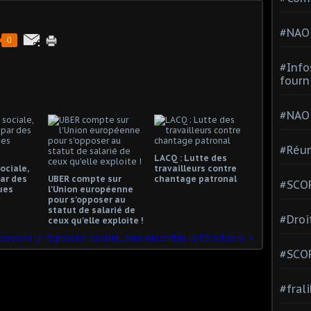
#NAO
0
#Info
fourn
#NAO
#Réun
LACQ : Lutte des
ociale,
travailleurs contre
ar des
UBER compte sur
chantage patronal
#SCOP
ues
l'Union européenne
pour s'opposer au
statut de salarié de
#Droi
ceux qu'elle exploite !
toppons la régression sociale, tous ensemble le 09 octobre
#SCO
#fral