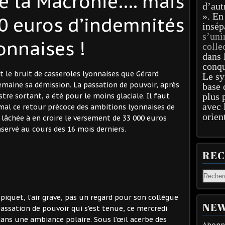
e la Macronie…. mais
d’aut
». En
0 euros d’indemnités
insép
s’uni
onnaises !
colle
dans 
conqu
et le bruit de casseroles lyonnaises que Gérard
Le sy
maine sa démission. La passation de pouvoir, après
base 
plus 
tre sortant, a été pour le moins glaciale. Il faut
avec 
 mal ce retour précoce des ambitions lyonnaises de
orien
 lâchée à en croire le versement de 33 000 euros
nservé au cours des 16 mois derniers.
RE
iquet, l’air grave, pas un regard pour son collègue
NEW
passation de pouvoir qui s’est tenue, ce mercredi
dans une ambiance polaire. Sous l’œil acerbe des
Abonne