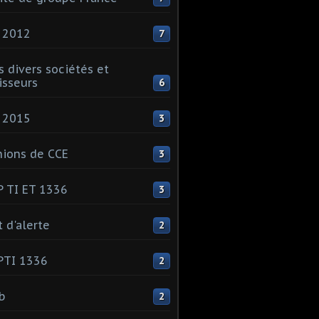
 2012
7
s divers sociétés et
isseurs
6
 2015
3
ions de CCE
3
 TI ET 1336
3
t d'alerte
2
PTI 1336
2
ib
2