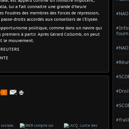
onale, est apparu comme un ministre impotent,
la, lui a fait connaitre une grande d’heure
 les foudres des membres des forces de répression,
#NAO
passe-droits accordés aux conseillers de l’Elysée.
#Info
’opportunisme politique, comme dans un navire qui
fourn
s premiers à partir. Après Gérard Collomb, on peut
ent le mouvement.
#NAO
/ REUTERS
ENTE
#Réun
#SCOP
#Droi
0
#SCO
#fral