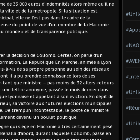
mme de 33 000 euros d’indemnités alors même qu’il ne
a ville et de la métropole. Si la situation est
#Unil
ipal, elle ne l’est pas dans le cadre de la
euse du point de vue d’un membre de la Macronie
#Appe
u monde » et de transparence politique.
#NAO
r la décision de Collomb. Certes, on parle d’un
#AVE
a formation, La République En Marche, animée à Lyon
is-à-vis de sa propre personne au sein des réseaux
dont il a pu prendre connaissance lors de ses
#Inté
tant que ministre – pas moins de 32 allers-retours
ar une lettre anonyme, passée le mois dernier dans
#Unil
ique lyonnaise et appelant à son éviction. En dépit de
rieur, sa victoire aux futures élections municipales
#Réun
ce. De tremplin incontestable, le poste de ministre
blement devenu un boulet politique.
#Unil
règne qui siège en Macronie a très certainement pesé
e Benalla d’abord, durant laquelle Collomb, passé en
#Comi