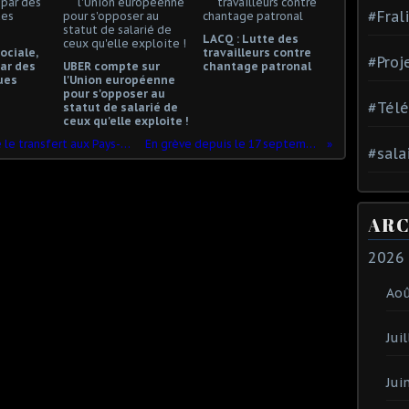
#Fral
LACQ : Lutte des
ociale,
travailleurs contre
#Proj
ar des
UBER compte sur
chantage patronal
ues
l'Union européenne
pour s'opposer au
#Tél
statut de salarié de
ceux qu'elle exploite !
Unilever: Un cabinet de conseil contre le transfert aux Pays-Bas
En grève depuis le 17 septembre
#sala
ARC
2026
Ao
Juil
Jui