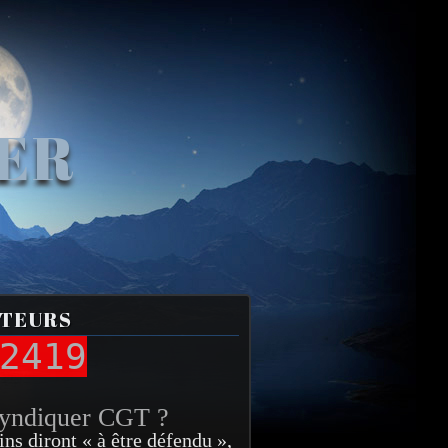
VER
ITEURS
2419
syndiquer CGT ?
ins diront « à être défendu »,