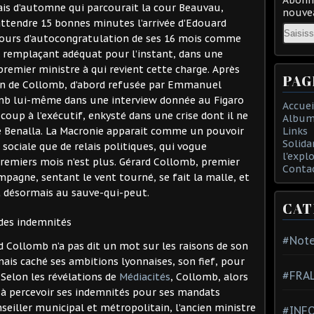
rais d’automne qui parcourait la cour Beauvau,
nouvea
tendre 15 bonnes minutes l’arrivée d’Edouard
Email
scours d’autocongratulation de ses 16 mois comme
de remplaçant adéquat pour l’instant, dans une
 premier ministre à qui revient cette charge. Après
PAG
ion de Collomb, d’abord refusée par Emmanuel
mb lui-même dans une interview donnée au Figaro
Accuei
oup à l’exécutif, enkysté dans une crise dont il ne
Album
Links
ire Benalla. La Macronie apparait comme un pouvoir
Solida
 sociale que de relais politiques, qui vogue
l'expl
premiers mois n’est plus. Gérard Collomb, premier
Conta
pagne, sentant le vent tourné, se fait la malle, et
t désormais au sauve-qui-peut.
CAT
 des indemnités
#Note
d Collomb n’a pas dit un mot sur les raisons de son
mais caché ses ambitions lyonnaises, son fief, pour
#FRA
 Selon les révélations de
Médiacités
, Collomb, alors
é à percevoir ses indemnités pour ses mandats
onseiller municipal et métropolitain, l’ancien ministre
#INFO