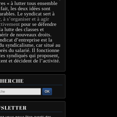
res « à lutter tous ensemble
 fait, les deux idées sont
arables. Le syndicat sert à
r, à s’organiser et à agir
ctivement
pour se défendre
la lutte des classes et
érir de nouveaux droits.
ndicat d’entreprise est la
du syndicalisme, car situé au
près du salarié. Il fonctionne
les syndiqués qui proposent,
tent et décident de l’activité.
CHERCHE
OK
SLETTER
z-vous pour être averti des