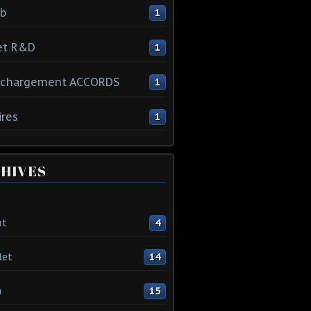
ib
1
et R&D
1
échargement ACCORDS
1
ires
1
HIVES
ût
4
let
14
n
15