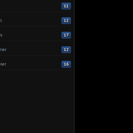
11
l
12
s
17
rier
12
vier
16