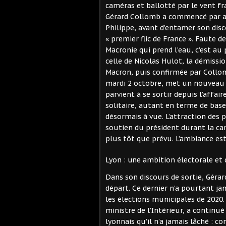
caméras et ballotté par le vent f
Gérard Collomb a commencé par at
Philippe, avant d’entamer son di
« premier flic de France ». Faute 
Macronie qui prend l’eau, c’est au
celle de Nicolas Hulot, la démiss
Macron, puis confirmée par Collo
mardi 2 octobre, met un nouveau c
parvient à se sortir depuis l’affa
solitaire, autant en terme de base
désormais à vue. L’attraction des 
soutien du président durant la cam
plus tôt que prévu. L’ambiance es
Lyon : une ambition électorale et
Dans son discours de sortie, Gérar
départ. Ce dernier n’a pourtant ja
les élections municipales de 2020.
ministre de l’Intérieur, a continu
lyonnais qu’il n’a jamais lâché : c