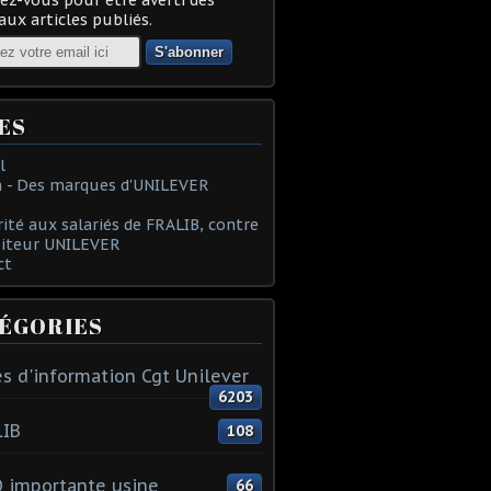
ux articles publiés.
ES
l
 - Des marques d'UNILEVER
rité aux salariés de FRALIB, contre
oiteur UNILEVER
ct
ÉGORIES
s d'information Cgt Unilever
6203
LIB
108
 importante usine
66