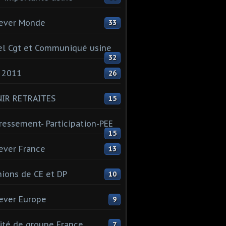
ever Monde
33
l Cgt et Communiqué usine
32
 2011
26
NIR RETRAITES
15
ressement- Participation-PEE
15
ever France
13
ions de CE et DP
10
ever Europe
9
té de groupe France
7