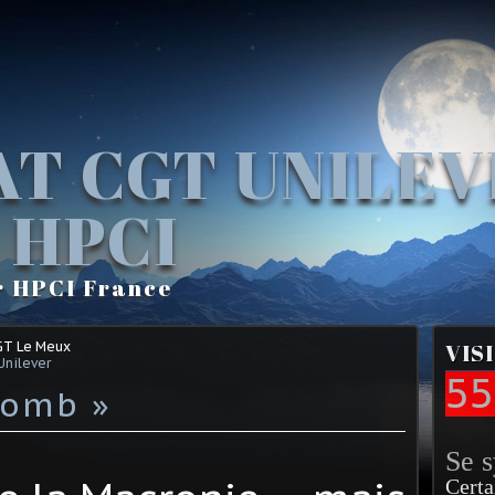
AT CGT UNILE
 HPCI
r HPCI France
GT Le Meux
VIS
Unilever
55
lomb »
Se 
Certa