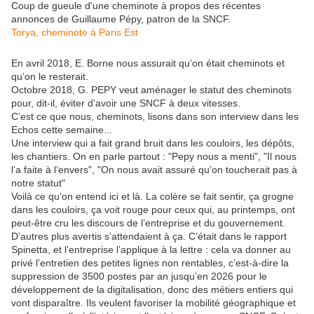
Coup de gueule d'une cheminote à propos des récentes
annonces de Guillaume Pépy, patron de la SNCF.
Torya, cheminote à Paris Est
En avril 2018, E. Borne nous assurait qu’on était cheminots et
qu’on le resterait.
Octobre 2018, G. PEPY veut aménager le statut des cheminots
pour, dit-il, éviter d’avoir une SNCF à deux vitesses.
C’est ce que nous, cheminots, lisons dans son interview dans les
Echos cette semaine...
Une interview qui a fait grand bruit dans les couloirs, les dépôts,
les chantiers. On en parle partout : "Pepy nous a menti", "Il nous
l’a faite à l’envers", "On nous avait assuré qu’on toucherait pas à
notre statut"
Voilà ce qu’on entend ici et là. La colère se fait sentir, ça grogne
dans les couloirs, ça voit rouge pour ceux qui, au printemps, ont
peut-être cru les discours de l’entreprise et du gouvernement.
D’autres plus avertis s’attendaient à ça. C’était dans le rapport
Spinetta, et l’entreprise l’applique à la lettre : cela va donner au
privé l’entretien des petites lignes non rentables, c’est-à-dire la
suppression de 3500 postes par an jusqu’en 2026 pour le
développement de la digitalisation, donc des métiers entiers qui
vont disparaître. Ils veulent favoriser la mobilité géographique et