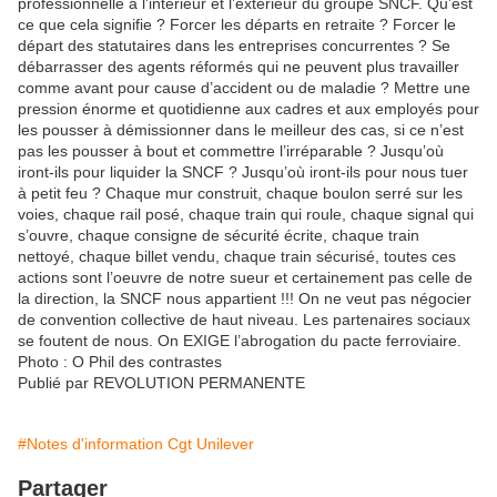
professionnelle à l’intérieur et l’extérieur du groupe SNCF. Qu’est
ce que cela signifie ? Forcer les départs en retraite ? Forcer le
départ des statutaires dans les entreprises concurrentes ? Se
débarrasser des agents réformés qui ne peuvent plus travailler
comme avant pour cause d’accident ou de maladie ? Mettre une
pression énorme et quotidienne aux cadres et aux employés pour
les pousser à démissionner dans le meilleur des cas, si ce n’est
pas les pousser à bout et commettre l’irréparable ? Jusqu’où
iront-ils pour liquider la SNCF ? Jusqu’où iront-ils pour nous tuer
à petit feu ? Chaque mur construit, chaque boulon serré sur les
voies, chaque rail posé, chaque train qui roule, chaque signal qui
s’ouvre, chaque consigne de sécurité écrite, chaque train
nettoyé, chaque billet vendu, chaque train sécurisé, toutes ces
actions sont l’oeuvre de notre sueur et certainement pas celle de
la direction, la SNCF nous appartient !!! On ne veut pas négocier
de convention collective de haut niveau. Les partenaires sociaux
se foutent de nous. On EXIGE l’abrogation du pacte ferroviaire.
Photo : O Phil des contrastes
Publié par REVOLUTION PERMANENTE
#Notes d'information Cgt Unilever
Partager