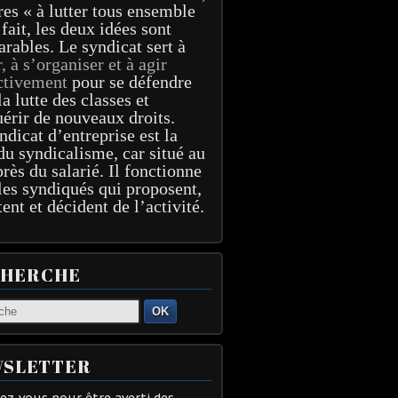
res « à lutter tous ensemble
 fait, les deux idées sont
arables. Le syndicat sert à
r, à s’organiser et à agir
ctivement
pour se défendre
la lutte des classes et
érir de nouveaux droits.
ndicat d’entreprise est la
du syndicalisme, car situé au
près du salarié. Il fonctionne
les syndiqués qui proposent,
tent et décident de l’activité.
CHERCHE
OK
SLETTER
z-vous pour être averti des