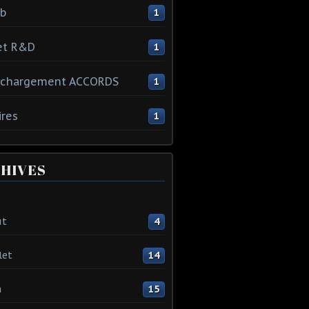
ib
1
et R&D
1
échargement ACCORDS
1
ires
1
HIVES
ût
4
let
14
n
15