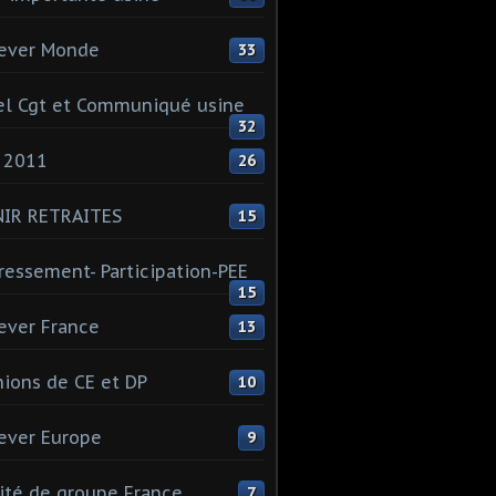
ever Monde
33
l Cgt et Communiqué usine
32
 2011
26
NIR RETRAITES
15
ressement- Participation-PEE
15
ever France
13
ions de CE et DP
10
ever Europe
9
té de groupe France
7