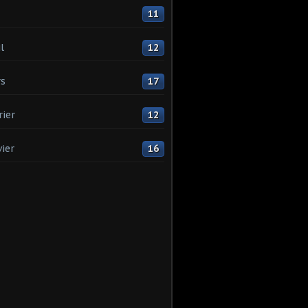
11
l
12
s
17
rier
12
vier
16