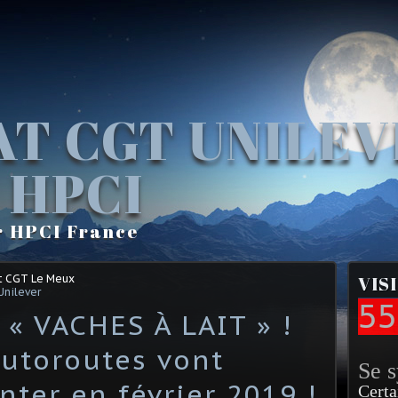
AT CGT UNILE
 HPCI
r HPCI France
t CGT Le Meux
VIS
Unilever
55
 VACHES À LAIT » !
autoroutes vont
Se 
ter en février 2019 !
Certa