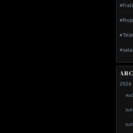
#Fral
#Proj
#Tél
#sala
ARC
2026
Ao
Juil
Jui