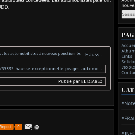
es autoroutes concédées. Les automobilistes paieront
nouvea
 JDD.
Email
PAG
Accuei
Album
Hausse exceptionnelle des péages : les automobilistes à nouveau ponctionnés
Links
Solida
l'expl
https://francais.rt.com/france/55335-hausse-exceptionnelle-peages-automobilistes-nouveau-ponctionnes
Conta
Publié par EL DIABLO
CAT
#Note
#FRA
Repost
0
#INFO