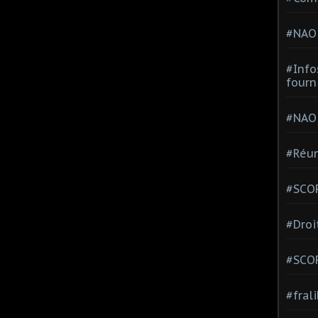
#NAO
#Info
fourn
#NAO
#Réun
#SCOP
#Droi
#SCO
#fral