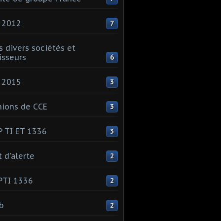
 2012
7
s divers sociétés et
isseurs
6
 2015
3
ions de CCE
3
 TI ET 1336
3
t d'alerte
2
PTI 1336
2
ib
2