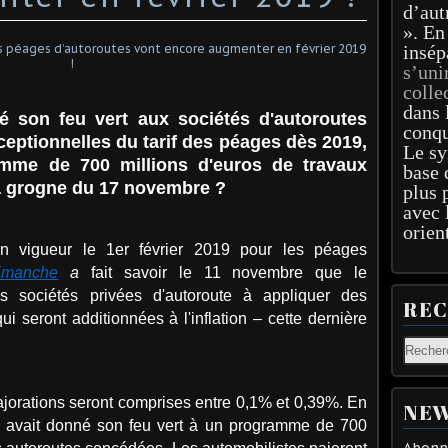
d’aut
». En
insép
s’uni
colle
dans 
 son feu vert aux sociétés d'autoroutes
conqu
eptionnelles du tarif des péages dès 2019,
Le sy
amme de 700 millions d'euros de travaux
base 
la grogne du 17 novembre ?
plus 
avec 
orien
en vigueur le 1er février 2019 pour les péages
imanche
a
fait savoir le 11 novembre que le
es sociétés privées d'autoroute à appliquer des
RE
ui seront additionnées à
l'inflation – cette dernière
majorations seront comprises entre 0,1% et 0,39%. En
NEW
ts avait donné son feu vert à un programme de 700
Abonne