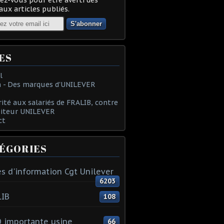
ux articles publiés.
ES
l
 - Des marques d'UNILEVER
rité aux salariés de FRALIB, contre
oiteur UNILEVER
ct
ÉGORIES
s d'information Cgt Unilever
6203
LIB
108
 importante usine
66