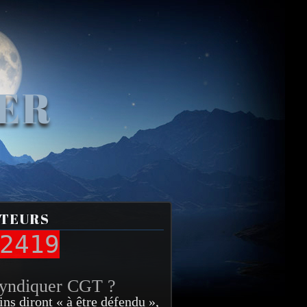
VER
ITEURS
2419
syndiquer CGT ?
ins diront « à être défendu »,