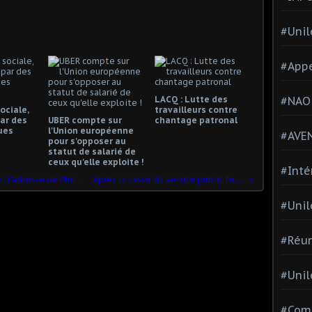
#Unil
#Appe
LACQ : Lutte des
#NAO
ociale,
travailleurs contre
ar des
UBER compte sur
chantage patronal
ues
l'Union européenne
#AVE
pour s'opposer au
statut de salarié de
ceux qu'elle exploite !
#Inté
ELECTIONS dans la Fonction publique : l'adresse de Philippe Martinez
Après la casse du service public ferroviaire…
#Unil
#Réun
#Unil
#Comi