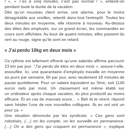
! »
,
« T’es à cinq minutes, c’est pas normal ! »
, entend-on
pendant toute la durée de la vacation.
Dès qu’un nouveau client arrive, une alarme, pour le moins
désagréable aux oreilles, retentit dans tout l’entrepôt. Toutes les
deux minutes en moyenne, elle résonne à nouveau. Au-dessus
des têtes des employés, sur un grand écran, les commandes en
cours sont affichées. Au bout de quatre minutes, elles passent du
vert au rouge, signe qu’ils sont en retard.
« J’ai perdu 10kg en deux mois »
Ce rythme est tellement effrené qu’une salariée affirme parcourir
23 km par jour.
“J’ai perdu dix kilos en deux mois »
, assure-t-elle,
essouflée. Ici, une quarantaine d’employés travaille en moyenne
six jours par semaine, 6h par jour, avec seulement 18 minutes de
pause quotidienne. Pour un salaire équivalent au Smic, soit 1140
euros nets par mois. Un classement est même établi sur
un ordinateur après chaque vacation, du plus productif au moins
efficace. Et en cas de mauvais score…
« Bah ils te virent
, répond
sans hésiter l’une de nos nouvelles collègues.
Ils en ont viré un
pour ça. »
Une situation dénoncée par les syndicats.
« Ces gens sont
robotisés, (…) on les compte, on les surveille en permanence.
(…) On a des gens qui craquent en permanence »
, explique