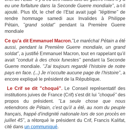
eu une forfaiture dans la Seconde Guerre mondiale"
, a-t-il
ajouté. Plus tôt, le chef de l'Etat avait jugé
"légitime"
de
rendre hommage samedi aux Invalides à Philippe
Pétain,
"grand soldat"
pendant la Première Guerre
mondiale
Ce qu'a dit Emmanuel Macron.
"Le maréchal Pétain a été
aussi, pendant la Première Guerre mondiale, un grand
soldat"
, a justifié Emmanuel Macron, tout en rappelant qu'il
avait
"conduit à des choix funestes"
pendant la Seconde
Guerre mondiale.
"J'ai toujours regardé l'histoire de notre
pays en face. (...) Je n'occulte aucune page de l'histoire"
, a
encore expliqué le président de la République.
Le Crif se dit "choqué".
Le Conseil représentatif des
institutions juives de France (Crif) s'est dit lui
"choqué"
des
propos du président.
"La seule chose que nous
retiendrons de Pétain, c'est qu'il a été, au nom du peuple
français, frappé d'indignité nationale lors de son procès en
juillet 45"
, a rétorqué le président du Crif, Francis Kalifat,
cité dans
un communiqué
.