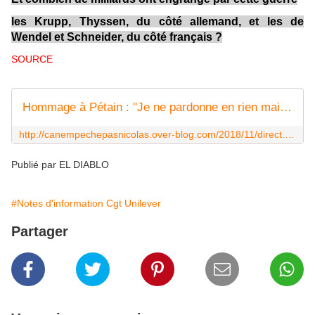
les Krupp, Thyssen, du côté allemand,
et les de
Wendel et Schneider, du côté français ?
SOURCE
Hommage à Pétain : "Je ne pardonne en rien mais je ne gomme rien de notre histoire", se défend Emmanuel Macron et le commentaire de Jean LEVY - Ça n'empêche pas Nicolas
http://canempechepasnicolas.over-blog.com/2018/11/direct.hommage-a-petain-
Publié par EL DIABLO
#Notes d'information Cgt Unilever
Partager