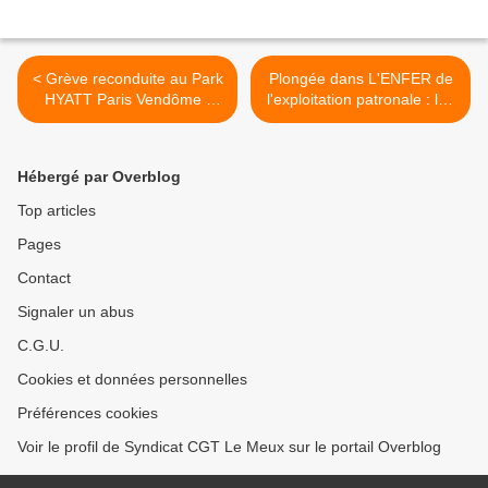
< Grève reconduite au Park
Plongée dans L'ENFER de
HYATT Paris Vendôme !
l'exploitation patronale : les
Rassemblement ce
services "drive" des
vendredi 9 novembre à
supermarchés >
12hSOURC
Hébergé par Overblog
Top articles
Pages
Contact
Signaler un abus
C.G.U.
Cookies et données personnelles
Préférences cookies
Voir le profil de Syndicat CGT Le Meux sur le portail Overblog