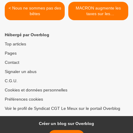
< Nous ne sommes pas des
MACRON augmente les
bêtes
taxes sur les
CARBURANTS et en même
temps menace de
supprimer 56 LIGNES
Hébergé par Overblog
SNCF et 190 gares >
Top articles
Pages
Contact
Signaler un abus
C.G.U.
Cookies et données personnelles
Préférences cookies
Voir le profil de Syndicat CGT Le Meux sur le portail Overblog
Créer un blog sur Overblog