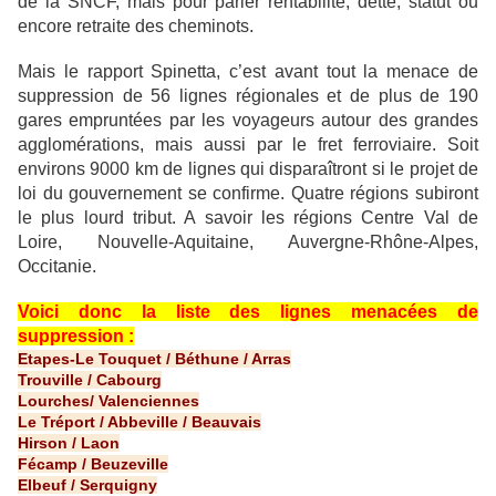
de la SNCF, mais pour parler rentabilité, dette, statut ou
encore retraite des cheminots.
Mais le rapport Spinetta, c’est avant tout la menace de
suppression de 56 lignes régionales et de plus de 190
gares empruntées par les voyageurs autour des grandes
agglomérations, mais aussi par le fret ferroviaire. Soit
environs 9000 km de lignes qui disparaîtront si le projet de
loi du gouvernement se confirme. Quatre régions subiront
le plus lourd tribut. A savoir les régions Centre Val de
Loire, Nouvelle-Aquitaine, Auvergne-Rhône-Alpes,
Occitanie.
Voici donc la liste des lignes menacées de
suppression :
Etapes-Le Touquet / Béthune / Arras
Trouville / Cabourg
Lourches/ Valenciennes
Le Tréport / Abbeville / Beauvais
Hirson / Laon
Fécamp / Beuzeville
Elbeuf / Serquigny