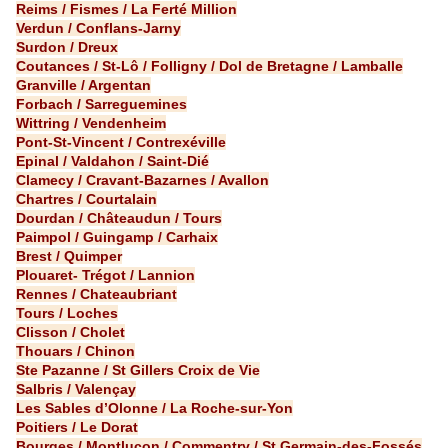
Reims / Fismes / La Ferté Million
Verdun / Conflans-Jarny
Surdon / Dreux
Coutances / St-Lô / Folligny / Dol de Bretagne / Lamballe
Granville / Argentan
Forbach / Sarreguemines
Wittring / Vendenheim
Pont-St-Vincent / Contrexéville
Epinal / Valdahon / Saint-Dié
Clamecy / Cravant-Bazarnes / Avallon
Chartres / Courtalain
Dourdan / Châteaudun / Tours
Paimpol / Guingamp / Carhaix
Brest / Quimper
Plouaret- Trégot / Lannion
Rennes / Chateaubriant
Tours / Loches
Clisson / Cholet
Thouars / Chinon
Ste Pazanne / St Gillers Croix de Vie
Salbris / Valençay
Les Sables d’Olonne / La Roche-sur-Yon
Poitiers / Le Dorat
Bourges / Montluçon / Commentry / St Germain-des-Fossés