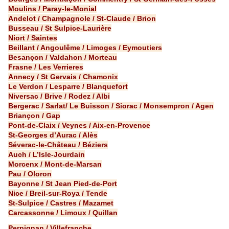
Moulins / Paray-le-Monial
Andelot / Champagnole / St-Claude / Brion
Busseau / St Sulpice-Laurière
Niort / Saintes
Beillant / Angoulême / Limoges / Eymoutiers
Besançon / Valdahon / Morteau
Frasne / Les Verrieres
Annecy / St Gervais / Chamonix
Le Verdon / Lesparre / Blanquefort
Niversac / Brive / Rodez / Albi
Bergerac / Sarlat/ Le Buisson / Siorac / Monsempron / Agen
Briançon / Gap
Pont-de-Claix / Veynes / Aix-en-Provence
St-Georges d’Aurac / Alès
Séverac-le-Château / Béziers
Auch / L’Isle-Jourdain
Morcenx / Mont-de-Marsan
Pau / Oloron
Bayonne / St Jean Pied-de-Port
Nice / Breil-sur-Roya / Tende
St-Sulpice / Castres / Mazamet
Carcassonne / Limoux / Quillan
Perpignan / Villefranche