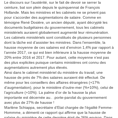
Le discours sur l’austérité, sur le fait de devoir se serrer la
ceinture, bat son plein depuis le quinquennat de François
Hollande. Mais les ministres et les cabinets ne se privent pas
pour s’accorder des augmentations de salaire. Comme en
témoigne René Dosière, un ancien député, ayant décrypté les
documents budgétaires du gouvernement, tous les cabinets
ministériels auraient globalement augmenté leur rémunération.
Les cabinets ministériels sont constitués de plusieurs personnes
dont la tâche est d’assister les ministres. Dans l’ensemble, la
hausse moyenne de ces salaires est d’environ 1,4% par rapport à
l’année 2017, ce qui est bien inférieure à la hausse moyenne de
20% entre 2016 et 2017. Pour autant, cette moyenne n’est pas
des plus explicites puisque certains ministères ont connu des
augmentations autrement plus élevés.
Ainsi dans le cabinet ministériel du ministère du travail, une
hausse de près de 7% des salaires auraient été effectué. De
même pour les conseillers des affaires étrangères (+17%
d’augmentation), pour le ministère d’outre-mer (%+10%), celui de
l’agriculture (+10%). La palme d’or de la hausse la plus
importante est décernée au.. .porte-parolat du gouvernement
avec plus de 27% de hausse !
Marlène Schiappa, secrétaire d’Etat chargée de l’égalité Femme-
Hommme, a démenti ce rapport qui affirme que la hausse de
salaire du ministère de cette dernière était de 26% environ. Dans