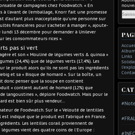
ponsable de campagnes chez Foodwatch. « En
nouvea
es à l’avant de l’emballage, Knorr fait une promesse
Email
’est d’autant plus inacceptable qu’une personne sur
cultés financières pour s’acheter à manger », ajoute-
e lundi 13 décembre pour demander à Unilever
PAG
reur les consommateurs∙rices ».
Accuei
ts pas si vert
Album
tagère et son « Mouliné de légumes verts & quinoa »
Links
gumes (24,4%) que de légumes verts (17,4%). Les
Solida
l'expl
r le produit alors qu’ils ne sont pas les ingrédients
Conta
iebig et sa « Bisque de homard ». Sur la boîte, un
it donc penser que la soupe en contient
oduit « contient autant de homard (12%) que
CAT
 de langoustines », déplore Foodwatch. Mais pour le
ard est bien sûr plus vendeur…
#Note
mateur de Foodwatch. Sur le « Velouté de lentilles
 il est indiqué que le produit est fabriqué en France.
#FRA
grédients. Les lentilles corail proviennent de
s légumes vient des quatre coins de l’Europe :
#INFO