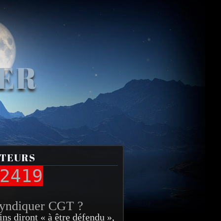
VER
ITEURS
2419
syndiquer CGT ?
ins diront « à être défendu »,