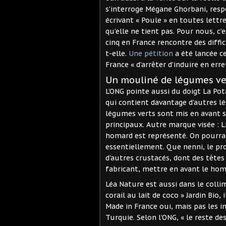
s’interroge Mégane Ghorbani, res
écrivant « Poule » en toutes lettr
qu’elle ne tient pas. Pour nous, c
cinq en France rencontre des diffi
t-elle.
Une pétition
a été lancée c
France « d’arrêter d’induire en er
Un mouliné de légumes ver
L’ONG pointe aussi du doigt La Po
qui contient davantage d’autres lé
légumes verts sont mis en avant su
principaux. Autre marque visée : L
homard est représenté. On pourra
essentiellement. Que nenni, le pr
d’autres crustacés, dont des têtes
fabricant, mettre en avant le hom
Léa Nature est aussi dans le colli
corail au lait de coco » Jardin Bio,
Made in France oui, mais pas les in
Turquie. Selon l’ONG, « le reste de