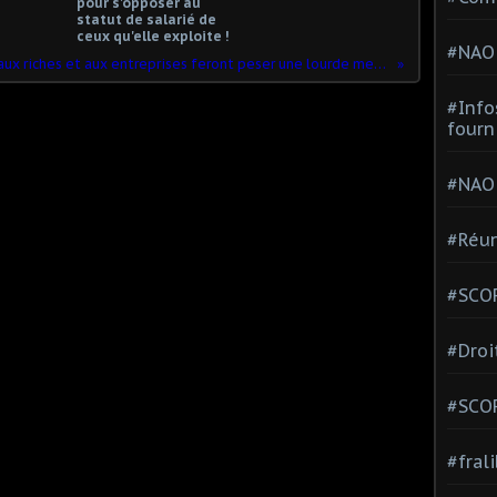
pour s'opposer au
statut de salarié de
ceux qu'elle exploite !
#NAO
En 2019, les cadeaux aux riches et aux entreprises feront peser une lourde menace sur le modèle social français
#Info
fourn
#NAO
#Réun
#SCOP
#Droi
#SCO
#fral