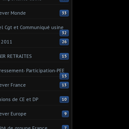
ever Monde
33
l Cgt et Communiqué usine
32
 2011
26
NIR RETRAITES
15
ressement- Participation-PEE
15
ever France
13
ions de CE et DP
10
ever Europe
9
té de groupe France
7