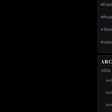
#Fral
#Proj
#Tél
#sala
ARC
2026
Ao
Juil
Jui