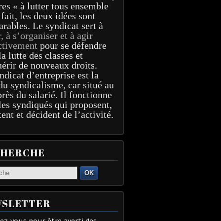
res « à lutter tous ensemble
 fait, les deux idées sont
arables. Le syndicat sert à
r, à s’organiser et à agir
ctivement
pour se défendre
la lutte des classes et
érir de nouveaux droits.
ndicat d’entreprise est la
du syndicalisme, car situé au
près du salarié. Il fonctionne
les syndiqués qui proposent,
tent et décident de l’activité.
CHERCHE
OK
SLETTER
z-vous pour être averti des