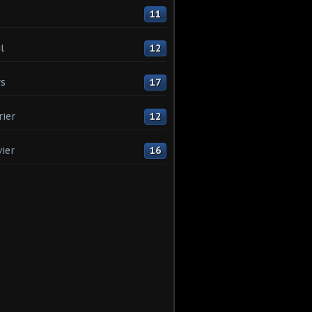
11
l
12
s
17
rier
12
vier
16