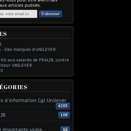
ux articles publiés.
ES
l
 - Des marques d'UNILEVER
rité aux salariés de FRALIB, contre
oiteur UNILEVER
ct
ÉGORIES
s d'information Cgt Unilever
6203
LIB
108
 importante usine
66