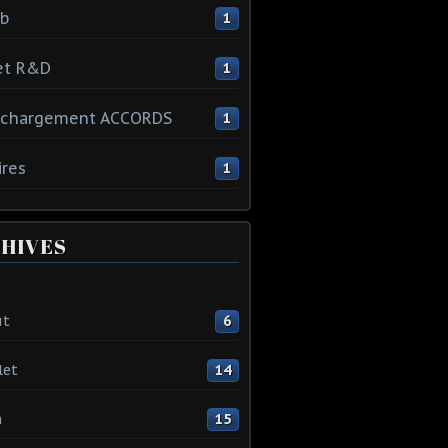
ib
1
et R&D
1
échargement ACCORDS
1
ires
1
HIVES
ût
6
let
14
n
15