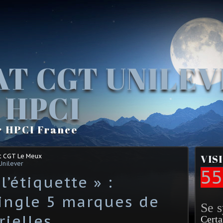
AT CGT UNILE
 HPCI
r HPCI France
t CGT Le Meux
VIS
Unilever
55
l’étiquette » :
ingle 5 marques de
Se 
rielles
Certa