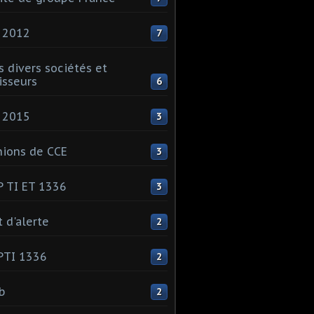
 2012
7
s divers sociétés et
isseurs
6
 2015
3
ions de CCE
3
 TI ET 1336
3
t d'alerte
2
PTI 1336
2
ib
2