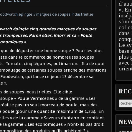
d’aut
». En
insép
s’uni
colle
dwatch épingle cinq grandes marques de soupes
dans 
s trompeuses. Parmi elles, Knorr et sa « Poule
conqu
économiques ».
Le sy
base 
x que de déguster une bonne soupe ? Pour les plus
plus 
 existe dans le commerce de nombreuses soupes
avec 
ts. Tomate, cinq légumes, potimarron… Il a de quoi
orien
l’emballage de certaines soupes affiche des mentions
Foodwatch, qui lance ce jeudi 13 décembre sa
e ».
RE
 de soupes industrielles. Elle cible
soupe « Poule Vermicelles » de la gamme « Les
réalité pas un seul morceau de poule, mais des
 de poule (pour une quantité maximum de 1,2%). En
elles » de la gamme « Saveurs d’Antan » en contient
NEW
e la gamme « Les économiques » n’ont-ils pas droit
 composition des produits qu’ils achètent ? »,
Abonne