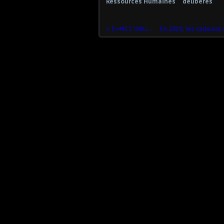
Ressources Humaines
délibérés
E=MC2 "délinquance