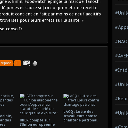
ogne ». Enfin, Foodwatch épingle la marque Tanoshi
ur légumes et sauce soja » qui promet une recette
#Unil
 produit contient en fait par moins de neuf additifs
troversés pour leurs effets sur la santé. »
#Appe
nse-conso.fr
#NAO
#AVE
Repost
0
#Inté
#Unil
#Réun
LACQ : Lutte des
#Unil
ociale,
travailleurs contre
ar des
UBER compte sur
chantage patronal
ues
l'Union européenne
#Comi