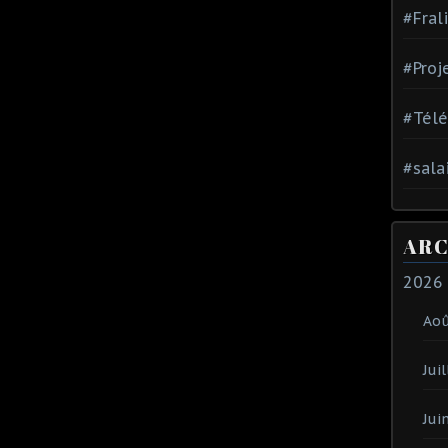
#Fral
#Proj
#Tél
#sala
ARC
2026
Ao
Juil
Jui