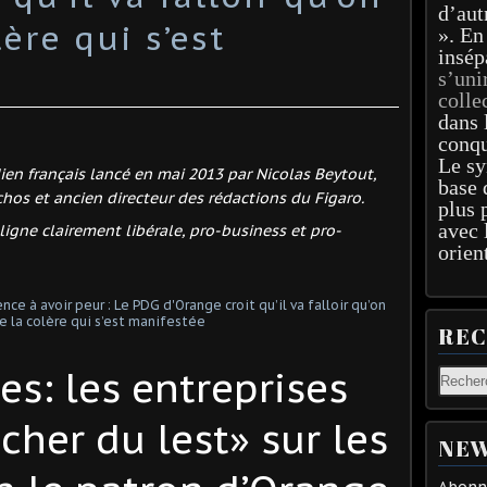
d’aut
ère qui s’est
». En
insép
s’uni
colle
dans 
conqu
Le sy
ien français lancé en mai 2013 par Nicolas Beytout,
base 
hos et ancien directeur des rédactions du Figaro.
plus 
avec 
igne clairement libérale, pro-business et pro-
orien
RE
es: les entreprises
cher du lest» sur les
NEW
Abonne