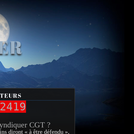
VER
ITEURS
2419
syndiquer CGT ?
ins diront « à être défendu »,