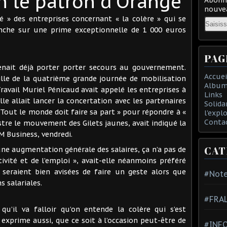
on le patron d’Orange
nouvea
é » des entreprises concernant « la colère » qui se
Email
nche sur une prime exceptionnelle de 1 000 euros
PAG
venait déjà porter porter secours au gouvernement.
Accuei
ille de la quatrième grande journée de mobilisation
Album
Travail Muriel Pénicaud avait appelé les entreprises à
Links
lle allait lancer la concertation avec les partenaires
Solida
 « Tout le monde doit faire sa part » pour répondre à «
l'expl
Conta
ustre le mouvement des Gilets jaunes, avait indiqué la
Business, vendredi.
CAT
une augmentation générale des salaires, ça n’a pas de
tivité et de l’emploi », avait-elle néanmoins préféré
es seraient bien avisées de faire un geste alors que
#Note
s salariales.
#FRA
 qu’il va falloir qu’on entende la colère qui s’est
 exprime aussi, que ce soit à l’occasion peut-être de
#INFO