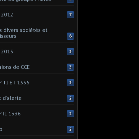
 2012
7
s divers sociétés et
isseurs
6
 2015
3
ions de CCE
3
 TI ET 1336
3
t d'alerte
2
PTI 1336
2
ib
2