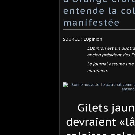
entende la col
manifestée
SOURCE : L'Opinion
L'Opinion est un quotid
ancien président des Éc
Le journal assume une l
européen.
Gilets jaun
devraient «lâ