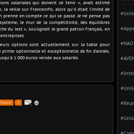
ions salariales qui doivent se tenir », avait estimé
la veille sur Franceinfo, alors qu’il était l’invité de
#Unil
u’on prenne en compte ce qui se passe. Je ne pense pas
ystème, le mur de la compétitivité, des équilibres
#Appe
lâche du lest », soulignait le grand patron français, en
 entreprises.
#NAO
eurs options sont actuellement sur la table pour
 prime optionnelle et exceptionnelle de fin d’année,
jusqu’à 1 000 euros versée aux salariés.
#AVE
#Inté
#Unil
#Réun
Repost
0
#Unil
#Comi