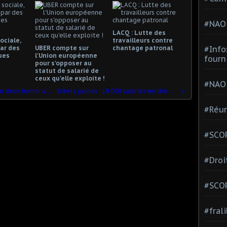
#NAO
LACQ : Lutte des
ociale,
travailleurs contre
ar des
UBER compte sur
chantage patronal
#Info
ues
l'Union européenne
fourn
pour s'opposer au
statut de salarié de
ceux qu'elle exploite !
#NAO
Gérald Darmanin atomisé en direct par deux humoristes de France Inter
Gilets jaunes : 19.000 salariés en chômage technique
#Réun
#SCOP
#Droi
#SCO
#fral