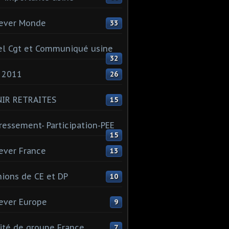
ever Monde
33
l Cgt et Communiqué usine
32
 2011
26
NIR RETRAITES
15
ressement- Participation-PEE
15
ever France
13
ions de CE et DP
10
ever Europe
9
té de groupe France
7