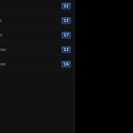
11
l
12
s
17
rier
12
vier
16