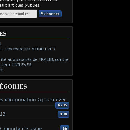
ux articles publiés.
ES
l
 - Des marques d'UNILEVER
rité aux salariés de FRALIB, contre
oiteur UNILEVER
ct
ÉGORIES
s d'information Cgt Unilever
6203
LIB
108
 importante usine
66