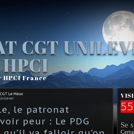
AT CGT UNILE
 HPCI
r HPCI France
 CGT Le Meux
VIS
Unilever
55
e, le patronat
oir peur : Le PDG
Se 
 qu’il va falloir qu’on
Certa