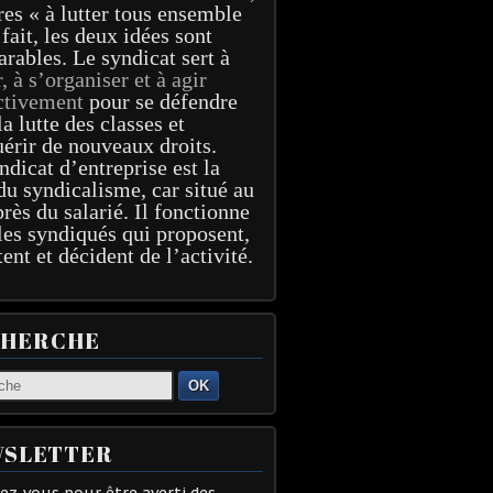
res « à lutter tous ensemble
 fait, les deux idées sont
arables. Le syndicat sert à
r, à s’organiser et à agir
ctivement
pour se défendre
la lutte des classes et
érir de nouveaux droits.
ndicat d’entreprise est la
du syndicalisme, car situé au
près du salarié. Il fonctionne
les syndiqués qui proposent,
tent et décident de l’activité.
CHERCHE
OK
SLETTER
z-vous pour être averti des