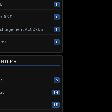
ib
1
et R&D
1
échargement ACCORDS
1
ires
1
HIVES
ût
6
let
14
n
15