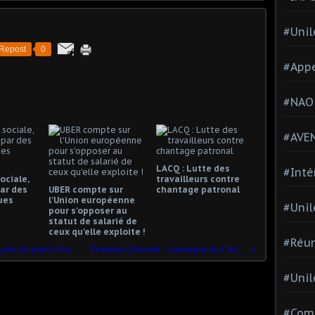
#Unil
Repost
0
#Appe
#NAO
#AVE
LACQ : Lutte des
#Inté
ociale,
travailleurs contre
ar des
UBER compte sur
chantage patronal
ues
l'Union européenne
#Unil
pour s'opposer au
statut de salarié de
ceux qu'elle exploite !
#Réun
Le RIC ? CHICHE : une exigence qui heurte de plein fouet la monarchie présidentielle !
Étienne Chouard - L'arnaque de l'impôt sur le revenu.mp4
#Unil
#Comi