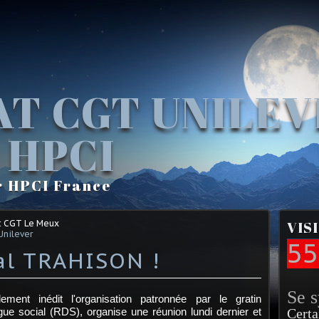
AT CGT UNILE
 HPCI
r HPCI France
t CGT Le Meux
VIS
Unilever
55
al TRAHISON !
Se 
ment inédit l'organisation patronnée par le gratin
gue social (RDS), organise une réunion lundi dernier et
Certa