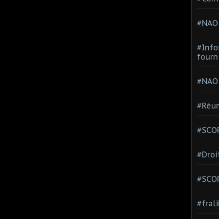
#NAO
#Info
fourn
#NAO
#Réun
#SCOP
#Droi
#SCO
#fral