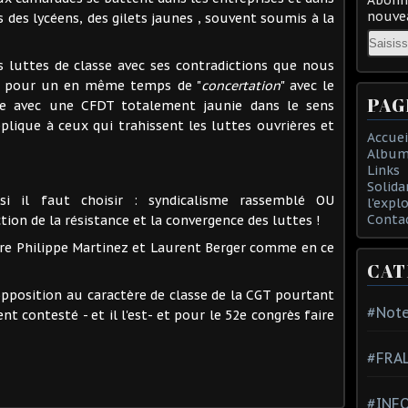
nouvea
s des lycéens, des gilets jaunes , souvent soumis à la
Email
 luttes de classe avec ses contradictions que nous
ace pour un en même temps de "
concertation
" avec le
PAG
nce avec une CFDT totalement jaunie dans le sens
pplique à ceux qui trahissent les luttes ouvrières et
Accuei
Album
Links
Solida
ssi il faut choisir : syndicalisme rassemblé OU
l'expl
Conta
ion de la résistance et la convergence des luttes !
re Philippe Martinez et Laurent Berger comme en ce
CAT
pposition au caractère de classe de la CGT pourtant
#Note
t contesté - et il l'est- et pour le 52e congrès faire
#FRA
#INFO