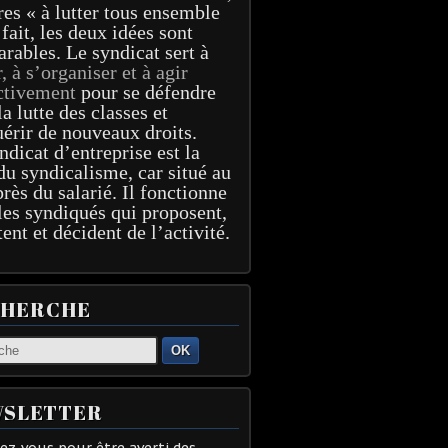
res « à lutter tous ensemble
 fait, les deux idées sont
arables. Le syndicat sert à
r, à s’organiser et à agir
ctivement
pour se défendre
la lutte des classes et
érir de nouveaux droits.
ndicat d’entreprise est la
du syndicalisme, car situé au
près du salarié. Il fonctionne
les syndiqués qui proposent,
tent et décident de l’activité.
CHERCHE
OK
SLETTER
z-vous pour être averti des