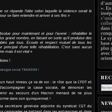
d’aut
». En
 se répande l’idée selon laquelle la violence serait le
insép
pour se faire entendre et arriver à ses fins
»
s’uni
colle
dans 
conqu
olue pour maintenant et pour l’avenir : réhabiliter le
Le sy
lus grand nombre, en faisant en sorte qu’il produise des
tables par tous. Ecoute et respect mutuel de tous les
base 
r principal d’une telle réhabilitation. C’est sans aucun
plus 
ne mais il est vital
»
avec 
orien
istes !
RE
un haut niveau ça va de soi : le rôle que la CFDT et
d'accompagner la casse sociale, de dénoncer les
nir au secours d'un Macron menacé de ne plus
forme dans son quinquennat !
NEW
la secrétaire générale adjointe du syndicat CGT du
x camarades se battent dans les entreprises et dans
Abonne