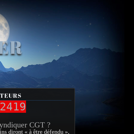
VER
ITEURS
2419
syndiquer CGT ?
ins diront « à être défendu »,