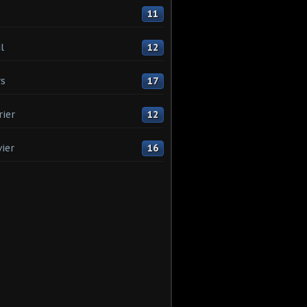
11
l
12
s
17
rier
12
vier
16