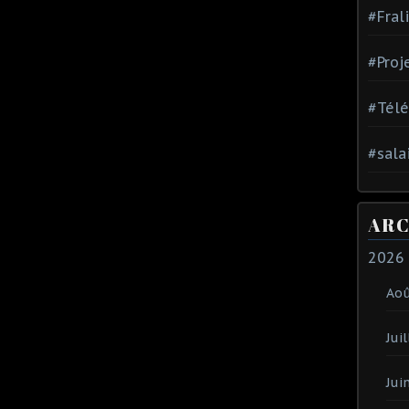
#Fral
#Proj
#Tél
#sala
ARC
2026
Ao
Juil
Jui