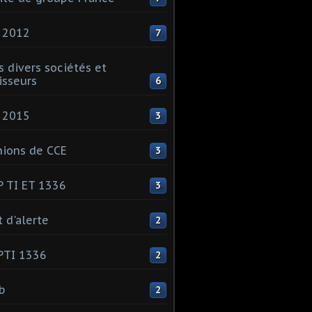
 2012
7
s divers sociétés et
isseurs
6
 2015
3
ions de CCE
3
 TI ET 1336
3
t d'alerte
2
PTI 1336
2
ib
2