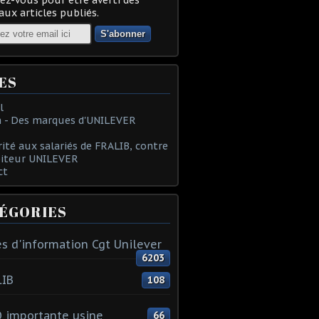
ux articles publiés.
ES
l
 - Des marques d'UNILEVER
rité aux salariés de FRALIB, contre
oiteur UNILEVER
ct
ÉGORIES
s d'information Cgt Unilever
6203
LIB
108
 importante usine
66