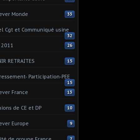
ever Monde
33
l Cgt et Communiqué usine
32
 2011
26
NIR RETRAITES
15
ressement- Participation-PEE
15
ever France
13
ions de CE et DP
10
ever Europe
9
té de groupe France
7