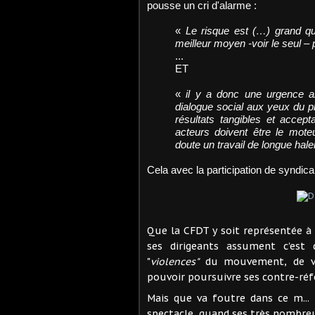
pousse un cri d'alarme :
«
Le risque est (…) grand que
meilleur moyen -voir le seul – 
...
ET
«
il y a donc une urgence abs
dialogue social aux yeux du p
résultats tangibles et accep
acteurs doivent être le moteu
doute un travail de longue halei
Cela avec la participation de syndical
Que la CFDT y soit représentée à 
ses dirigeants assument c'est 
"
violences"
du mouvement, de ve
pouvoir poursuivre ses contre-ré
Mais que va foutre dans ce m... 
spectacle quand ses très nombreu