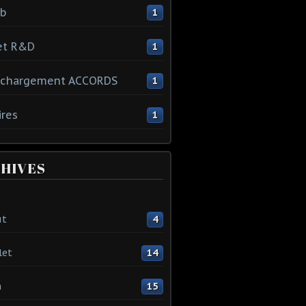
ib
1
et R&D
1
échargement ACCORDS
1
ires
1
HIVES
ût
4
let
14
n
15