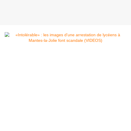
Lycéens interpellés à Mantes-la-Jolie.
RT
France
Agenouillés mains derrière la tête, en rang :
l'arrestation filmée de dizaines de lycéens à Mantes-la-
Jolie a déclenché un tollé sur la toile, certains
politiques jugeant la scène «insoutenable». La journée
de mobilisation a été émaillée d'incidents.
Mains derrière la tête, collés au mur pour certains, en rang
et entouré de nombreux policiers : des dizaines de lycéens