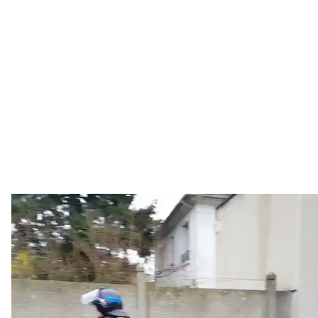
ont été arrêtés à Mantes-la-Jolie ce 6 décembre, jour
d'une
mobilisation étudiante émaillée de violents incidents
en France
. Les images de cette interpellation pour
«participation à un attroupement armé» ont rapidement fait
le tour des réseaux sociaux, cumulant des centaines de
milliers de vues.
Plusieurs commentateurs se sont dit choqués par la scène,
estimant notamment, à l'instar de l'ex-insoumis Djordje
Kuzmanovic : «Les 145 lycéens arrêtés de Mantes-la-Jolie
sont traités comme s'ils allaient être exécutés. Macron pète
les plombs !»
Les 145 lycéens arrêtés de Mantes-la-Jolie sont
traités comme s'ils allaient être exécutés