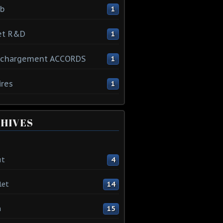
ib
1
et R&D
1
échargement ACCORDS
1
ires
1
HIVES
ût
4
let
14
n
15