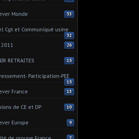
ever Monde
33
l Cgt et Communiqué usine
32
 2011
26
NIR RETRAITES
15
ressement- Participation-PEE
15
ever France
13
ions de CE et DP
10
ever Europe
9
té de groupe France
7