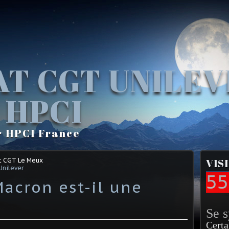
AT CGT UNILE
 HPCI
r HPCI France
t CGT Le Meux
VIS
Unilever
55
Macron est-il une
Se 
Certa