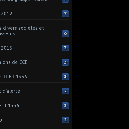
 2012
7
s divers sociétés et
isseurs
6
 2015
3
ions de CCE
3
 TI ET 1336
3
t d'alerte
2
PTI 1336
2
ib
2