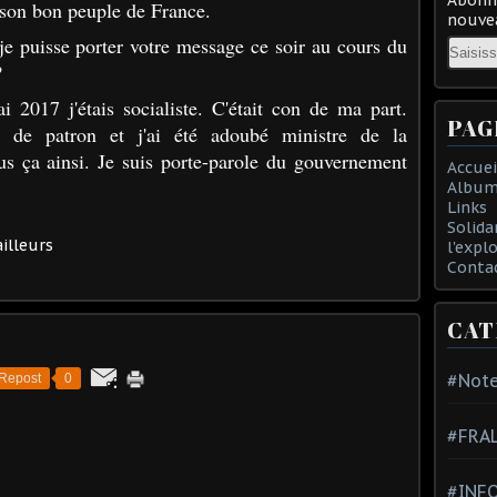
on bon peuple de France.
nouvea
e puisse porter votre message ce soir au cours du
Email
?
2017 j'étais socialiste. C'était con de ma part.
PAG
 de patron et j'ai été adoubé ministre de la
us ça ainsi. Je suis porte-parole du gouvernement
Accuei
Album
Links
Solida
illeurs
l'expl
Conta
CAT
#Note
Repost
0
#FRA
#INFO