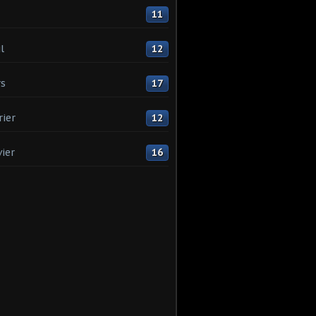
11
l
12
s
17
rier
12
vier
16