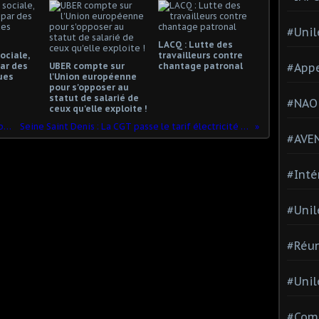
#Unil
LACQ : Lutte des
ociale,
travailleurs contre
ar des
UBER compte sur
chantage patronal
#Appe
ues
l'Union européenne
pour s'opposer au
statut de salarié de
#NAO
ceux qu'elle exploite !
Le gouvernement des riches et du Capital: les petites lignes SNCF ne fermeront pas
Seine Saint Denis : La CGT passe le tarif électricité de 190.000 habitants en heures de nuit pour le 24 décembre !
#AVE
#Inté
#Unil
#Réun
#Unil
#Comi