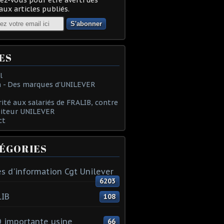
ux articles publiés.
ES
l
 - Des marques d'UNILEVER
rité aux salariés de FRALIB, contre
oiteur UNILEVER
ct
ÉGORIES
s d'information Cgt Unilever
6203
LIB
108
 importante usine
66