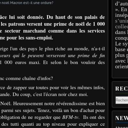
d’aut
». En
insép
âce lui soit donnée. Du haut de son palais de
s’uni
s les patrons versent une prime de noël de 1 000
colle
 le secteur marchand comme dans les services
dans 
mme pour les sans-emploi.
conqu
Le sy
irige l'un des pays le plus riche au monde, n'a-t-il
base 
yeurs qui le peuvent verseront une prime de fin
plus 
avec 
 000 euros maxi. Et selon le bon vouloir des
orien
onc comme chaîne d'infos?
orce de zapper sur toutes pour voir les mêmes infos,
RE
ande. Du coup, c'est l'écran noir chez moi.
de Noël. Heureusement notre révérendissime est bien
 parmi ses sujets. Tenez, voilà un bon d'achat pour
 obligation de ne regarder que
BFM-tv
. Ils ont des
NEW
t des tutti quanti au top niveau pour expliquer ce
Abonne