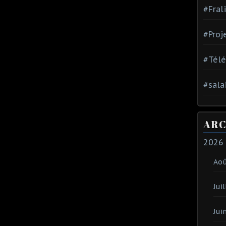
#Fral
#Proj
#Tél
#sala
ARC
2026
Ao
Juil
Jui