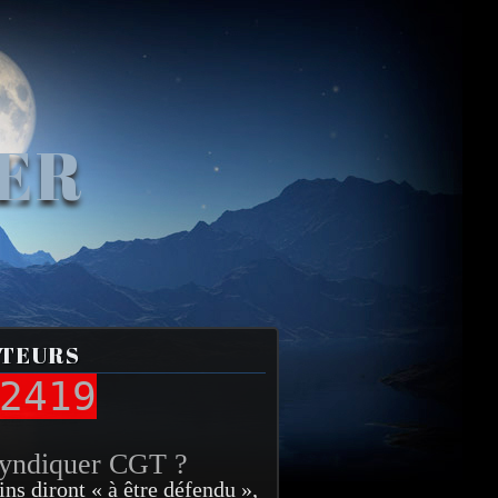
VER
ITEURS
2419
syndiquer CGT ?
ins diront « à être défendu »,