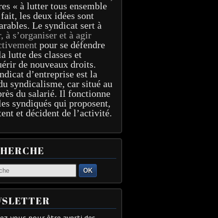
res « à lutter tous ensemble
 fait, les deux idées sont
arables. Le syndicat sert à
r, à s’organiser et à agir
ctivement
pour se défendre
la lutte des classes et
érir de nouveaux droits.
ndicat d’entreprise est la
du syndicalisme, car situé au
près du salarié. Il fonctionne
les syndiqués qui proposent,
tent et décident de l’activité.
CHERCHE
OK
SLETTER
z-vous pour être averti des