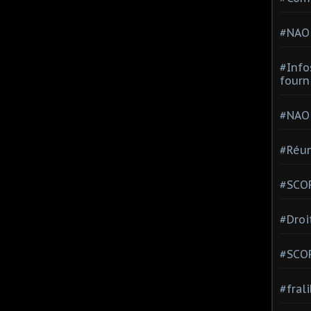
#NAO
#Info
fourn
#NAO
#Réun
#SCOP
#Droi
#SCO
#fral