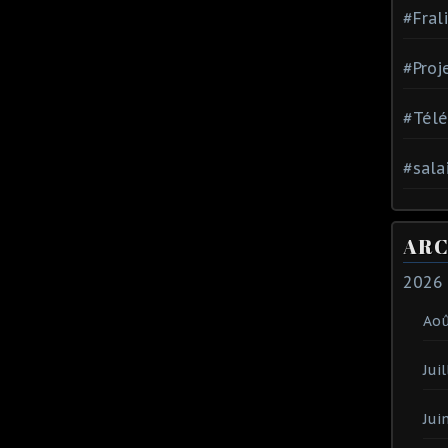
#Fral
#Proj
#Tél
#sala
ARC
2026
Ao
Juil
Jui