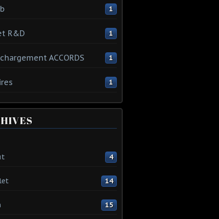
ib
1
et R&D
1
échargement ACCORDS
1
ires
1
HIVES
ût
4
let
14
n
15