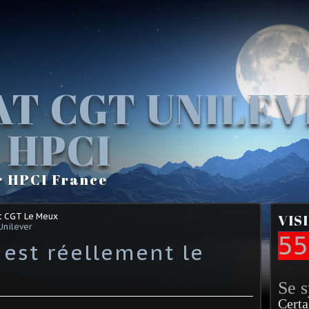
AT CGT UNILE
 HPCI
r HPCI France
t CGT Le Meux
VIS
Unilever
55
 est réellement le
Se 
Certa