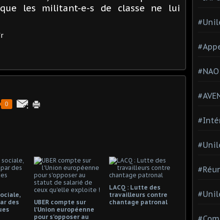
e que les militant-e-s de classe ne lui
#Unil
r
#Appe
#NAO
#AVE
0
#Inté
#Unil
#Réun
LACQ : Lutte des
#Unil
ociale,
travailleurs contre
ar des
UBER compte sur
chantage patronal
ues
l'Union européenne
pour s'opposer au
#Comi