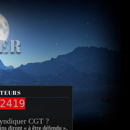
VER
ITEURS
2419
syndiquer CGT ?
ins diront « à être défendu »,