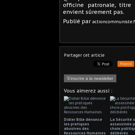
officine patronale, titr
envient sûrement pas.
Publié par
actioncommuniste.f
Partager cet article
Repost
S'inscrire à la newsletter
Vous aimerez aussi :
Didier Bille dénonce
La Sécurité s
les pratiques
assassinée p
abusives des
choix politiq
Ressources Humaines
délibérés