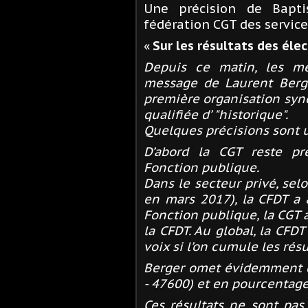
Une précision de Bapt
fédération
CGT
des service
«
Sur les résultats des éle
Depuis ce matin, les mé
message de Laurent Berg
première organisation synd
qualifiée d’ "historique".
Quelques précisions sont u
D’abord la
CGT
reste pre
Fonction publique.
Dans le secteur privé, sel
en mars 2017), la
CFDT
a 
Fonction publique, la
CGT
a
la
CFDT
. Au global, la
CFDT
voix si l’on cumule les résu
Berger omet évidemment d
- 47600) et en pourcentage
Ces résultats ne sont pa