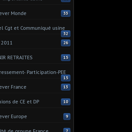
ever Monde
33
l Cgt et Communiqué usine
32
 2011
26
NIR RETRAITES
15
ressement- Participation-PEE
15
ever France
13
ions de CE et DP
10
ever Europe
9
té de groupe France
7