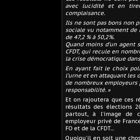
avec lucidité et en tire
complaisance.
Ils ne sont pas bons non p
sociale vu notamment de l
de 47,2
% à 50,2%.
Quand moins d’un agent su
CFDT
, qui recule en nombre
la crise démocratique dans
En ayant fait le choix pol
l’urne et en attaquant les
de nombreux employeurs p
responsabilité.
»
Et on rajoutera que ces 
résultats des élections 
partout, à l’image de 
employeur privé de France
FO
et de la
CFDT
...
Quoiqu’il en soit une chos