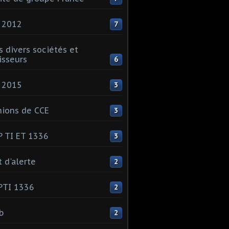
 2012
7
s divers sociétés et
isseurs
6
 2015
3
ions de CCE
3
 TI ET 1336
3
t d'alerte
2
PTI 1336
2
ib
2