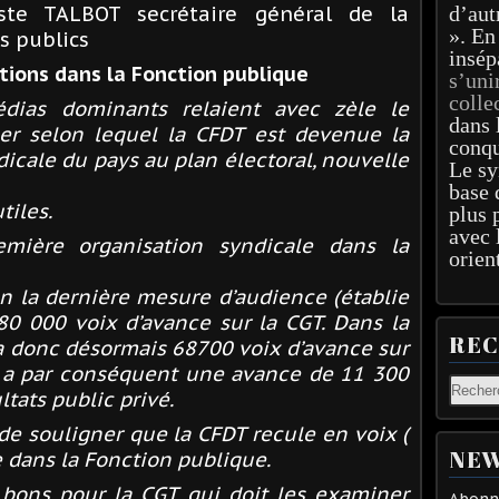
iste
TALBOT
secrétaire général de la
d’aut
». En
s publics
insép
ctions dans la Fonction publique
s’uni
colle
dias dominants relaient avec zèle le
dans 
er selon lequel la
CFDT
est devenue la
conqu
icale du pays au plan électoral, nouvelle
Le sy
base 
tiles.
plus 
avec 
mière organisation syndicale dans la
orien
on la dernière mesure d’audience (établie
80 000 voix d’avance sur la
CGT
. Dans la
RE
 donc désormais 68700 voix d’avance sur
a par conséquent une avance de 11 300
ltats public privé.
e souligner que la
CFDT
recule en voix (
NEW
 dans la Fonction publique.
s bons pour la
CGT
qui doit les examiner
Abonne