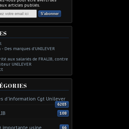
ux articles publiés.
ES
l
 - Des marques d'UNILEVER
rité aux salariés de FRALIB, contre
oiteur UNILEVER
ct
ÉGORIES
s d'information Cgt Unilever
6203
LIB
108
 importante usine
66