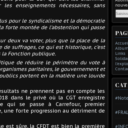
r les enseignements nécessaires, sans
nouvea
Email
lus pour le syndicalisme et la démocratie
a forte montée de l’abstention qui passe
PAG
r deux va voter, plus que la place de la
Accuei
 de suffrages, ce qui est historique, c’est
Album
 la Fonction publique.
Links
Solida
itique de réduire le périmètre du vote à
l'expl
 organismes paritaires, le gouvernement et
Conta
ublics portent en la matière une lourde
CAT
résultats ne prennent pas en compte les
2018 dans le privé où la
CGT
enregistre
#Note
ce qui se passe à Carrefour, premier
, une forte progression au détriment de
#FRA
e est sûre, la
CFDT
est bien la première
#INFO