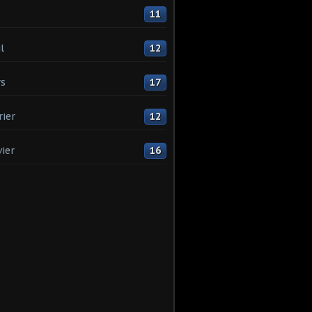
11
l
12
s
17
rier
12
vier
16