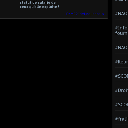
statut de salarié de
ceux qu'elle exploite !
#NAO
E=MC2 "délinquance
#Info
fourn
#NAO
#Réun
#SCOP
#Droi
#SCO
#fral