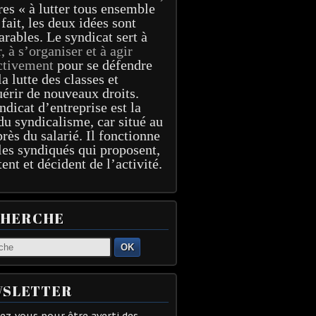
res « à lutter tous ensemble
 fait, les deux idées sont
arables. Le syndicat sert à
r, à s’organiser et à agir
ctivement
pour se défendre
la lutte des classes et
érir de nouveaux droits.
ndicat d’entreprise est la
du syndicalisme, car situé au
près du salarié. Il fonctionne
les syndiqués qui proposent,
tent et décident de l’activité.
CHERCHE
OK
SLETTER
z-vous pour être averti des