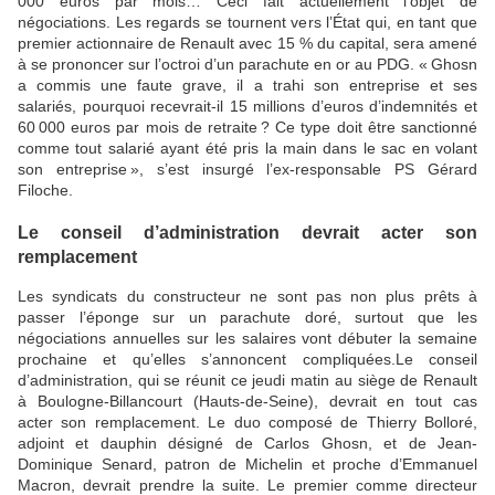
000 euros par mois… Ceci fait actuellement l’objet de
négociations. Les regards se tournent vers l’État qui, en tant que
premier actionnaire de Renault avec 15 % du capital, sera amené
à se prononcer sur l’octroi d’un parachute en or au PDG. « Ghosn
a commis une faute grave, il a trahi son entreprise et ses
salariés, pourquoi recevrait-il 15 millions d’euros d’indemnités et
60 000 euros par mois de retraite ? Ce type doit être sanctionné
comme tout salarié ayant été pris la main dans le sac en volant
son entreprise », s’est insurgé l’ex-responsable PS Gérard
Filoche.
Le conseil d’administration devrait acter son
remplacement
Les syndicats du constructeur ne sont pas non plus prêts à
passer l’éponge sur un parachute doré, surtout que les
négociations annuelles sur les salaires vont débuter la semaine
prochaine et qu’elles s’annoncent compliquées.Le conseil
d’administration, qui se réunit ce jeudi matin au siège de Renault
à Boulogne-Billancourt (Hauts-de-Seine), devrait en tout cas
acter son remplacement. Le duo composé de Thierry Bolloré,
adjoint et dauphin désigné de Carlos Ghosn, et de Jean-
Dominique Senard, patron de Michelin et proche d’Emmanuel
Macron, devrait prendre la suite. Le premier comme directeur