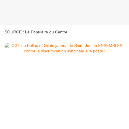
SOURCE : Le Populaire du Centre
Depuis lundi 21 janvier au matin, le syndicat de La
Poste Fapt Nord, l'union locale CGT Bellac et les
Gilets jaunes de Saint-Junien occupent l'entrée du
centre de tri de Bellac pour dénoncer la «
discrimination syndicale » d'un collègue en CDD.
La distribution du courrier a été perturbée au centre
de tri de Bellac, lundi 21 janvier au matin, par
l'occupation des membres du syndicat de La Poste
Fapt Nord qui empêchaient l'entrée des camions sur
le site, avec le concours de l'union locale CGT de
Bellac et des Gilets jaunes de Saint-Junien.