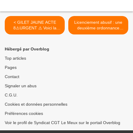
< GILET JAUNE ACTE
Licenciement abusif : une
8⚠️URGENT ⚠️ Voici la
deuxième ordonnance
vidéo de Christophe
phare de Macron invalidée
Dettinger, avant de se
par un tribunal ! >
rendre ce matin
Hébergé par Overblog
Top articles
Pages
Contact
Signaler un abus
C.G.U.
Cookies et données personnelles
Préférences cookies
Voir le profil de Syndicat CGT Le Meux sur le portail Overblog