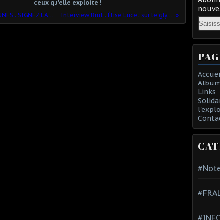
ceux qu'elle exploite !
nouvea
EXIGEONS L'AMNISTIE DES GILETS JAUNES : SIGNEZ LA PETITION !
Interview Brut : Élise Lucet sur le glyphosate
Email
PAG
Accuei
Album
Links
Solida
l'expl
Conta
CAT
#Note
#FRA
#INFO