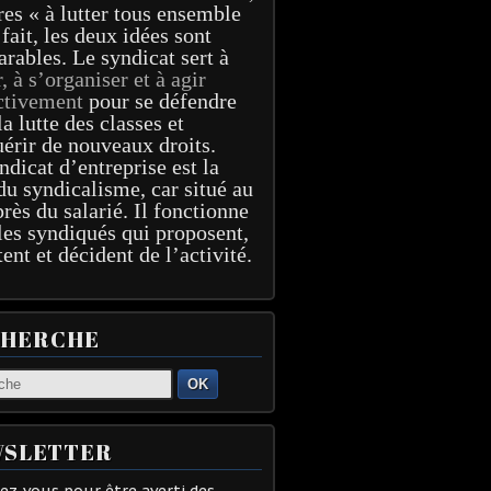
res « à lutter tous ensemble
 fait, les deux idées sont
arables. Le syndicat sert à
r, à s’organiser et à agir
ctivement
pour se défendre
la lutte des classes et
érir de nouveaux droits.
ndicat d’entreprise est la
du syndicalisme, car situé au
près du salarié. Il fonctionne
les syndiqués qui proposent,
tent et décident de l’activité.
CHERCHE
OK
SLETTER
z-vous pour être averti des