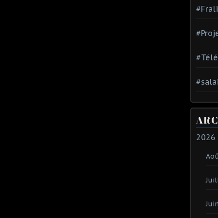
#Fral
#Proj
#Tél
#sala
ARC
2026
Ao
Juil
Jui