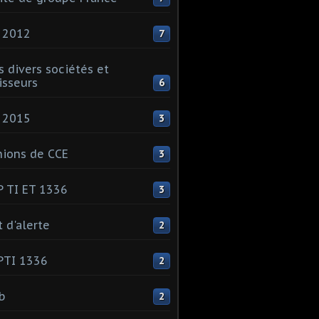
 2012
7
s divers sociétés et
isseurs
6
 2015
3
ions de CCE
3
 TI ET 1336
3
t d'alerte
2
PTI 1336
2
ib
2