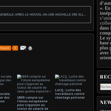
d’aut
». En
insép
CIRCULAIRE-GENERALE-APRES-LE-NOUVEL-AN-UNE-NOUVELLE-ERE-ELLE-DEMARRE-LE-5-FEVRIER-22-01-2019
s’uni
colle
dans 
conqu
Le sy
base 
plus 
Repost
0
avec 
orien
RE
LACQ : Lutte des
ociale,
travailleurs contre
ar des
UBER compte sur
chantage patronal
NEW
ues
l'Union européenne
pour s'opposer au
statut de salarié de
Abonne