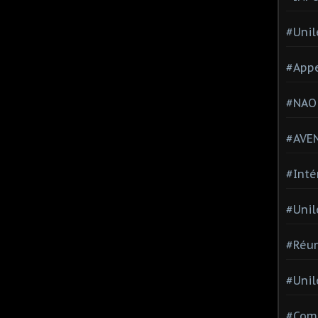
#Unil
#Appe
#NAO
#AVE
#Inté
#Unil
#Réun
#Unil
#Comi