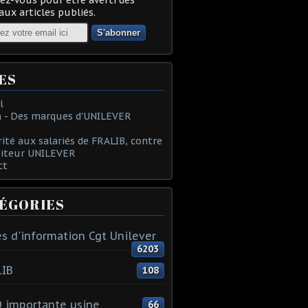
ux articles publiés.
ES
l
 - Des marques d'UNILEVER
rité aux salariés de FRALIB, contre
oiteur UNILEVER
ct
ÉGORIES
s d'information Cgt Unilever
6203
LIB
108
 importante usine
66