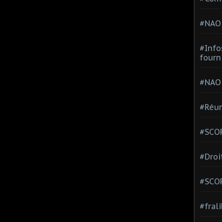
#NAO
#Info
fourn
#NAO
#Réun
#SCOP
#Droi
#SCO
#fral