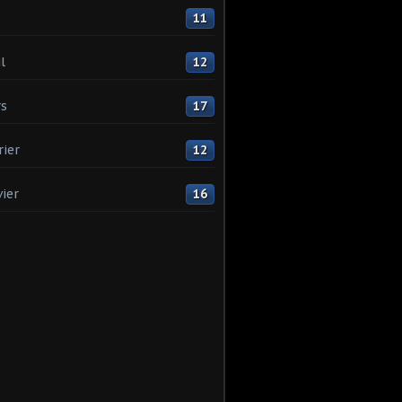
11
l
12
s
17
rier
12
vier
16