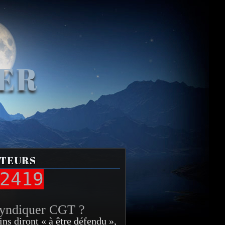
VER
ITEURS
2419
syndiquer CGT ?
ins diront « à être défendu »,