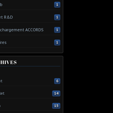
ib
1
et R&D
1
échargement ACCORDS
1
ires
1
HIVES
ût
6
let
14
n
15