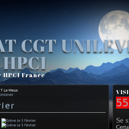
AT CGT UNILE
 HPCI
r HPCI France
GT Le Meux
VIS
Unilever
55
rier
Se 
Certa