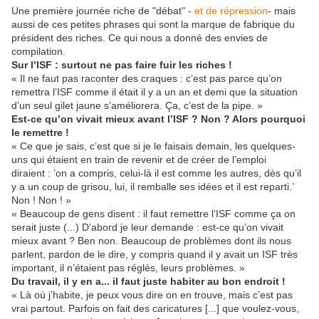
Une première journée riche de "débat" -
et de répression
- mais
aussi de ces petites phrases qui sont la marque de fabrique du
président des riches. Ce qui nous a donné des envies de
compilation.
Sur l’ISF : surtout ne pas faire fuir les riches !
« Il ne faut pas raconter des craques : c’est pas parce qu’on
remettra l’ISF comme il était il y a un an et demi que la situation
d’un seul gilet jaune s’améliorera. Ça, c’est de la pipe. »
Est-ce qu’on vivait mieux avant l’ISF ? Non ? Alors pourquoi
le remettre !
« Ce que je sais, c’est que si je le faisais demain, les quelques-
uns qui étaient en train de revenir et de créer de l’emploi
diraient : ’on a compris, celui-là il est comme les autres, dès qu’il
y a un coup de grisou, lui, il remballe ses idées et il est reparti.’
Non ! Non ! »
« Beaucoup de gens disent : il faut remettre l’ISF comme ça on
serait juste (...) D’abord je leur demande : est-ce qu’on vivait
mieux avant ? Ben non. Beaucoup de problèmes dont ils nous
parlent, pardon de le dire, y compris quand il y avait un ISF très
important, il n’étaient pas réglés, leurs problèmes. »
Du travail, il y en a... il faut juste habiter au bon endroit !
« Là où j’habite, je peux vous dire on en trouve, mais c’est pas
vrai partout. Parfois on fait des caricatures [...] que voulez-vous,