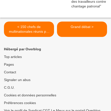
< 150 chefs de
Grand débat >
multinationales réunis par
Macron : TOUS à
VERSAILLES le 21 janvier
Hébergé par Overblog
Top articles
Pages
Contact
Signaler un abus
C.G.U.
Cookies et données personnelles
Préférences cookies
Voir le profil de Syndicat CGT Le Meux sur le portail Overblog