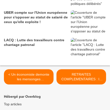
UBER compte sur l'Union européenne
pour s'opposer au statut de salarié de
ceux qu'elle exploite !
LACQ : Lutte des travailleurs contre
chantage patronal
< Un économiste demonte
RETRAITES
les mensonges
COMPLEMENTAIRES : la
d'Emmanuel Macron sur
CFDT prise au piège de sa
l'ISF.
frénésie de partenariat avec
le MEDEF ! >
Hébergé par Overblog
Top articles