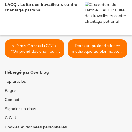
LACQ : Lutte des travailleurs contre
chantage patronal
< Denis Gravouil (CGT):
Dans un profond silence
"On prend des chômeurs
médiatique au plan national
pour des fraudeurs (...)
les travailleurs mènent de
Mais la triche, c'est 0,4%"
puissantes lutes : l'exemple
de la centrale de
Hébergé par Overblog
CORDEMAIS >
Top articles
Pages
Contact
Signaler un abus
C.G.U.
Cookies et données personnelles