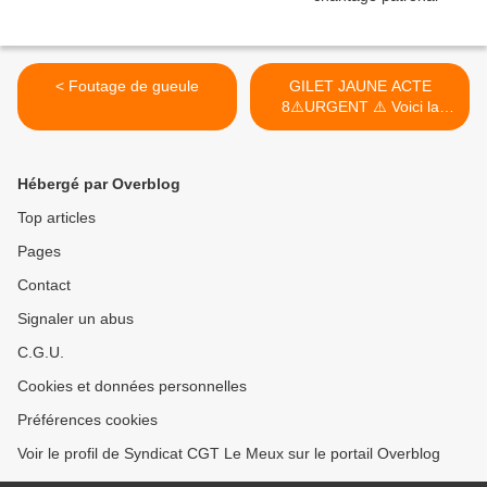
< Foutage de gueule
GILET JAUNE ACTE
8⚠️URGENT ⚠️ Voici la
vidéo de Christophe
Dettinger, avant de se
rendre ce matin >
Hébergé par Overblog
Top articles
Pages
Contact
Signaler un abus
C.G.U.
Cookies et données personnelles
Préférences cookies
Voir le profil de Syndicat CGT Le Meux sur le portail Overblog