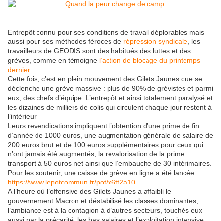
Entrepôt connu pour ses conditions de travail déplorables mais
aussi pour ses méthodes féroces de
répression syndicale
, les
travailleurs de GEODIS sont des habitués des luttes et des
grèves, comme en témoigne
l’action de blocage du printemps
dernier
.
Cette fois, c’est en plein mouvement des Gilets Jaunes que se
déclenche une grève massive : plus de 90% de grévistes et parmi
eux, des chefs d’équipe. L’entrepôt et ainsi totalement paralysé et
les dizaines de milliers de colis qui circulent chaque jour restent à
l’intérieur.
Leurs revendications impliquent l’obtention d’une prime de fin
d’année de 1000 euros, une augmentation générale de salaire de
200 euros brut et de 100 euros supplémentaires pour ceux qui
n’ont jamais été augmentés, la revalorisation de la prime
transport à 50 euros net ainsi que l’embauche de 30 intérimaires.
Pour les soutenir, une caisse de grève en ligne a été lancée :
https://www.lepotcommun.fr/pot/x6tt2a10
.
A l’heure où l’offensive des Gilets Jaunes a affaibli le
gouvernement Macron et déstabilisé les classes dominantes,
l’ambiance est à la contagion à d’autres secteurs, touchés eux
aussi par la précarité, les bas salaires et l’exploitation intensive.