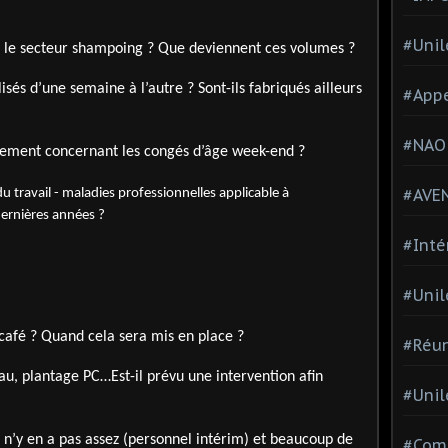
#Unil
r le secteur shampoing ? Que deviennent ces volumes ?
sés d’une semaine à l’autre ? Sont-ils fabriqués ailleurs
#Appe
#NAO
ngement concernant les congés d’âge week-end ?
#AVE
du travail - maladies professionnelles applicable à
 dernières années ?
#Inté
#Unil
 café ? Quand cela sera mis en place ?
#Réun
u, plantage PC…Est-il prévu une intervention afin
#Unil
l n’y en a pas assez (personnel intérim) et beaucoup de
#Comi