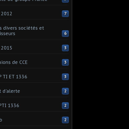
 2012
7
s divers sociétés et
isseurs
6
 2015
3
ions de CCE
3
 TI ET 1336
3
t d'alerte
2
PTI 1336
2
ib
2