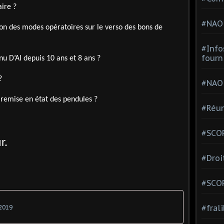
ire ?
#NAO
ion des modes opératoires sur le verso des bons de
#Info
fourn
u D’AI depuis 10 ans et 8 ans ?
?
#NAO
 remise en état des pendules ?
#Réun
#SCOP
r.
#Droi
#SCO
#fral
 2019