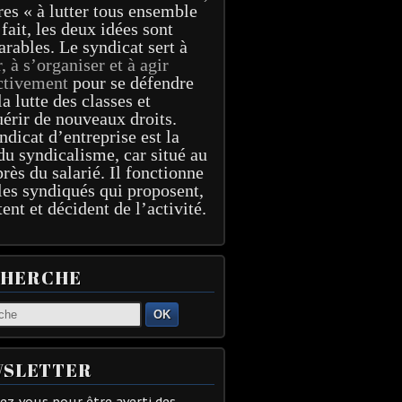
res « à lutter tous ensemble
 fait, les deux idées sont
arables. Le syndicat sert à
r, à s’organiser et à agir
ctivement
pour se défendre
la lutte des classes et
érir de nouveaux droits.
ndicat d’entreprise est la
du syndicalisme, car situé au
près du salarié. Il fonctionne
les syndiqués qui proposent,
tent et décident de l’activité.
CHERCHE
OK
SLETTER
z-vous pour être averti des