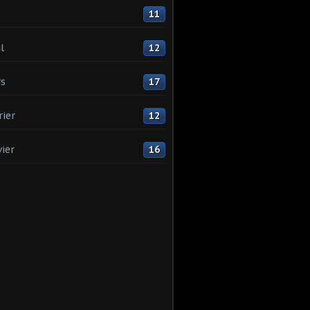
11
l
12
s
17
rier
12
vier
16