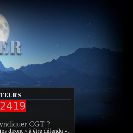
VER
ITEURS
2419
syndiquer CGT ?
ins diront « à être défendu »,