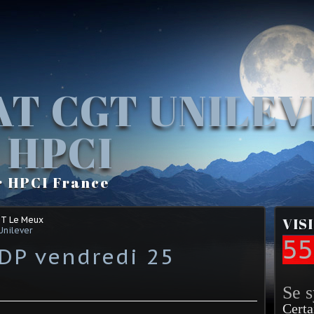
AT CGT UNILE
 HPCI
r HPCI France
GT Le Meux
VIS
Unilever
55
DP vendredi 25
Se 
Certa