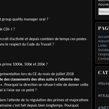
nouvea
Email
t group quality manager oral ?
PAG
 CDI- I ?
Accuei
rcroit d’activité et depuis combien de temps ces postes
Album
dans le respect du Code du Travail ?
Links
Solida
l'expl
Conta
a prime 1000€, 500€ et 200€ ?
CAT
résentation lors du CE du mois de juillet 2018
le des classements des sites suite à l’atteinte des
#Note
 ».
Pourquoi la direction se refuse-t-elle de donner cette
l à l’aise sur ce point ?
#FRA
ans l’attente de la régulation des primes et majorations
 semaine c’est fait depuis bien longtemps. Pourquoi
#INFO