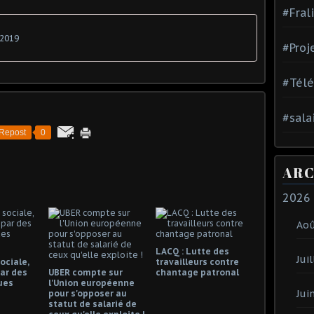
#Fral
 2019
#Proj
#Tél
#sala
Repost
0
ARC
2026
Ao
LACQ : Lutte des
Juil
ociale,
travailleurs contre
ar des
UBER compte sur
chantage patronal
ues
l'Union européenne
Jui
pour s'opposer au
statut de salarié de