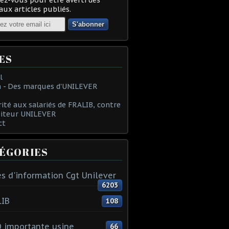
ux articles publiés.
ES
l
 - Des marques d'UNILEVER
rité aux salariés de FRALIB, contre
oiteur UNILEVER
ct
ÉGORIES
s d'information Cgt Unilever
6203
LIB
108
 importante usine
66