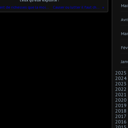
ceux qu'elle exploite !
Mai
En 2018, 26 personnes possèdent autant de richesses que la moitié la plus pauvre de l’humanité
Causer ou lutter il faut choisir son camp !
Avri
Mar
Fév
Jan
2025
2024
2023
2022
2021
2020
2019
2018
2017
2016
2015