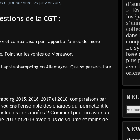
d’aut
». En
insép
uestions de la
CGT
:
s’uni
colle
dans 
conqu
et comparaison par rapport à l’année dernière
Le sy
base 
. Point sur les ventes de Monsavon.
plus 
avec 
t après-shampoing en Allemagne. Que se passe-t-il sur
orien
RE
hampoing 2015, 2016, 2017 et 2018, comparaisons par
’ensemble des charges qui permettent le
 voulons l
r toutes ces années ? Comment peut-on avoir un
re 2017 et 2018 avec plus de volume et moins de
NEW
Abonne