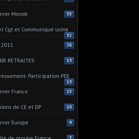
ever Monde
33
l Cgt et Communiqué usine
32
 2011
26
NIR RETRAITES
15
ressement- Participation-PEE
15
ever France
13
ions de CE et DP
10
ever Europe
9
té de groupe France
7