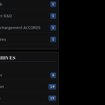
ib
1
et R&D
1
échargement ACCORDS
1
ires
1
HIVES
ût
6
let
14
n
15