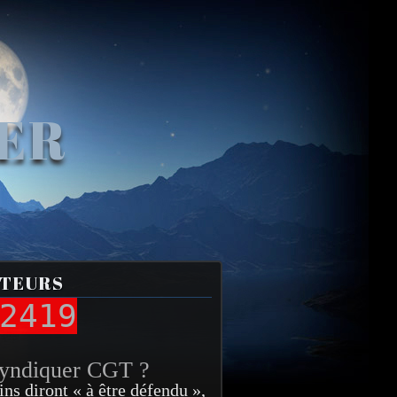
VER
ITEURS
2419
syndiquer CGT ?
ins diront « à être défendu »,