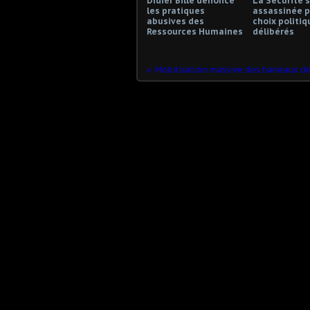
Didier Bille dénonce
La Sécurité s
les pratiques
assassinée p
abusives des
choix politiq
Ressources Humaines
délibérés
Mobilisation massive des barreaux d