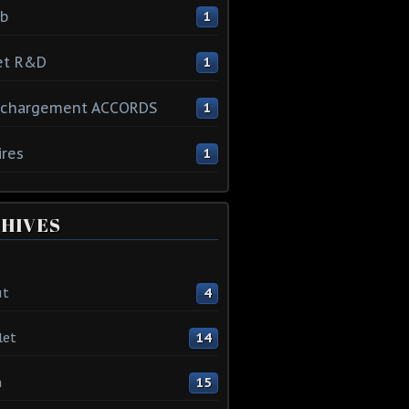
ib
1
et R&D
1
échargement ACCORDS
1
ires
1
HIVES
ût
4
let
14
n
15