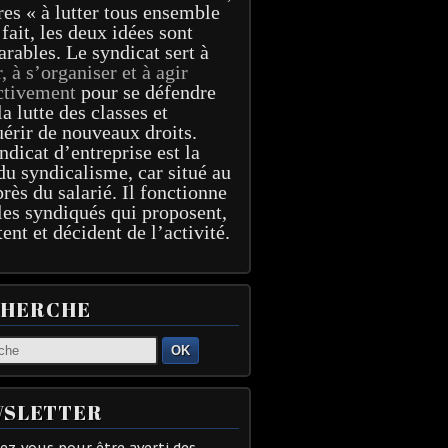
res « à lutter tous ensemble
 fait, les deux idées sont
arables. Le syndicat sert à
r, à s’organiser et à agir
ctivement
pour se défendre
la lutte des classes et
érir de nouveaux droits.
ndicat d’entreprise est la
du syndicalisme, car situé au
près du salarié. Il fonctionne
les syndiqués qui proposent,
tent et décident de l’activité.
CHERCHE
OK
SLETTER
z-vous pour être averti des