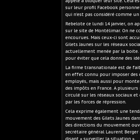
appelé à bloquer leur site. Cela es
sur leur profil Facebook personnel
qui n’est pas considéré comme un 
Rebelote ce lundi 14 janvier, on a
sur le site de Montélimar. On ne co
encourues. Mais ceux-ci sont acc
Gilets Jaunes sur les réseaux soci
actuellement menée par la boite. C
pour éviter que cela donne des idée
La firme transnationale est de fai
en effet connu pour imposer des co
employés, mais aussi pour monter de
des impôts en France. A plusieurs 
circulé sur les réseaux sociaux et
par les forces de répression.
Cela exprime également une tenda
mouvement des Gilets Jaunes dans 
des directions du mouvement ouvri
secrétaire général Laurent Berger d
disant « surveiller la situation ».