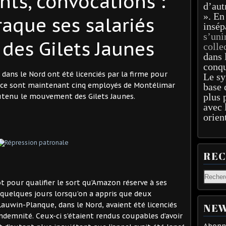
nts, convocations :
d’aut
». En
aque ses salariés
insép
s’uni
 des Gilets Jaunes
colle
dans 
conqu
 dans le Nord ont été licenciés par la firme pour
Le sy
, ce sont maintenant cinq employés de Montélimar
base 
plus 
utenu le mouvement des Gilets Jaunes.
avec 
orien
RE
ot pour qualifier le sort qu’Amazon réserve à ses
quelques jours lorsqu’on a appris que deux
Lauwin-Planque, dans le Nord, avaient été licenciés
NEW
indemnité. Ceux-ci s’étaient rendus coupables d’avoir
Abonne