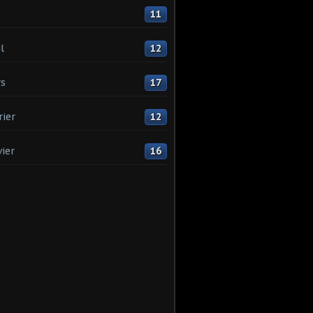
11
l
12
s
17
rier
12
vier
16