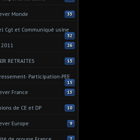
ever Monde
33
l Cgt et Communiqué usine
32
 2011
26
NIR RETRAITES
15
ressement- Participation-PEE
15
ever France
13
ions de CE et DP
10
ever Europe
9
té de groupe France
7