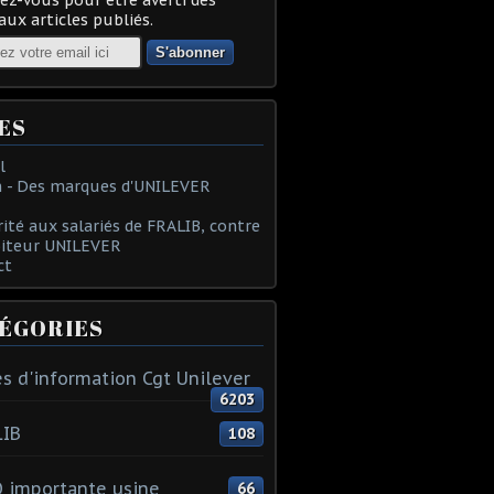
ux articles publiés.
ES
l
 - Des marques d'UNILEVER
rité aux salariés de FRALIB, contre
oiteur UNILEVER
ct
ÉGORIES
s d'information Cgt Unilever
6203
LIB
108
 importante usine
66