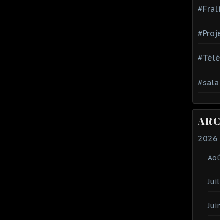
#Fral
#Proj
#Tél
#sala
ARC
2026
Ao
Juil
Jui