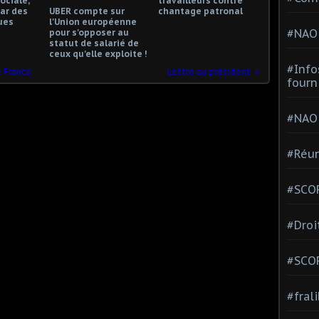
ociale,
travailleurs contre
ar des
UBER compte sur
chantage patronal
ues
l'Union européenne
#NAO
pour s'opposer au
statut de salarié de
ceux qu'elle exploite !
#Info
e France
Lettre au président
fourn
#NAO
#Réun
#SCOP
#Droi
#SCO
#fral