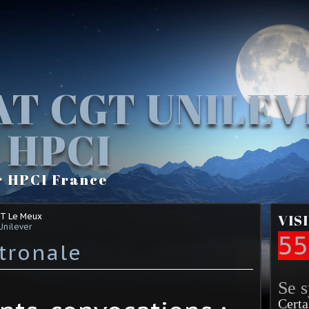
AT CGT UNILE
 HPCI
r HPCI France
GT Le Meux
VIS
Unilever
55
tronale
Se 
Certa