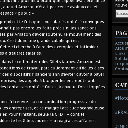
t d’autant plus inquiétant que l’appel avait été lancé
nouvea
, auquel Amazon n’était pas censé avoir accès, et
Email
espace « public ».
pprend cette fois que cinq salariés ont été convoqués
nnaît pas encore les faits précis ni les sanctions
PAG
usés par Amazon d’avoir soutenu le mouvement des
aux. C’est donc une grande cabale qui est
Accuei
elle-ci cherche à faire des exemples et intimider
Album
s à d’autres salariés.
Links
Solida
t dans le collimateur des Gilets Jaunes. Amazon est
l'expl
nditions de travail particulièrement difficiles à ses
Conta
s dispositifs financiers afin d’éviter d’avoir à payer
reprises, des appels à bloquer les entrepôts ont
CAT
 des tentatives ont été faites, à chaque fois stoppées
#Note
nce à l’œuvre : la contamination progressive du
les entreprises, et ce malgré l’attitude scandaleuse
#FRA
er. Pour l’instant, seule la CFDT – dont le
éteste les Gilets Jaunes – a réagi à ces affaires,
#INFO