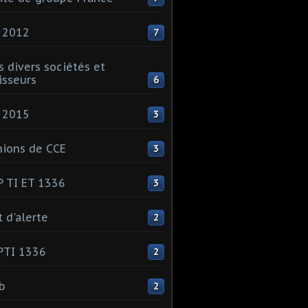
 2012
7
s divers sociétés et
isseurs
6
 2015
3
ions de CCE
3
 TI ET 1336
3
t d'alerte
2
PTI 1336
2
ib
2