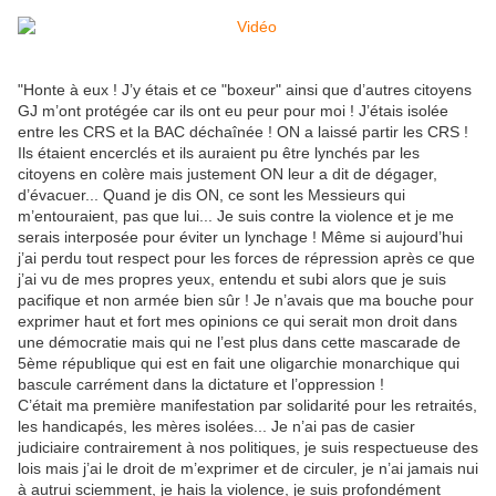
"Honte à eux ! J’y étais et ce "boxeur" ainsi que d’autres citoyens
GJ m’ont protégée car ils ont eu peur pour moi ! J’étais isolée
entre les CRS et la BAC déchaînée ! ON a laissé partir les CRS !
Ils étaient encerclés et ils auraient pu être lynchés par les
citoyens en colère mais justement ON leur a dit de dégager,
d’évacuer... Quand je dis ON, ce sont les Messieurs qui
m’entouraient, pas que lui... Je suis contre la violence et je me
serais interposée pour éviter un lynchage ! Même si aujourd’hui
j’ai perdu tout respect pour les forces de répression après ce que
j’ai vu de mes propres yeux, entendu et subi alors que je suis
pacifique et non armée bien sûr ! Je n’avais que ma bouche pour
exprimer haut et fort mes opinions ce qui serait mon droit dans
une démocratie mais qui ne l’est plus dans cette mascarade de
5ème république qui est en fait une oligarchie monarchique qui
bascule carrément dans la dictature et l’oppression !
C’était ma première manifestation par solidarité pour les retraités,
les handicapés, les mères isolées... Je n’ai pas de casier
judiciaire contrairement à nos politiques, je suis respectueuse des
lois mais j’ai le droit de m’exprimer et de circuler, je n’ai jamais nui
à autrui sciemment, je hais la violence, je suis profondément