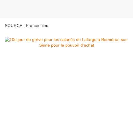
SOURCE : France bleu
À Bernières-sur-Seine, dans l'Eure, les salariés de
LafargeHolcim sont en grève depuis le 5 février. Au
centre de leurs revendications, le pouvoir d'achat.
Ils réclament à leur direction une prime de 1000
euros nets afin de partager les bénéfices du groupe.
"Actionnaires, plein les poches. Ouvriers, que les
miettes. Stop !!! ". Devant la grille des carrières de
LafargeHolcim, à Bernières sur Seine, la pancarte
est bien visible. Une partie des 80 salariés (90%
selon la CGT, 50 salariés sur les trois sites de la
vallée de la Seine selon la direction) est en grève
depuis le 5 février. Dans le cadre de la négociation