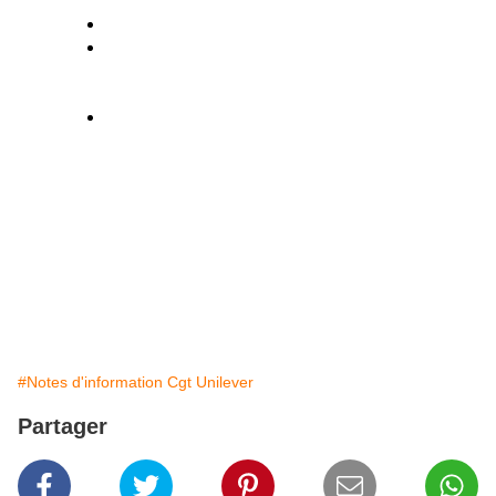
Recrutement de 9 personnes en CDI
Construction d'un projet de vie pour les
sites, autour du développement
professionnel et des conditions de travail
Octroi d'une prime liée à l'atteinte des
volumes de production sur le 1er
semestre, pour les trois sites concernés
(dans la vallée de la Seine)
Une nouvelle assemblée générale des grévistes
aura lieu le vendredi 15 février, pour décider de la
poursuite ou non du mouvement.
Publié par FSC
#Notes d'information Cgt Unilever
Partager