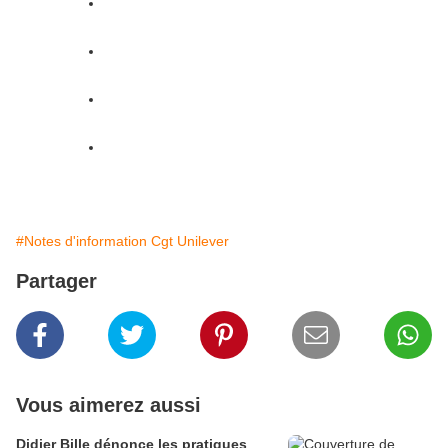
Augmentation générale digne de ce
nom (sous forme de talon)
Des conditions de travail correctes
(augmentation des effectifs…)
Reconnaissance du travail effectué
(Prime…)
Du Respect (indexation de la grille des
salaires HPC, pas de chantage…)
#Notes d'information Cgt Unilever
Partager
Vous aimerez aussi
Didier Bille dénonce les pratiques