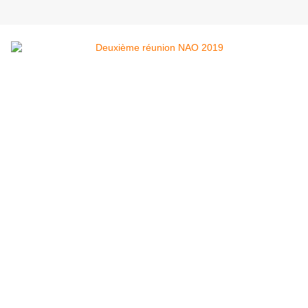
Qu’attendre des NAO
2019 ?
Autant dire pas grand-chose !
Comment devons-nous interpréter ces 5
dernières années de négociation
annuelle obligatoire ?
Peu importe le niveau des propositions des
organisations syndicales, elles seront toutes
balayées. Alors que nous réclamons tous un