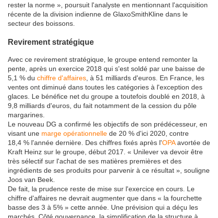
rester la norme », poursuit l'analyste en mentionnant l'acquisition
récente de la division indienne de GlaxoSmithKline dans le
secteur des boissons.
Revirement stratégique
Avec ce revirement stratégique, le groupe entend remonter la
pente, après un exercice 2018 qui s'est soldé par une baisse de
5,1 % du
chiffre d'affaires
, à 51 milliards d'euros. En France, les
ventes ont diminué dans toutes les catégories à l'exception des
glaces. Le bénéfice net du groupe a toutefois doublé en 2018, à
9,8 milliards d'euros, du fait notamment de la cession du pôle
margarines.
Le nouveau DG a confirmé les objectifs de son prédécesseur, en
visant une
marge opérationnelle
de 20 % d'ici 2020, contre
18,4 % l'année dernière. Des chiffres fixés après l'
OPA
avortée de
Kraft Heinz sur le groupe, début 2017. « Unilever va devoir être
très sélectif sur l'achat de ses matières premières et des
ingrédients de ses produits pour parvenir à ce résultat », souligne
Joos van Beek.
De fait, la prudence reste de mise sur l'exercice en cours. Le
chiffre d'affaires ne devrait augmenter que dans « la fourchette
basse des 3 à 5% » cette année. Une prévision qui a déçu les
marchés. Côté gouvernance, la simplification de la structure à