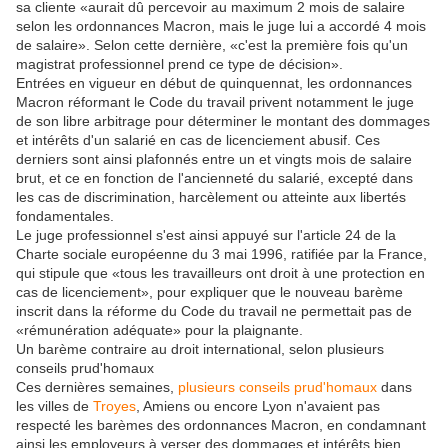
sa cliente «aurait dû percevoir au maximum 2 mois de salaire
selon les ordonnances Macron, mais le juge lui a accordé 4 mois
de salaire». Selon cette dernière, «c'est la première fois qu'un
magistrat professionnel prend ce type de décision».
Entrées en vigueur en début de quinquennat, les ordonnances
Macron réformant le Code du travail privent notamment le juge
de son libre arbitrage pour déterminer le montant des dommages
et intérêts d'un salarié en cas de licenciement abusif. Ces
derniers sont ainsi plafonnés entre un et vingts mois de salaire
brut, et ce en fonction de l'ancienneté du salarié, excepté dans
les cas de discrimination, harcèlement ou atteinte aux libertés
fondamentales.
Le juge professionnel s'est ainsi appuyé sur l'article 24 de la
Charte sociale européenne du 3 mai 1996, ratifiée par la France,
qui stipule que «tous les travailleurs ont droit à une protection en
cas de licenciement», pour expliquer que le nouveau barème
inscrit dans la réforme du Code du travail ne permettait pas de
«rémunération adéquate» pour la plaignante.
Un barème contraire au droit international, selon plusieurs
conseils prud'homaux
Ces dernières semaines,
plusieurs conseils prud'homaux
dans
les villes de
Troyes
, Amiens ou encore Lyon n'avaient pas
respecté les barèmes des ordonnances Macron, en condamnant
ainsi les employeurs à verser des dommages et intérêts bien