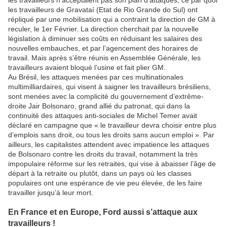
les travailleurs n’acceptaient pas son plan d’attaques, ce par quoi
les travailleurs de Gravataí (Etat de Rio Grande do Sul) ont
répliqué par une mobilisation qui a contraint la direction de GM à
reculer, le 1er Février. La direction cherchait par la nouvelle
législation à diminuer ses coûts en réduisant les salaires des
nouvelles embauches, et par l’agencement des horaires de
travail. Mais après s’être réunis en Assemblée Générale, les
travailleurs avaient bloqué l’usine et fait plier GM.
Au Brésil, les attaques menées par ces multinationales
multimilliardaires, qui visent à saigner les travailleurs brésiliens,
sont menées avec la complicité du gouvernement d’extrême-
droite Jair Bolsonaro, grand allié du patronat, qui dans la
continuité des attaques anti-sociales de Michel Temer avait
déclaré en campagne que « le travailleur devra choisir entre plus
d’emplois sans droit, ou tous les droits sans aucun emploi ». Par
ailleurs, les capitalistes attendent avec impatience les attaques
de Bolsonaro contre les droits du travail, notamment la très
impopulaire réforme sur les retraites, qui vise à abaisser l’âge de
départ à la retraite ou plutôt, dans un pays où les classes
populaires ont une espérance de vie peu élevée, de les faire
travailler jusqu’à leur mort.
En France et en Europe, Ford aussi s’attaque aux
travailleurs !