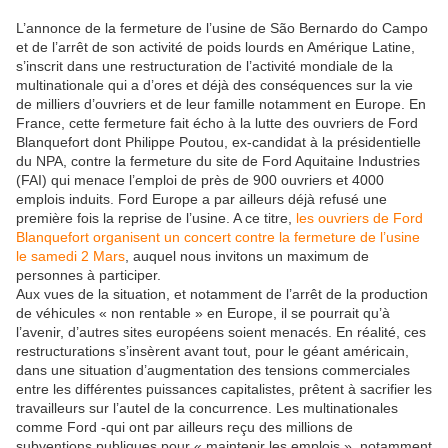
L’annonce de la fermeture de l’usine de São Bernardo do Campo
et de l’arrêt de son activité de poids lourds en Amérique Latine,
s’inscrit dans une restructuration de l’activité mondiale de la
multinationale qui a d’ores et déjà des conséquences sur la vie
de milliers d’ouvriers et de leur famille notamment en Europe. En
France, cette fermeture fait écho à la lutte des ouvriers de Ford
Blanquefort dont Philippe Poutou, ex-candidat à la présidentielle
du NPA, contre la fermeture du site de Ford Aquitaine Industries
(FAI) qui menace l’emploi de près de 900 ouvriers et 4000
emplois induits. Ford Europe a par ailleurs déjà refusé une
première fois la reprise de l’usine. A ce titre,
les ouvriers de Ford
Blanquefort organisent un concert contre la fermeture de l’usine
le samedi 2 Mars
, auquel nous invitons un maximum de
personnes à participer.
Aux vues de la situation, et notamment de l’arrêt de la production
de véhicules « non rentable » en Europe, il se pourrait qu’à
l’avenir, d’autres sites européens soient menacés. En réalité, ces
restructurations s’insèrent avant tout, pour le géant américain,
dans une situation d’augmentation des tensions commerciales
entre les différentes puissances capitalistes, prêtent à sacrifier les
travailleurs sur l’autel de la concurrence. Les multinationales
comme Ford -qui ont par ailleurs reçu des millions de
subventions publiques pour « maintenir les emplois », notamment