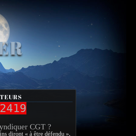
VER
ITEURS
2419
syndiquer CGT ?
ins diront « à être défendu »,