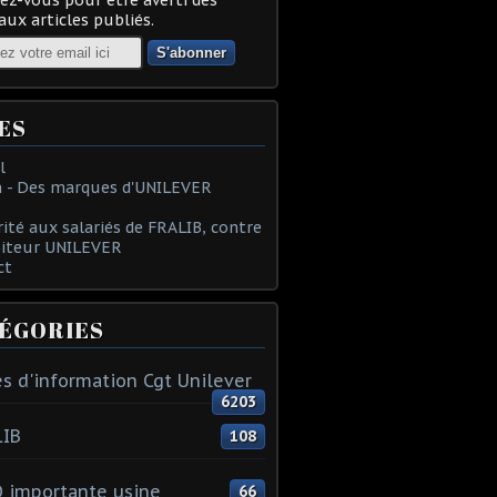
ux articles publiés.
ES
l
 - Des marques d'UNILEVER
rité aux salariés de FRALIB, contre
oiteur UNILEVER
ct
ÉGORIES
s d'information Cgt Unilever
6203
LIB
108
 importante usine
66