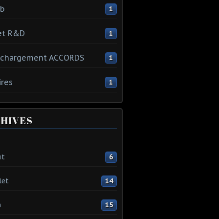
ib
1
et R&D
1
échargement ACCORDS
1
ires
1
HIVES
ût
6
let
14
n
15