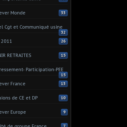
ever Monde
33
l Cgt et Communiqué usine
32
 2011
26
NIR RETRAITES
15
ressement- Participation-PEE
15
ever France
13
ions de CE et DP
10
ever Europe
9
té de groupe France
7