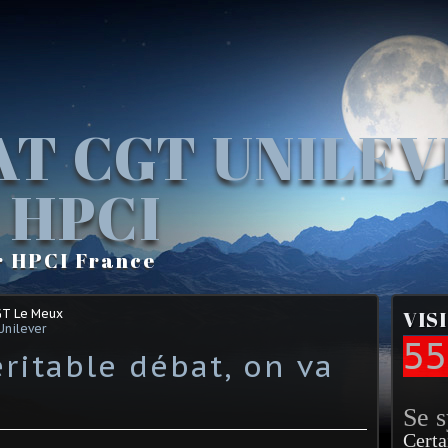
AT CGT UNILE
 HPCI
r HPCI France
GT Le Meux
VIS
Unilever
55
éritable débat, on va
Se 
Certa