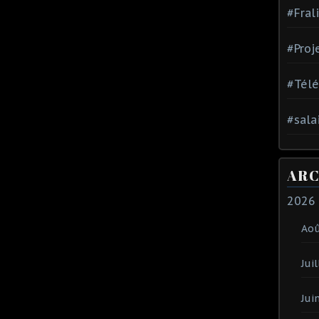
#Fral
#Proj
#Tél
#sala
ARC
2026
Ao
Juil
Jui