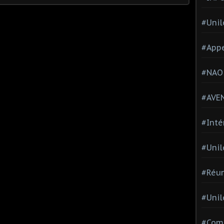
#Unil
#Appe
#NAO
#AVE
#Inté
#Unil
#Réun
#Unil
#Comi