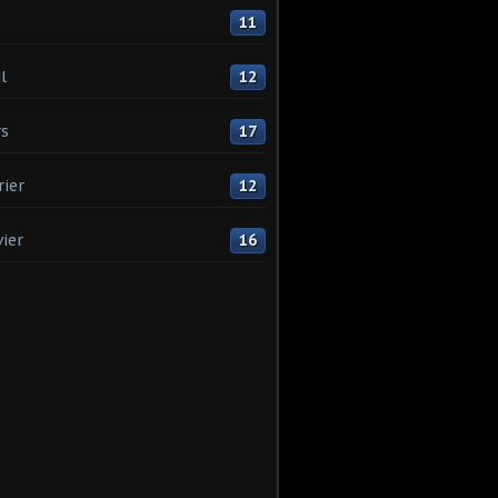
11
l
12
s
17
rier
12
vier
16