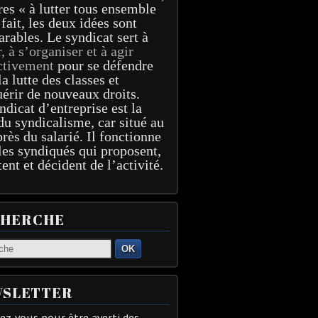
res « à lutter tous ensemble
 fait, les deux idées sont
arables. Le syndicat sert à
r, à s’organiser et à agir
ctivement
pour se défendre
la lutte des classes et
érir de nouveaux droits.
ndicat d’entreprise est la
du syndicalisme, car situé au
près du salarié. Il fonctionne
les syndiqués qui proposent,
tent et décident de l’activité.
CHERCHE
OK
SLETTER
z-vous pour être averti des