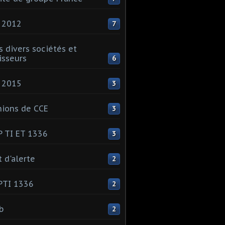
 2012
7
s divers sociétés et
isseurs
6
 2015
3
ions de CCE
3
 TI ET 1336
3
t d'alerte
2
PTI 1336
2
ib
2