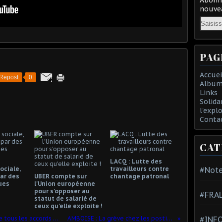
nouvea
Email
PAG
Accuei
Repost
0
Album
Links
Solida
l'expl
Conta
CAT
LACQ : Lutte des
ociale,
travailleurs contre
#Note
ar des
UBER compte sur
chantage patronal
ues
l'Union européenne
pour s'opposer au
#FRA
statut de salarié de
ceux qu'elle exploite !
« Les salariés de Carrefour vont perdre tous les accords collectifs »
AMBOISE : La grève chez les postiers CGT
#INFO