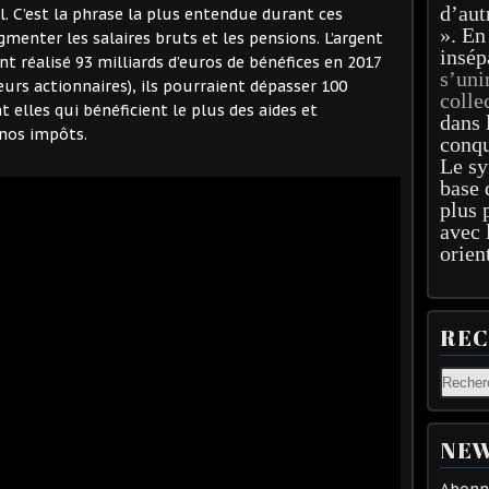
d’aut
l. C’est la phrase la plus entendue durant ces
». En
ugmenter les salaires bruts et les pensions. L’argent
insép
nt réalisé 93 milliards d’euros de bénéfices en 2017
s’uni
leurs actionnaires), ils pourraient dépasser 100
colle
t elles qui bénéficient le plus des aides et
dans 
 nos impôts.
conqu
Le sy
base 
plus 
avec 
orien
RE
NEW
Abonne