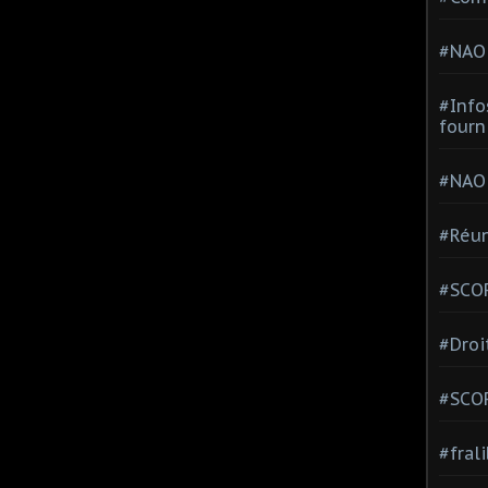
#NAO
#Info
fourn
#NAO
#Réun
#SCOP
#Droi
#SCO
#fral