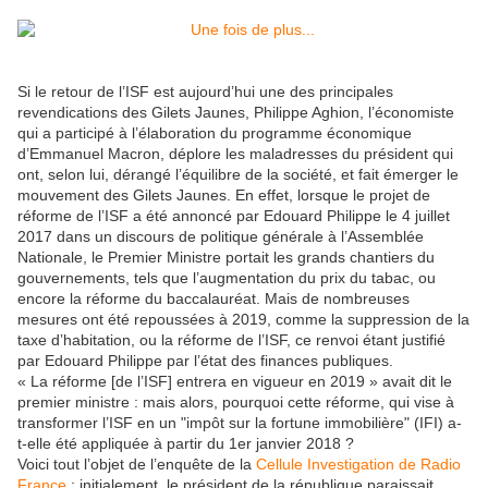
Si le retour de l’ISF est aujourd’hui une des principales
revendications des Gilets Jaunes, Philippe Aghion, l’économiste
qui a participé à l’élaboration du programme économique
d’Emmanuel Macron, déplore les maladresses du président qui
ont, selon lui, dérangé l’équilibre de la société, et fait émerger le
mouvement des Gilets Jaunes. En effet, lorsque le projet de
réforme de l’ISF a été annoncé par Edouard Philippe le 4 juillet
2017 dans un discours de politique générale à l’Assemblée
Nationale, le Premier Ministre portait les grands chantiers du
gouvernements, tels que l’augmentation du prix du tabac, ou
encore la réforme du baccalauréat. Mais de nombreuses
mesures ont été repoussées à 2019, comme la suppression de la
taxe d’habitation, ou la réforme de l’ISF, ce renvoi étant justifié
par Edouard Philippe par l’état des finances publiques.
« La réforme [de l’ISF] entrera en vigueur en 2019 » avait dit le
premier ministre : mais alors, pourquoi cette réforme, qui vise à
transformer l’ISF en un "impôt sur la fortune immobilière" (IFI) a-
t-elle été appliquée à partir du 1er janvier 2018 ?
Voici tout l’objet de l’enquête de la
Cellule Investigation de Radio
France
: initialement, le président de la république paraissait