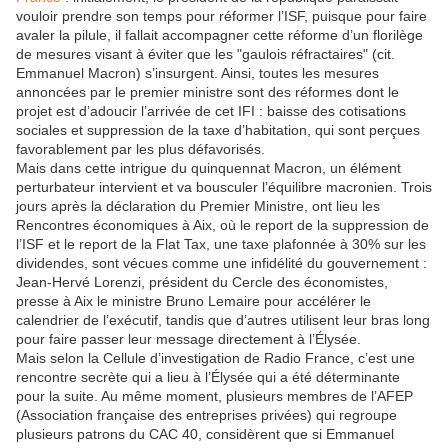
vouloir prendre son temps pour réformer l’ISF, puisque pour faire
avaler la pilule, il fallait accompagner cette réforme d’un florilège
de mesures visant à éviter que les "gaulois réfractaires" (cit.
Emmanuel Macron) s’insurgent. Ainsi, toutes les mesures
annoncées par le premier ministre sont des réformes dont le
projet est d’adoucir l’arrivée de cet IFI : baisse des cotisations
sociales et suppression de la taxe d’habitation, qui sont perçues
favorablement par les plus défavorisés.
Mais dans cette intrigue du quinquennat Macron, un élément
perturbateur intervient et va bousculer l’équilibre macronien. Trois
jours après la déclaration du Premier Ministre, ont lieu les
Rencontres économiques à Aix, où le report de la suppression de
l’ISF et le report de la Flat Tax, une taxe plafonnée à 30% sur les
dividendes, sont vécues comme une infidélité du gouvernement :
Jean-Hervé Lorenzi, président du Cercle des économistes,
presse à Aix le ministre Bruno Lemaire pour accélérer le
calendrier de l’exécutif, tandis que d’autres utilisent leur bras long
pour faire passer leur message directement à l’Élysée.
Mais selon la Cellule d’investigation de Radio France, c’est une
rencontre secrète qui a lieu à l’Élysée qui a été déterminante
pour la suite. Au même moment, plusieurs membres de l’AFEP
(Association française des entreprises privées) qui regroupe
plusieurs patrons du CAC 40, considèrent que si Emmanuel