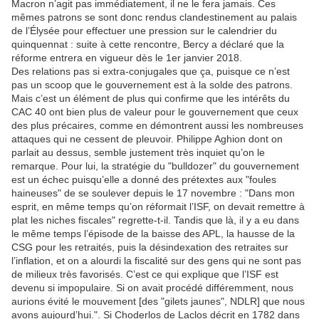
Macron n’agit pas immédiatement, il ne le fera jamais. Ces
mêmes patrons se sont donc rendus clandestinement au palais
de l’Élysée pour effectuer une pression sur le calendrier du
quinquennat : suite à cette rencontre, Bercy a déclaré que la
réforme entrera en vigueur dès le 1er janvier 2018.
Des relations pas si extra-conjugales que ça, puisque ce n’est
pas un scoop que le gouvernement est à la solde des patrons.
Mais c’est un élément de plus qui confirme que les intérêts du
CAC 40 ont bien plus de valeur pour le gouvernement que ceux
des plus précaires, comme en démontrent aussi les nombreuses
attaques qui ne cessent de pleuvoir. Philippe Aghion dont on
parlait au dessus, semble justement très inquiet qu’on le
remarque. Pour lui, la stratégie du "bulldozer" du gouvernement
est un échec puisqu’elle a donné des prétextes aux "foules
haineuses" de se soulever depuis le 17 novembre : "Dans mon
esprit, en même temps qu’on réformait l’ISF, on devait remettre à
plat les niches fiscales" regrette-t-il. Tandis que là, il y a eu dans
le même temps l’épisode de la baisse des APL, la hausse de la
CSG pour les retraités, puis la désindexation des retraites sur
l’inflation, et on a alourdi la fiscalité sur des gens qui ne sont pas
de milieux très favorisés. C’est ce qui explique que l’ISF est
devenu si impopulaire. Si on avait procédé différemment, nous
aurions évité le mouvement [des "gilets jaunes", NDLR] que nous
avons aujourd’hui.". Si Choderlos de Laclos décrit en 1782 dans