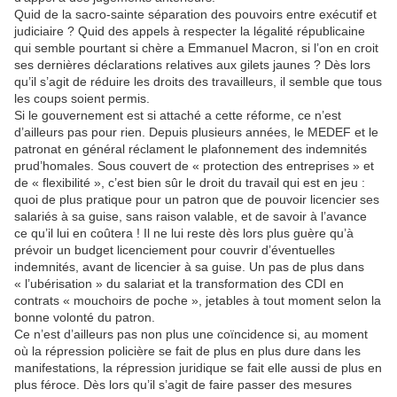
Quid de la sacro-sainte séparation des pouvoirs entre exécutif et
judiciaire ? Quid des appels à respecter la légalité républicaine
qui semble pourtant si chère a Emmanuel Macron, si l’on en croit
ses dernières déclarations relatives aux gilets jaunes ? Dès lors
qu’il s’agit de réduire les droits des travailleurs, il semble que tous
les coups soient permis.
Si le gouvernement est si attaché a cette réforme, ce n’est
d’ailleurs pas pour rien. Depuis plusieurs années, le MEDEF et le
patronat en général réclament le plafonnement des indemnités
prud’homales. Sous couvert de « protection des entreprises » et
de « flexibilité », c’est bien sûr le droit du travail qui est en jeu :
quoi de plus pratique pour un patron que de pouvoir licencier ses
salariés à sa guise, sans raison valable, et de savoir à l’avance
ce qu’il lui en coûtera ! Il ne lui reste dès lors plus guère qu’à
prévoir un budget licenciement pour couvrir d’éventuelles
indemnités, avant de licencier à sa guise. Un pas de plus dans
« l’ubérisation » du salariat et la transformation des CDI en
contrats « mouchoirs de poche », jetables à tout moment selon la
bonne volonté du patron.
Ce n’est d’ailleurs pas non plus une coïncidence si, au moment
où la répression policière se fait de plus en plus dure dans les
manifestations, la répression juridique se fait elle aussi de plus en
plus féroce. Dès lors qu’il s’agit de faire passer des mesures